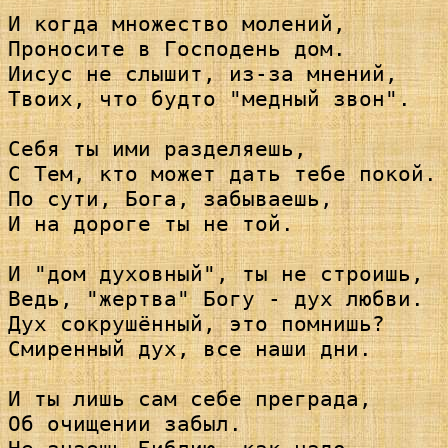
И когда множество молений,

Проносите в Господень дом.

Иисус не слышит, из-за мнений,

Твоих, что будто "медный звон".

Себя ты ими разделяешь,

С Тем, кто может дать тебе покой.

По сути, Бога, забываешь,

И на дороге ты не той.

И "дом духовный", ты не строишь,

Ведь, "жертва" Богу - дух любви.

Дух сокрушённый, это помнишь?

Смиренный дух, все наши дни.

И ты лишь сам себе преграда,

Об очищении забыл.
