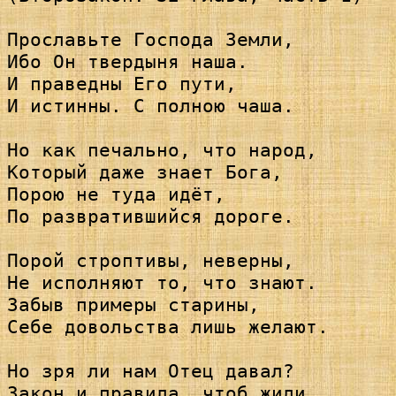
Прославьте Господа Земли,

Ибо Он твердыня наша.

И праведны Его пути,

И истинны. С полною чаша.

Но как печально, что народ,

Который даже знает Бога,

Порою не туда идёт,

По развратившийся дороге.

Порой строптивы, неверны,

Не исполняют то, что знают.

Забыв примеры старины,

Себе довольства лишь желают.

Но зря ли нам Отец давал?

Закон и правила, чтоб жили.
