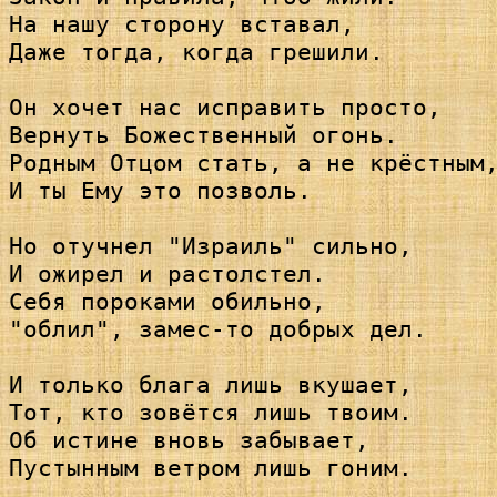
На нашу сторону вставал,

Даже тогда, когда грешили.

Он хочет нас исправить просто,

Вернуть Божественный огонь.

Родным Отцом стать, а не крёстным,
И ты Ему это позволь.

Но отучнел "Израиль" сильно,

И ожирел и растолстел.

Себя пороками обильно,

"облил", замес-то добрых дел.

И только блага лишь вкушает,

Тот, кто зовётся лишь твоим.

Об истине вновь забывает,

Пустынным ветром лишь гоним.
