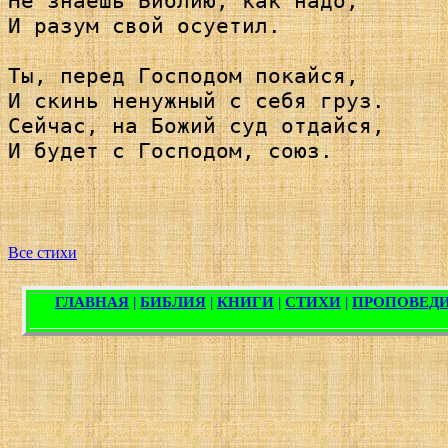
Не знаешь Библию, как надо,

И разум свой осуетил.

Ты, перед Господом покайся,

И скинь ненужный с себя груз.

Сейчас, на Божий суд отдайся,

И будет с Господом, союз.

Все стихи