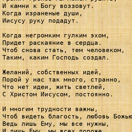
И камни к Богу воззовут.

Когда израненые души,

Иисусу руку подадут.

Когда негромким гулким эхом,

Придет раскаяние в сердца.

Чтоб снова стать, тем человеком,

Таким, каким Господь создал.

Желаний, собственных идей,

Порой у нас так много, странно,

Что нет идеи, жить светлей,

С Христом Иисусом, постоянно.

И многим трудности важны,

Чтоб видеть благость, любовь Божью
Ведь лишь Ему, мы все нужны,

И лишь Ему, мы всех дороже.
