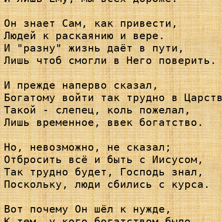
Он знает Сам, как привести,

Людей к раскаянию и вере.

И "разну" жизнь даёт в пути,

Лишь чтоб смогли в Него поверить.

И прежде наперво сказал,

Богатому войти так трудно в Царств
Такой - слепец, коль пожелал,

Лишь временное, ввек богатство.

Но, невозможно, не сказал;

Отбросить всё и быть с Иисусом,

Так трудно будет, Господь знал,

Поскольку, люди сбились с курса.

Вот почему Он шёл к нужде,

К тем, у кого богатством было,
