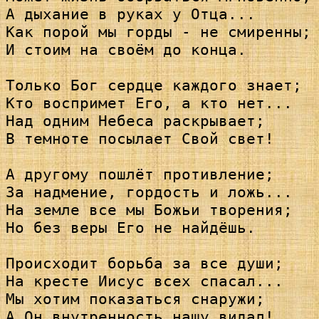
А дыхание в руках у Отца...

Как порой мы горды - не смиренны; 
И стоим на своём до конца.

Только Бог сердце каждого знает; 

Кто воспримет Его, а кто нет...

Над одним Небеса раскрывает; 

В темноте посылает Свой свет!

А другому пошлёт противление; 

За надмение, гордость и ложь...

На земле все мы Божьи творения; 

Но без веры Его не найдёшь.

Происходит борьба за все души; 

На кресте Иисус всех спасал...

Мы хотим показаться снаружи; 

А Он внутренность нашу видал!
