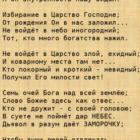
Избирание в Царство Господне; 

От рождения Он в нас заложил...

Не войдёт в небо иногородний; 

Тот, кто много богатства нажил.

Не войдёт в Царство злой, ехидный;
И коварному места там нет...

Кто покорный и кроткий - невидный;
Получил Его милости свет!

Семь очей Бога над всей землёю; 

Слово Божие здесь как отвес...

Кто не дружит - с своей головою; 

В суете не поймёт дар НЕБЕС.

Дьявол в разум даёт ЗАМОРОЧКУ;

Чтобы души людей отвлекать...
