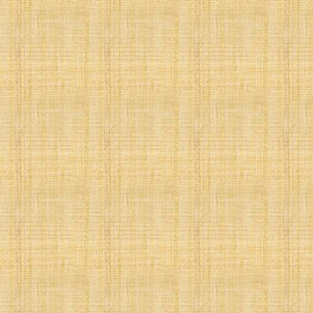






 
