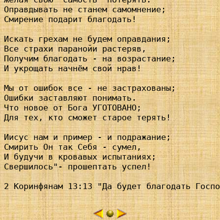
Оправдывать не станем самомнение; 

Смирение подарит благодать!

Искать грехам не будем оправдания; 

Все страхи паранойи растеряв,

Получим благодать - на возрастание; 

И укрощать начнём свой нрав!

Мы от ошибок все - не застрахованы; 

Ошибки заставляют понимать.

Что новое от Бога УГОТОВАНО; 

Для тех, кто сможет старое терять!

Иисус нам и пример - и подражание; 

Смирить Он так Себя - сумел,

И будучи в кровавых испытаниях; 

Свершилось"- прошептать успел!

2 Коринфянам 13:13 "Да будет благодать Госпо