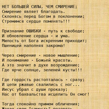
НЕТ БОЛЬШЕЙ СИЛЫ, ЧЕМ СМИРЕНИЕ; 

Смирение являет благодать.

Склонясь перед Богом в поклонении; 

Стремимся сердце поменять!!!

Признание ОШИБКИ - путь к свободе; 

И обновление сердца - и ума.

Милость от Бога искренним приходит; 

Пшеницей наполняя закрома!

Через смирение - новое мышление; 

И понимание - Божьей красоты.

А это значит в духе возрождение; 

Где ярче солнце, зеленей кусты!!!

Где гордость растопталась - сразу; 

И цепи ржавые свалились с ног...

Иисус убрал с души проказу; 

Нас от бахвальства исцелить Он смог!

Тогда спокойно примем обличения; 

Желая свою "самость" потерять.
