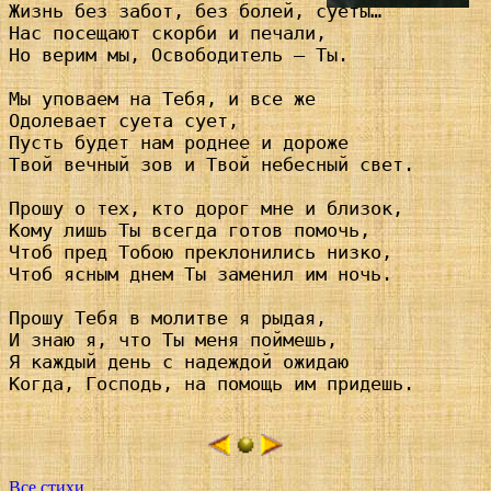
Жизнь без забот, без болей, суеты…

Нас посещают скорби и печали,

Но верим мы, Освободитель – Ты.

Мы уповаем на Тебя, и все же

Одолевает суета сует,

Пусть будет нам роднее и дороже

Твой вечный зов и Твой небесный свет.

Прошу о тех, кто дорог мне и близок,

Кому лишь Ты всегда готов помочь,

Чтоб пред Тобою преклонились низко,

Чтоб ясным днем Ты заменил им ночь.

Прошу Тебя в молитве я рыдая,

И знаю я, что Ты меня поймешь,

Я каждый день с надеждой ожидаю

Когда, Господь, на помощь им придешь.

Все стихи