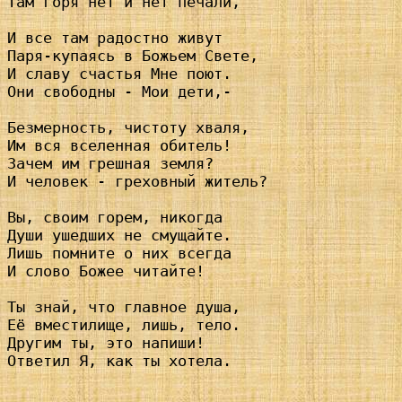
Там горя нет и нет печали,

И все там радостно живут

Паря-купаясь в Божьем Свете,

И славу счастья Мне поют.

Они свободны - Мои дети,-

Безмерность, чистоту хваля,

Им вся вселенная обитель!

Зачем им грешная земля? 

И человек - греховный житель?

Вы, своим горем, никогда

Души ушедших не смущайте.

Лишь помните о них всегда

И слово Божее читайте!

Ты знай, что главное душа,

Её вместилище, лишь, тело.

Другим ты, это напиши!

Ответил Я, как ты хотела.
