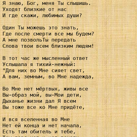
Я знаю, Бог, меня Ты слышишь.

Уходят близкие от нас

И где скажи, любимых души?

Один Ты можешь это знать,

Где после смерти все мы будем?

А мне позвольТы передать

Слова твои всем близким людям!

В тот час же мысленный ответ

Услышала я тихий-нежный:

"Для них во Мне сияет свет,

А вам, земным, во Мне надежда,

Во Мне нет мёртвых, живы все

Вы-образ мой, вы-Мои дети,

Дыханье жизни дал Я всем

Вы тоже все ко Мне придёте,

И вся вселенная во Мне

Нет ей конца и нет начала,

Есть там обитель и тебе,
