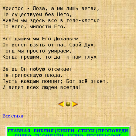
Христос - Лоза, а мы лишь ветви,

Не существуем без Него,

Живём мы здесь все в теле-клетке 	 

По воле, милости Его.

Все дышим мы Его Дыханьем

Он волен взять от нас Свой Дух,

Тогд мы просто умираем,

Когда грешим, тогда  к нам глух!

Ветвь Он любую отсекает

Не приносящую плода.

Пусть каждый помнит; Бог всё знает,

И видит всех людей всегда!

Все стихи