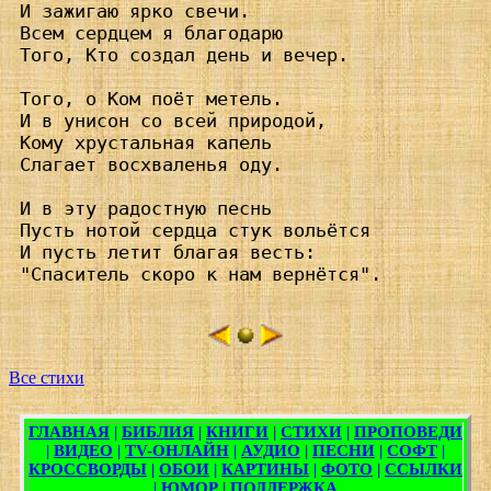
 И зажигаю ярко свечи.

 Всем сердцем я благодарю

 Того, Кто создал день и вечер.

 Того, о Ком поёт метель.

 И в унисон со всей природой,

 Кому хрустальная капель

 Слагает восхваленья оду.

 И в эту радостную песнь

 Пусть нотой сердца стук вольётся

 И пусть летит благая весть:

 "Спаситель скоро к нам вернётся".

Все стихи