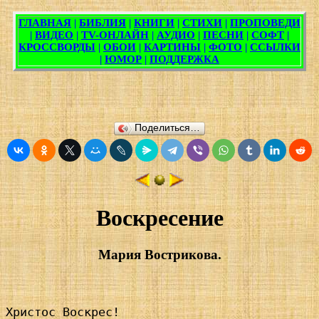
Поделиться…
Воскресение
Мария Вострикова.
Христос Воскрес!
