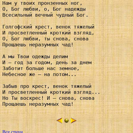
Нам у твоих пронзенных ног,

О, Бог любви, о, Бог надежды

Всесильный вечный чудный Бог.

Голгофский крест, венок тяжелый

И просветленный кроткий взгляд,

О, Бог любви, ты снова, снова

Прощаешь неразумных чад!

А мы Твои одежды делим

И – год за годом, день за днем

Заботит больше нас земное,

Небесное же – на потом...

Забыв про крест, венок тяжелый

И просветленный кроткий взгляд...

Но Ты воскрес! И – снова, снова

Прощаешь неразумных чад!

Все стихи