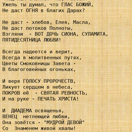
Ужель ты думал, что ГЛАС БОЖИЙ,

Не даст ОГНЯ в благих Дарах?

Не даст - хлебов, Елея, Масла,

Не даст потоков Полноты,

Взгляни  - ВОТ ДОЧЬ СИОНА, СУЛАМИТА,

ПЯТИДЕСЯТНИЦА ЛЮБВИ!

Всегда надеется и верит,

Всегда в молитвенных путях,

Цветы Смоковницы Завета -

В благоговейных огоньках,

И веря ГОЛОСУ ПРОРОЧЕСТВ,

Ликует сердцем в небеса,

ПОКРОВ её  - СВЯТАЯ РЕВНОСТЬ,

И на руке - ПЕЧАТЬ ХРИСТА!

И  ДИАДЕМА освященья,

ВЕНЕЦ  нетлеющей любви,

Она зовётся - "МУДРОЙ ДЕВОЙ"

Со  Знаменем живой хвалы!
