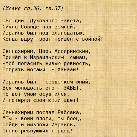
(Исаия гл.36, гл.37)
…Во дни  Духовного Завета,

Сияло Солнце над землёй,

Израиль был под благодатью,

Когда вдруг враг пришёл с войной!

Сеннахирим, Царь Ассирийский,

Пришёл к Израильским  сынам,

Чтоб погасить живую ревность,

Попрать ногами  - Ханаан!

Израиль был - сердечком юный,

Вся молодость его - ЗАВЕТ,

Но вот умом осуетился,

И потерял свой юный цвет!

Сеннахирим послал Рабсака,

"Ты - воин плоти, ты боец,

Пойди и низложи Израиль,

Огонь ревнующих сердец!"
