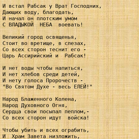
И встал Рабсак у Врат Господних,

Дающих воду, благодать,

И начал он плотским умом

С ВЛАДЫКОЙ  НЕБА  воевать!

Великий город освященья,

Стоит во вретище, в слезах,

Со всех сторон теснит его -

Царь Ассирийский и  Рабсак!

И нет воды чтобы напиться,

И нет хлебов среди детей,

И нету голоса Пророчеств -

"Во Святом Духе - весь ЕЛЕЙ!"

Народ Блаженного Колена,

Народ Духовного Огня,

Сердца свои посыпал пеплом,-

Со всех сторон идут  войска!

Чтобы убить и всех ограбить,

И  Храм Завета низложить,
