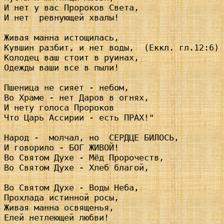
И нет у вас Пророков Света,

И нет  ревнующей хвалы!

Живая манна истощилась,

Кувшин разбит, и нет воды,  (Еккл. гл.12:6)

Колодец ваш стоит в руинах,

Одежды ваши все в пыли!

Пшеница не сияет - небом,

Во Храме - нет Даров в огнях,

И нету голоса Пророков

Что Царь Ассирии - есть ПРАХ!"

Народ -  молчал, но  СЕРДЦЕ БИЛОСЬ,

И говорило - БОГ ЖИВОЙ!

Во Святом Духе - Мёд Пророчеств,

Во Святом Духе - Хлеб благой,

Во Святом Духе - Воды Неба,

Прохлада истинной росы,

Живая манна освященья,

Елей нетлеющей любви!
