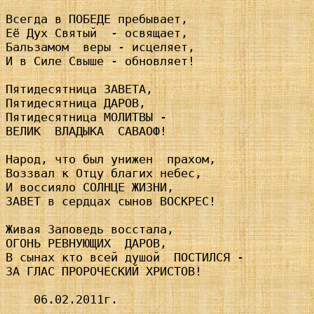
Всегда в ПОБЕДЕ пребывает,

Её Дух Святый  - освящает,

Бальзамом  веры - исцеляет,

И в Силе Свыше - обновляет!

Пятидесятница ЗАВЕТА,

Пятидесятница ДАРОВ,

Пятидесятница МОЛИТВЫ -

ВЕЛИК  ВЛАДЫКА  САВАОФ!

Народ, что был унижен  прахом,

Воззвал к Отцу благих небес,

И воссияло СОЛНЦЕ ЖИЗНИ,

ЗАВЕТ в сердцах сынов ВОСКРЕС!

Живая Заповедь восстала,

ОГОНЬ РЕВНУЮЩИХ  ДАРОВ,

В сынах кто всей душой  ПОСТИЛСЯ -

ЗА ГЛАС ПРОРОЧЕСКИЙ ХРИСТОВ!

    06.02.2011г.
