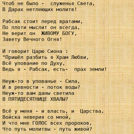
Чтоб не было -  служенья Света,

В Дарах нетлеющих молитв!

Рабсак стоит перед вратами,

По плоти мыслит он всегда,

Не верит он  ЖИВОМУ БОГУ,

Завету Вечного Огня!

И говорит Царю Сиона :

"Пришёл разбить я Храм Любви,

Всё упование по Духу,

Ведь я - Рабсак, есть-  прах земли!

Неуж-то в упованье - Сила,

И в ревности - поток воды?

Неуж-то вам даны светила

В ПЯТИДЕСЯТНИЦЕ ХВАЛЫ?

Всё у меня - и власть, и  Царства,

Войска неверия со мной,

И что мне ГОЛОС всех пророков,

Что путь молитвы - путь живой?
