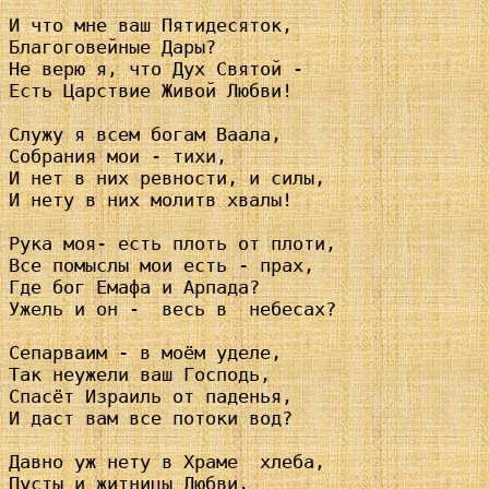
И что мне ваш Пятидесяток,

Благоговейные Дары?

Не верю я, что Дух Святой - 

Есть Царствие Живой Любви!

Служу я всем богам Ваала,

Собрания мои - тихи,

И нет в них ревности, и силы,

И нету в них молитв хвалы!

Рука моя- есть плоть от плоти,

Все помыслы мои есть - прах,

Где бог Емафа и Арпада?

Ужель и он -  весь в  небесах?

Сепарваим - в моём уделе,

Так неужели ваш Господь,

Спасёт Израиль от паденья,

И даст вам все потоки вод?

Давно уж нету в Храме  хлеба,

Пусты и житницы Любви,
