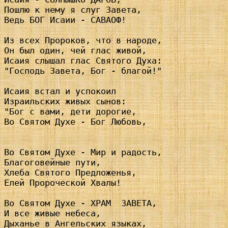
Пошлю к нему я слуг Завета,

Ведь БОГ Исаии - САВАОФ!

Из всех Пророков, что в народе,

Он был один, чей глас живой, 

Исаия слышал глас Святого Духа:

"Господь Завета, Бог - благой!"

Исаия встал и успокоил

Израильских живых сынов:

"Бог с вами, дети дорогие,

Во Святом Духе - Бог Любовь,

Во Святом Духе - Мир и радость,

Благоговейные пути,

Хлеба Святого Предложенья,

Елей Пророческой Хвалы!

Во Святом Духе - ХРАМ  ЗАВЕТА,

И все живые небеса,

Дыханье в Ангельских языках,
