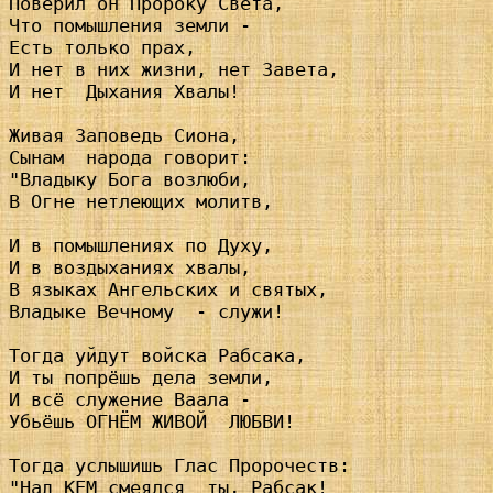
Поверил он Пророку Света,

Что помышления земли -

Есть только прах,

И нет в них жизни, нет Завета,

И нет  Дыхания Хвалы!

Живая Заповедь Сиона,

Сынам  народа говорит:

"Владыку Бога возлюби,

В Огне нетлеющих молитв,

И в помышлениях по Духу,

И в воздыханиях хвалы,

В языках Ангельских и святых,

Владыке Вечному  - служи!

Тогда уйдут войска Рабсака,

И ты попрёшь дела земли,

И всё служение Ваала -

Убьёшь ОГНЁМ ЖИВОЙ  ЛЮБВИ!

Тогда услышишь Глас Пророчеств:

"Над КЕМ смеялся  ты, Рабсак!
