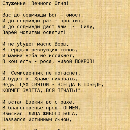
Служенье  Вечного Огня!

Вас до седмижды Бог - омоет,

И до седмижды раз - простит,

И до седмижды даст вам  -  Силу,

Зарёй молитвы освятит!

И не убудет масло Веры,

В сердцах ревнующих сынов,

И манна неба не иссякнет,

В ком есть - роса, живой ПОКРОВ!

И  Семисвечник не погаснет,

И будет в  Храме ликовать,

Ведь  ДУХ СВЯТОЙ - ВСЕГДА В ПОБЕДЕ,

КОВЧЕГ ЗАВЕТА, ВСЯ ПЕЧАТЬ!"

И встал Езекия во страхе,

В благоговенье пред  ОГНЁМ,

Взыскал  ЛИЦА ЖИВОГО БОГА,

Назвался истинным сыном,
