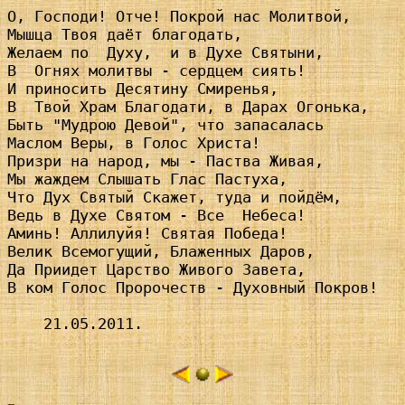
О, Господи! Отче! Покрой нас Молитвой,

Мышца Твоя даёт благодать,

Желаем по  Духу,  и в Духе Святыни,

В  Огнях молитвы - сердцем сиять!

И приносить Десятину Смиренья,

В  Твой Храм Благодати, в Дарах Огонька,

Быть "Мудрою Девой", что запасалась

Маслом Веры, в Голос Христа!

Призри на народ, мы - Паства Живая,

Мы жаждем Слышать Глас Пастуха,

Что Дух Святый Скажет, туда и пойдём,

Ведь в Духе Святом - Все  Небеса!

Аминь! Аллилуйя! Святая Победа!

Велик Всемогущий, Блаженных Даров,

Да Приидет Царство Живого Завета,

В ком Голос Пророчеств - Духовный Покров!

    21.05.2011.
