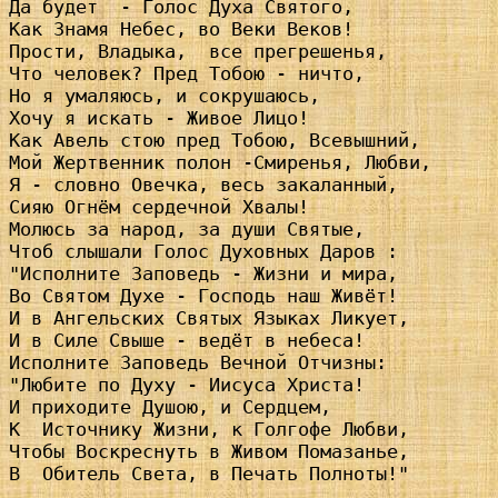
Да будет  - Голос Духа Святого,

Как Знамя Небес, во Веки Веков!

Прости, Владыка,  все прегрешенья,

Что человек? Пред Тобою - ничто,

Но я умаляюсь, и сокрушаюсь,

Хочу я искать - Живое Лицо!

Как Авель стою пред Тобою, Всевышний,

Мой Жертвенник полон -Смиренья, Любви,

Я - словно Овечка, весь закаланный,

Сияю Огнём сердечной Хвалы!

Молюсь за народ, за души Святые,

Чтоб слышали Голос Духовных Даров :

"Исполните Заповедь - Жизни и мира,

Во Святом Духе - Господь наш Живёт!

И в Ангельских Святых Языках Ликует,

И в Силе Свыше - ведёт в небеса!

Исполните Заповедь Вечной Отчизны:

"Любите по Духу - Иисуса Христа!

И приходите Душою, и Сердцем,

К  Источнику Жизни, к Голгофе Любви,

Чтобы Воскреснуть в Живом Помазанье,

В  Обитель Света, в Печать Полноты!"
