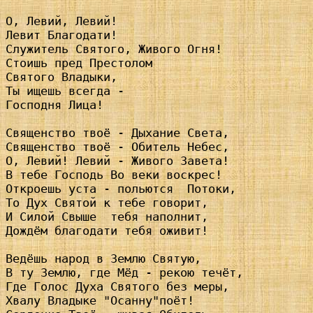
О, Левий, Левий!

Левит Благодати!

Служитель Святого, Живого Огня!

Стоишь пред Престолом

Святого Владыки,

Ты ищешь всегда - 

Господня Лица!

Священство твоё - Дыхание Света,

Священство твоё - Обитель Небес,

О, Левий! Левий - Живого Завета!

В тебе Господь Во веки воскрес!

Откроешь уста - польются  Потоки,

То Дух Святой к тебе говорит,

И Силой Свыше  тебя наполнит,

Дождём благодати тебя оживит!

Ведёшь народ в Землю Святую,

В ту Землю, где Мёд - рекою течёт,

Где Голос Духа Святого без меры,

Хвалу Владыке "Осанну"поёт!
