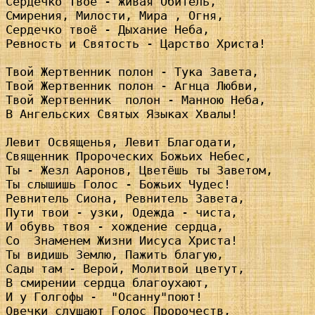
Сердечко Твоё - живая Обитель,

Смирения, Милости, Мира , Огня,

Сердечко твоё - Дыхание Неба,

Ревность и Святость - Царство Христа!

Твой Жертвенник полон - Тука Завета,

Твой Жертвенник полон - Агнца Любви,

Твой Жертвенник  полон - Манною Неба,

В Ангельских Святых Языках Хвалы!

Левит Освященья, Левит Благодати,

Священник Пророческих Божьих Небес,

Ты - Жезл Ааронов, Цветёшь ты Заветом,

Ты слышишь Голос - Божьих Чудес!

Ревнитель Сиона, Ревнитель Завета,

Пути твои - узки, Одежда - чиста,

И обувь твоя - хождение сердца,

Со  Знаменем Жизни Иисуса Христа!

Ты видишь Землю, Пажить благую,

Сады там - Верой, Молитвой цветут,

В смирении сердца благоухают,

И у Голгофы -  "Осанну"поют!

Овечки слушают Голос Пророчеств,
