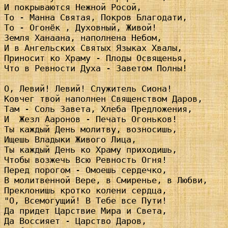
И покрываются Нежной Росой,

То - Манна Святая, Покров Благодати,

То - Огонёк , Духовный, Живой!

Земля Ханаана, наполнена Небом,

И в Ангельских Святых Языках Хвалы,

Приносит ко Храму - Плоды Освященья,

Что в Ревности Духа - Заветом Полны!

О, Левий! Левий! Служитель Сиона!

Ковчег твой наполнен Священством Даров,

Там - Соль Завета, Хлеба Предложения,

И  Жезл Ааронов - Печать Огоньков!

Ты каждый День молитву, возносишь,

Ищешь Владыки Живого Лица,

Ты каждый День ко Храму приходишь,

Чтобы возжечь Всю Ревность Огня!

Перед порогом - Омоешь сердечко,

В молитвенной Вере, в Смиренье, в Любви,

Преклонишь кротко колени сердца,

"О, Всемогущий! В Тебе все Пути!

Да придет Царствие Мира и Света,

Да Воссияет - Царство Даров,
