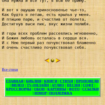
Она нужна и все тут, я всю ее приму.

И вот я ощущаю прикосновенье чье-то,

Как будто я летаю, есть крылья у меня.

И птицею парю, и счастлив от полета,

Достигнув выси пик, вкус жизни полюбя.

И горы всех проблем рассеялись мгновенно,

И Божия любовь осталась в сердце вся.

И с Нею первый раз почувствовал блаженно

И очень счастливо почувствовал себя.

Все стихи