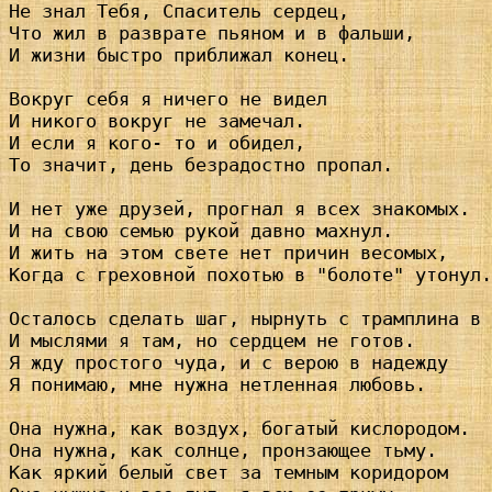
Не знал Тебя, Спаситель сердец,

Что жил в разврате пьяном и в фальши,

И жизни быстро приближал конец.

Вокруг себя я ничего не видел

И никого вокруг не замечал.

И если я кого- то и обидел,

То значит, день безрадостно пропал.

И нет уже друзей, прогнал я всех знакомых.

И на свою семью рукой давно махнул.

И жить на этом свете нет причин весомых,

Когда с греховной похотью в "болоте" утонул.

Осталось сделать шаг, нырнуть с трамплина в 
И мыслями я там, но сердцем не готов.

Я жду простого чуда, и с верою в надежду

Я понимаю, мне нужна нетленная любовь.

Она нужна, как воздух, богатый кислородом.

Она нужна, как солнце, пронзающее тьму.

Как яркий белый свет за темным коридором
