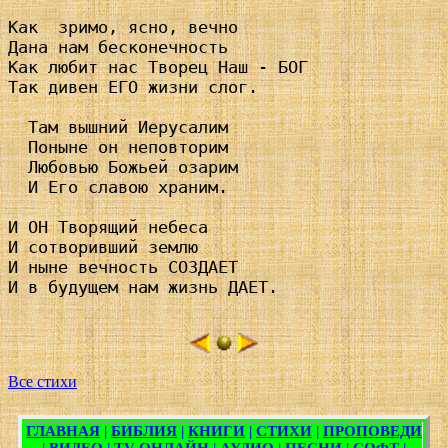
Как  зримо, ясно, вечно

Дана нам бесконечность

Как любит нас Творец Наш - БОГ

Так дивен ЕГО жизни слог.

  Там вышний Иерусалим

  Поныне он неповторим

  Любовью Божьей озарим

  И Его славою храним.

И ОН Творящий небеса

И сотворивший землю

И ныне вечность СОЗДАЕТ

И в будущем нам жизнь ДАЕТ.

Все стихи