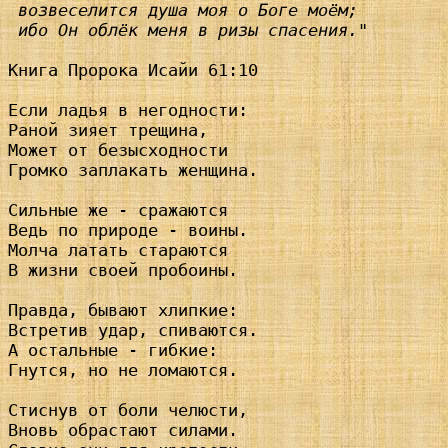
 возвеселится душа моя о Боге моём;

 ибо Он облёк меня в ризы спасения."
Книга Пророка Исайи 61:10

Если ладья в негодности:

Раной зияет трещина,

Может от безысходности

Громко заплакать женщина.

Сильные же - сражаются

Ведь по природе - воины.

Молча латать стараются

В жизни своей пробоины.

Правда, бывают хлипкие:

Встретив удар, спиваются.

А остальные - гибкие:

Гнутся, но не ломаются.

Стиснув от боли челюсти,

Вновь обрастают силами.
