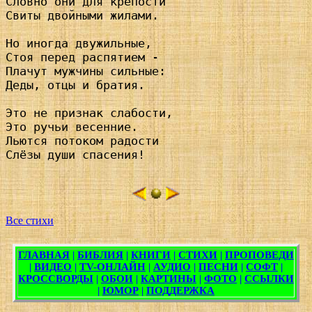
Словно они для крепости

Свиты двойными жилами.

Но иногда двужильные,

Стоя перед распятием - 

Плачут мужчины сильные:

Деды, отцы и братия.

Это не признак слабости,

Это ручьи весенние.

Льются потоком радости

Слёзы души спасения!

Все стихи