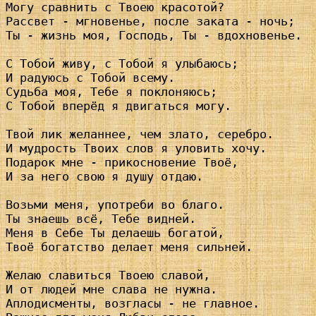
Могу сравнить с Твоею красотой?

Рассвет - мгновенье, после заката - ночь;

Ты - жизнь моя, Господь, Ты - вдохновенье.

С Тобой живу, с Тобой я улыбаюсь;

И радуюсь с Тобой всему.

Судьба моя, Тебе я поклоняюсь;

С Тобой вперёд я двигаться могу.

Твой лик желаннее, чем злато, серебро.

И мудрость Твоих слов я уловить хочу.

Подарок мне - прикосновение Твоё,

И за него свою я душу отдаю.

Возьми меня, употреби во благо.

Ты знаешь всё, Тебе видней.

Меня в Себе Ты делаешь богатой,

Твоё богатство делает меня сильней.

Желаю славиться Твоею славой, 

И от людей мне слава не нужна.

Аплодисменты, возгласы - не главное.
