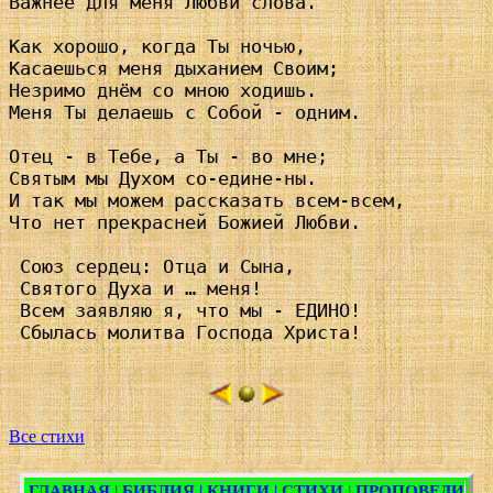
Важнее для меня Любви слова.

Как хорошо, когда Ты ночью,

Касаешься меня дыханием Своим;

Незримо днём со мною ходишь.

Меня Ты делаешь с Собой - одним.

Отец - в Тебе, а Ты - во мне;

Святым мы Духом со-едине-ны.

И так мы можем рассказать всем-всем,

Что нет прекрасней Божией Любви.

 Союз сердец: Отца и Сына,

 Святого Духа и … меня!

 Всем заявляю я, что мы - ЕДИНО!

 Сбылась молитва Господа Христа!

Все стихи