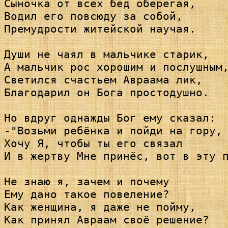
Сыночка от всех бед оберегая,

Водил его повсюду за собой,

Премудрости житейской научая.

Души не чаял в мальчике старик,

А мальчик рос хорошим и послушным,
Светился счастьем Авраама лик,

Благодарил он Бога простодушно.

Но вдруг однажды Бог ему сказал:

-"Возьми ребёнка и пойди на гору,

Хочу Я, чтобы ты его связал

И в жертву Мне принёс, вот в эту п
Не знаю я, зачем и почему

Ему дано такое повеление?

Как женщина, я даже не пойму,

Как принял Авраам своё решение?
