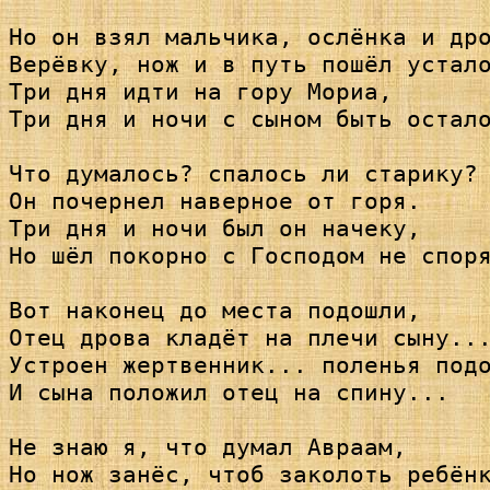
Но он взял мальчика, ослёнка и дро
Верёвку, нож и в путь пошёл устало
Три дня идти на гору Мориа,

Три дня и ночи с сыном быть остало
Что думалось? спалось ли старику?

Он почернел наверное от горя.

Три дня и ночи был он начеку,

Но шёл покорно с Господом не споря
Вот наконец до места подошли,

Отец дрова кладёт на плечи сыну...
Устроен жертвенник... поленья подо
И сына положил отец на спину...

Не знаю я, что думал Авраам,

Но нож занёс, чтоб заколоть ребёнк