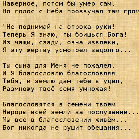
Наверное, потом бы умер сам,

Но голос с Неба прозвучал там гром
"Не поднимай на отрока руки!

Теперь Я знаю, ты боишься Бога!

Из чащи, сзади, овна извлеки,

Я эту жертву усмотрел задолго...

Ты сына для Меня не пожалел,

И Я благословлю благословляя

Тебя, и землю дам тебе в удел,

Размножу твоё семя умножая!

Благословятся в семени твоём

Народы всей земли за послушание...
Мы все в благословении живём...

Бог никогда не рушит обещания...
