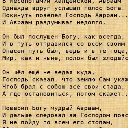
В Месопотамии Халдейской, Авраам

Однажды вдруг услышал голос Бога.

Покинуть повелел Господь Харран...
И Авраам раздумывал недолго.

Он был послушен Богу, как всегда,

И в путь отправился со всем своим 
Опасен путь был, ведь и в те года,
Мир, как и ныне, полон был злодейс
Он шёл ещё не ведая куда,

Господь сказал, что землю Сам укаж
Чтоб брал с собою все свои стада,

А где остановиться, потом скажет..
Поверил Богу мудрый Авраам,

И дальше следовал за Господом повс
Я не пойду по всем его стопам,
