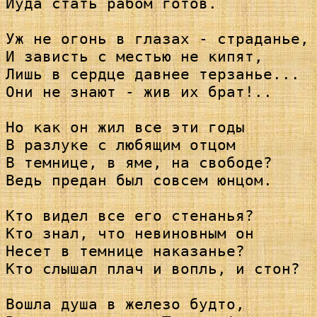
Иуда стать рабом готов.

Уж не огонь в глазах - страданье,

И зависть с местью не кипят,

Лишь в сердце давнее терзанье...

Они не знают - жив их брат!..

Но как он жил все эти годы

В разлуке с любящим отцом

В темнице, в яме, на свободе?

Ведь предан был совсем юнцом.

Кто видел все его стенанья?

Кто знал, что невиновным он

Несет в темнице наказанье?

Кто слышал плач и вопль, и стон?

Вошла душа в железо будто,
