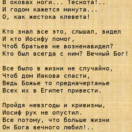
В оковах ноги... Теснота!..

И годом кажется минута...

О, как жестока клевета!

Кто знал все это, слышал, видел

И кто Иосифу помог,

Чтоб братьев не возненавидел?

Кто был всегда с ним? Вечный Бог!

Все было в жизни не случайно,

Чтоб дом Иакова спасти,

Ведь Божье то предначертанье

Всех их в Египет привести.

Пройдя невзгоды и кривизны,

Иосиф рук не опустил.

Все потому, что больше жизни

Он Бога вечного любил!..
