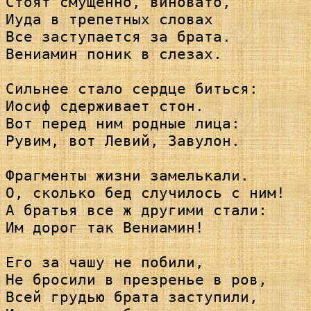
Стоят смущенно, виновато,

Иуда в трепетных словах

Все заступается за брата.

Вениамин поник в слезах.

Сильнее стало сердце биться:

Иосиф сдерживает стон.

Вот перед ним родные лица:

Рувим, вот Левий, Завулон.

Фрагменты жизни замелькали.

О, сколько бед случилось с ним!

А братья все ж другими стали:

Им дорог так Вениамин!

Его за чашу не побили,

Не бросили в презренье в ров,

Всей грудью брата заступили,
