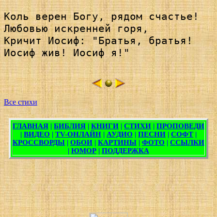
Коль верен Богу, рядом счастье!

Любовью искренней горя,

Кричит Иосиф: "Братья, братья!

Иосиф жив! Иосиф я!"

Все стихи