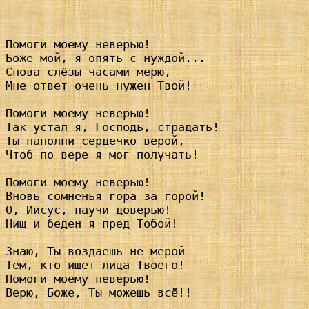
Помоги моему неверью!

Боже мой, я опять с нуждой...

Снова слёзы часами мерю,

Мне ответ очень нужен Твой!

Помоги моему неверью!

Так устал я, Господь, страдать!

Ты наполни сердечко верой,

Чтоб по вере я мог получать!

Помоги моему неверью!

Вновь сомненья гора за горой!

О, Иисус, научи доверью!

Нищ и беден я пред Тобой!

Знаю, Ты воздаeшь не мерой

Тем, кто ищет лица Твоего!

Помоги моему неверью!

Верю, Боже, Ты можешь всё!!
