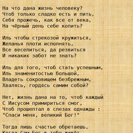
На что дана жизнь человеку?

Чтоб только сладко есть и пить,

Себя прожечь, как все от века,

На чёрный день себе копить?

Иль чтобы стрекозой кружиться,

Желанья плоти исполнять,

Все веселиться, да резвиться

И никаких забот не знать?

Иль для того, чтоб стать успешным,

Иль знаменитостью большой,

Владеть сокровищем безбрежным,

Хвалясь, гордясь самим собой?

Нет, жизнь дана на то, чтоб каждый

С Иисусом примириться смог,

Чтоб прошептал в слезах однажды :

"Спаси меня, великий Бог!"

Тогда лишь счастье обретаешь,

Когда Сам Бог в тебе живёт,
