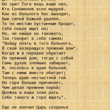
Но зрит Того ведь ваше око,

Кто Соломонов всех мудрей.

Как из больного бес выходит,

Быв силой Божьей удален,

То по местам пустынным бродит,

Себе покоя ищет он;

Но, не найдя он такового,

Так говорит в себе самом:

"Войду опять в того больного,

В свой возвращуся прежний дом".

Когда ж в порядке обретает

Он прежний дом, тогда с собой

Семь духов злейших забирает,

И, поселясь в душе больной,

Там с ними вместе обитает;

Теперь душе несчастной той

Он горя больше причиняет,

Чем делал прежнею порой;

Должна и ваша злая рать

Себе такого ж горя ждать".

Еще не кончил Царь созданья
