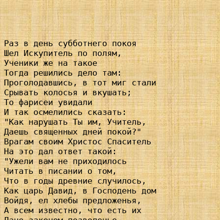
Раз в день субботнего покоя

Шел Искупитель по полям,

Ученики же на такое

Тогда решились дело там:

Проголодавшись, в тот миг стали

Срывать колосья и вкушать;

То фарисеи увидали

И так осмелились сказать:

"Как нарушать Ты им, Учитель,

Даешь священных дней покой?"

Врагам своим Христос Спаситель

На это дал ответ такой:

"Ужели вам не приходилось

Читать в писании о том,

Что в годы древние случилось,

Как царь Давид, в Господень дом

Войдя, ел хлебы предложенья,

А всем известно, что есть их
