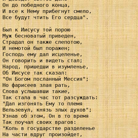
Он до победного конца,

И все к Нему прибегнут смело,

Все будут чтить Его сердца".

Был к Иисусу той порою

Муж бесноватый приведен,

Страдал он также слепотою,

И немотой был поражен;

Господь ему дал исцеленье,

Он говорить и видеть стал;

Народ, пришедши в изумленье,

Об Иисусе так сказал:

"Он Богом посланный Мессия";

Но фарисеев злая рать,

Слова услышавши такие,

Так стала в час тот разсуждать:

"Дал изгонять Ему то племя

Вельзевул, князь злых духов";

Узнав об этом, Он в то время

Так поучал своих врагов:

"Коль в государстве разделенье

На части вдруг произойдет,
