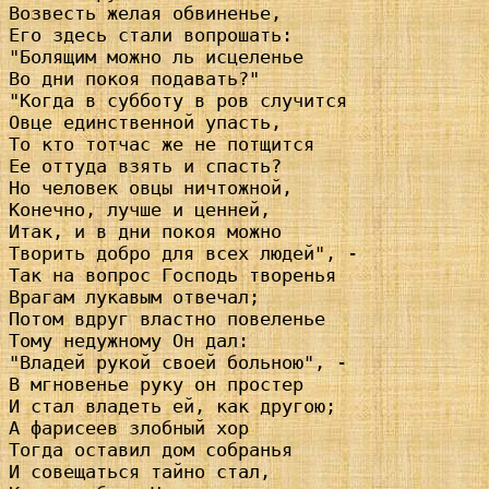
Возвесть желая обвиненье,

Его здесь стали вопрошать:

"Болящим можно ль исцеленье

Во дни покоя подавать?"

"Когда в субботу в ров случится

Овце единственной упасть,

То кто тотчас же не потщится

Ее оттуда взять и спасть?

Но человек овцы ничтожной,

Конечно, лучше и ценней,

Итак, и в дни покоя можно

Творить добро для всех людей", -

Так на вопрос Господь творенья

Врагам лукавым отвечал;

Потом вдруг властно повеленье

Тому недужному Он дал:

"Владей рукой своей больною", -

В мгновенье руку он простер

И стал владеть ей, как другою;

А фарисеев злобный хор

Тогда оставил дом собранья

И совещаться тайно стал,
