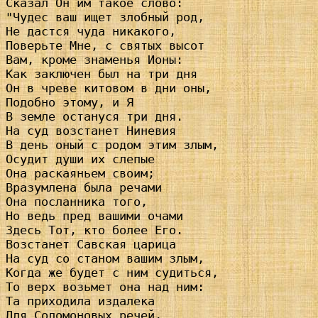
Сказал Он им такое слово:

"Чудес ваш ищет злобный род,

Не дастся чуда никакого,

Поверьте Мне, с святых высот

Вам, кроме знаменья Ионы:

Как заключен был на три дня

Он в чреве китовом в дни оны,

Подобно этому, и Я

В земле остануся три дня.

На суд возстанет Ниневия

В день оный с родом этим злым,

Осудит души их слепые

Она раскаяньем своим;

Вразумлена была речами

Она посланника того,

Но ведь пред вашими очами

Здесь Тот, кто более Его.

Возстанет Савская царица

На суд со станом вашим злым,

Когда же будет с ним судиться,

То верх возьмет она над ним:

Та приходила издалека

Для Соломоновых речей,
