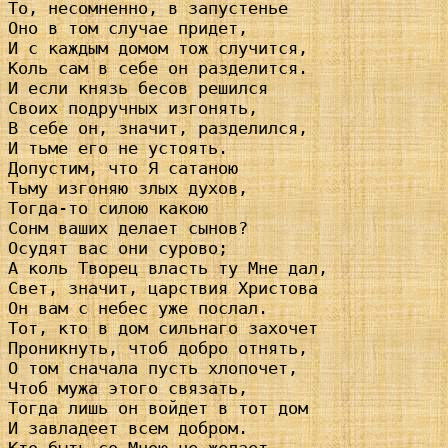
То, несомненно, в запустенье

Оно в том случае придет,

И с каждым домом тож случится,

Коль сам в себе он разделится.

И если князь бесов решился

Своих подручных изгонять,

В себе он, значит, разделился,

И тьме его не устоять.

Допустим, что Я сатаною

Тьму изгоняю злых духов,

Тогда-то силою какою

Сонм ваших делает сынов?

Осудят вас они сурово;

А коль Творец власть ту Мне дал,

Свет, значит, царствия Христова

Он вам с небес уже послал.

Тот, кто в дом сильнаго захочет

Проникнуть, чтоб добро отнять,

О том сначала пусть хлопочет,

Чтоб мужа этого связать,

Тогда лишь он войдет в тот дом

И завладеет всем добром.
