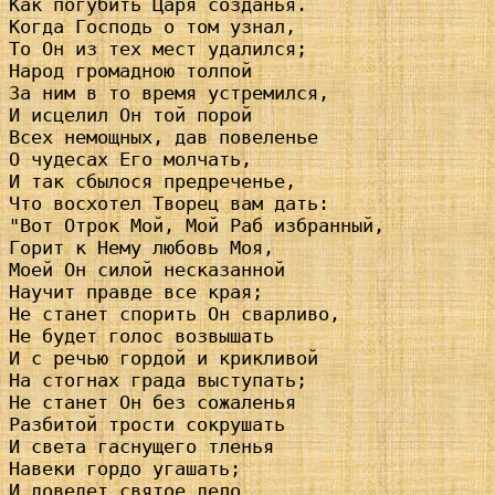
Как погубить Царя созданья.

Когда Господь о том узнал,

То Он из тех мест удалился;

Народ громадною толпой

За ним в то время устремился,

И исцелил Он той порой

Всех немощных, дав повеленье

О чудесах Его молчать,

И так сбылося предреченье,

Что восхотел Творец вам дать:

"Вот Отрок Мой, Мой Раб избранный,

Горит к Нему любовь Моя,

Моей Он силой несказанной

Научит правде все края;

Не станет спорить Он сварливо,

Не будет голос возвышать

И с речью гордой и крикливой

На стогнах града выступать;

Не станет Он без сожаленья

Разбитой трости сокрушать

И света гаснущего тленья

Навеки гордо угашать;

И доведет святое дело
