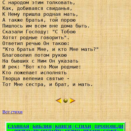
С народом этим толковать,

Как, добиваяся свиданья,

К Нему пришла родная мать,

А также братья, той порою

Пишлось им всем вне дома быть.

Сказали Господу: "С Тобою

Хотят родные говорить".

Ответил речью Он такою:

"Кто братья Мне, и кто Мне мать?"

Благоволил потом рукою

На бывших с Ним Он указать

И рек: "Вот кто Мои родные:

Кто пожелает исполнять

Творца веления святые -

Тот Мне сестра, и брат, и мать.

Все стихи