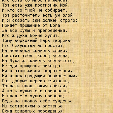
Кто быть со Мною не желает,

Тот есть уже противник Мой,

И кто со Мной не собирает,

Тот расточитель есть уж злой.

И Я сказать вам должен строго:

Придет прощение от Бога

За все хулы и прегрешенья,

Кто ж Духа Божия хулит,

Тому верховный Царь творенья

Его безумства не простит;

На человека скажешь слово,

Простит тебя Творец всегда;

На Духа ж скажешь всесвятого,

Не жди прощенья никогда

Ни в этой жизни скоротечной,

Ни в век грядущий безконечный.

Раз добрым дерево считаешь,

Тогда и плод таким считай,

А коль худым его признаешь,

И плод его худым признай;

Ведь по плодам себе сужденье

Мы составляем о растенье.

Ехид свирепых порожденья!
