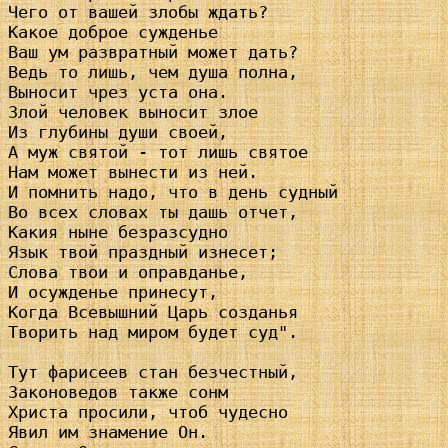
Чего от вашей злобы ждать?

Какое доброе сужденье

Ваш ум развратный может дать?

Ведь то лишь, чем душа полна,

Выносит чрез уста она.

Злой человек выносит злое

Из глубины души своей,

А муж святой - тот лишь святое

Нам может вынести из ней.

И помнить надо, что в день судный

Во всех словах ты дашь отчет,

Какия ныне безразсудно

Язык твой праздный изнесет;

Слова твои и оправданье,

И осужденье принесут,

Когда Всевышний Царь созданья

Творить над миром будет суд".

Тут фарисеев стан безчестный,

Законоведов также сонм

Христа просили, чтоб чудесно

Явил им знамение Он.
