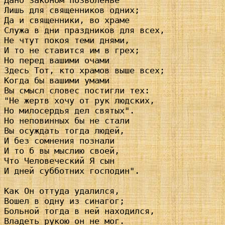
Дано законом позволенье

Лишь для священников одних;

Да и священники, во храме

Служа в дни праздников для всех,

Не чтут покоя теми днями,

И то не ставится им в грех;

Но перед вашими очами

Здесь Тот, кто храмов выше всех;

Когда бы вашими умами

Вы смысл словес постигли тех:

"Не жертв хочу от рук людских,

Но милосердья дел святых".

Но неповинных бы не стали

Вы осуждать тогда людей,

И без сомнения познали

И то б вы мыслию своей,

Что Человеческий Я сын

И дней субботних господин".

Как Он оттуда удалился,

Вошел в одну из синагог;

Больной тогда в ней находился,

Владеть рукою он не мог.
