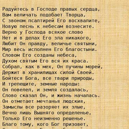
Радуйтесь в Господе правых сердца,

Вам величать подобает Творца,

С звоном псалтирей Его восхвалите,

Новую песнь к небесам вознесите.

Верно у Господа всякое слово

Нет и в делах Его зла никакого,

Любит Он правду, величье святыни,

Мир весь исполнен Его благостыни.

Словом Его созданы небеса,

Духом святым Его вся их краса.

Собрал, как в мех, Он пучины морей,

Держит в хранилищах силой Своей.

Бойтеся Бога, все твари природы,

И трепещите, земные народы:

Он повелел, и земля создалась,

Слово сказал Он, и жизнь началась.

Он отметает мечтанья людския,

Замыслы все разоряет их злые,

Вечно лишь Вышняго определенье,

Только Его неизменно решенье.

Благо тому, кого Бог призовет,
