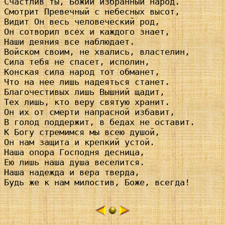
Счастлив ты, Божий избранный народ.

Смотрит Превечный с небесных высот,

Видит Он весь человеческий род,

Он сотворил всех и каждого знает,

Наши деяния все наблюдает.

Войском своим, не хвались, властелин,

Сила тебя не спасет, исполин,

Конская сила народ тот обманет,

Что на нее лишь надеяться станет.

Благочестивых лишь Вышний щадит,

Тех лишь, кто веру святую хранит.

Он их от смерти напрасной избавит,

В голод поддержит, в бедах не оставит.

К Богу стремимся мы всею душой,

Он нам защита и крепкий устой.

Наша опора Господня десница,

Ею лишь наша душа веселится.

Наша надежда и вера тверда,

Будь же к нам милостив, Боже, всегда!
