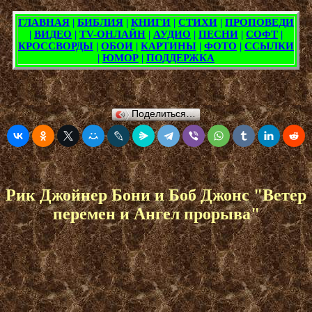
Поделиться…
Рик Джойнер Бони и Боб Джонс "Ветер
перемен и Ангел прорыва"