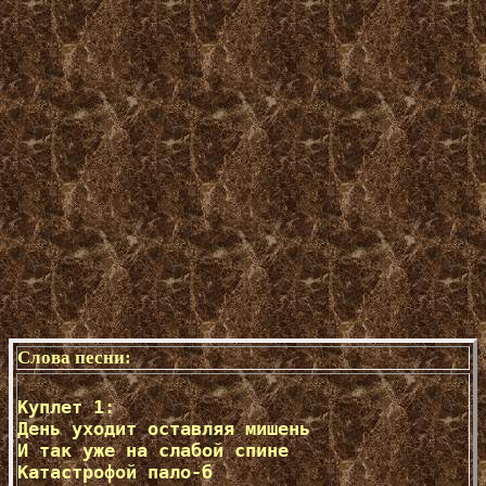
Слова песни:
Куплет 1:

День уходит оставляя мишень

И так уже на слабой спине

Катастрофой пало-б 
