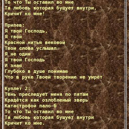
То что Ты оставил во мне

Та любовь которая бушует внутри,

Кричит ко мне!

Припев:

Я твой Господь,

Я твой

Красной нитью вековой

Твои слова услышал

Я не один

Я твой Господь

И знаю

Глубоко в душе понимаю

Что в руке Твоей творение не умрёт

Куплет 2:

Тень преследует меня по пятам

Крадётся как озлобленый зверь

Катастрофой пало-б

То что Ты оставил во мне

Та любовь которая бушует внутри

Кричит ко мне.
