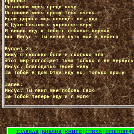
Припев:

Останови меня среди ночи

Останови меня прошу Тебя очень

Если дорога моя поведёт не туда

В Духе Святом я укрепляю веру

И вновь иду к Тебе с любовью первой

Бог Иисус - Ты жизни путь мой в небеса

Куплет 2:

Вижу я сколько боли и сколько зла

Этот мир поглощает тьма только я не вернусь 
Иисус, благодатью Твоей живу

За Тобой в дом Отца иду но, только прошу

Запев:

Иисус, Ты явил мне любовь Свою

За Тобой теперь иду и я молю
