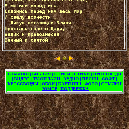
А мы все народ его. 

Склонись перед Ним весь Мир 

И хвалу вознести . 

  Ликуй восклицай Земля 

Проставь своего Царя, 

Велик и превознесен 

Вечный и святой 

<