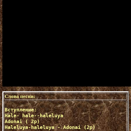
Слова песни:
Вступление:

Hale- hale--haleluya 

Adonai ( 2p)  

Haleluya-haleluya - Adonai (2p) 
