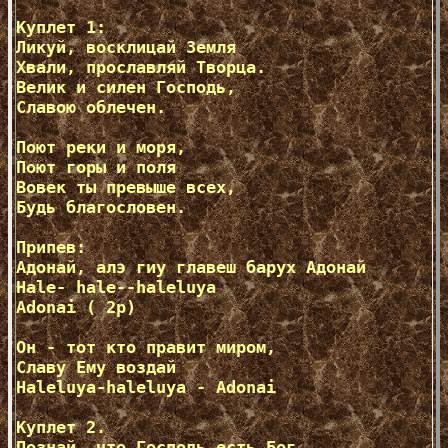
Куплет 1:

Ликуй, восклицай Земля 

Хвали, прославляй Творца. 

Велик и силен Господь,

Славою облечен. 

Поют реки и моря,

Поют горы и поля 

Вовек ты превыше всех, 

Будь благословен. 

Припев: 

Адонай, алэ гиу главеш барух Адонай 

Hale- hale--haleluya 

Adonai ( 2p)  

Он - тот кто правит миром, 

Славу Ему воздай 

Haleluya-haleluya - Adonai

Куплет 2. 

Познай, что Господь есть Бог, 
