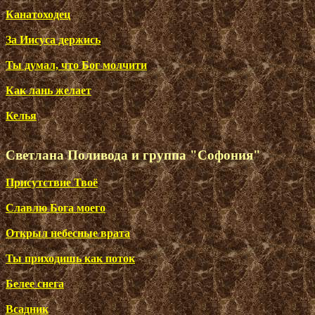
Канатоходец
За Иисуса держись
Ты думал, что Бог молчити
Как лань желает
Келья
Светлана Поливода и группа "Софония"
Присутствие Твоё
Славлю Бога моего
Открыл небесные врата
Ты приходишь как поток
Белее снега
Всадник