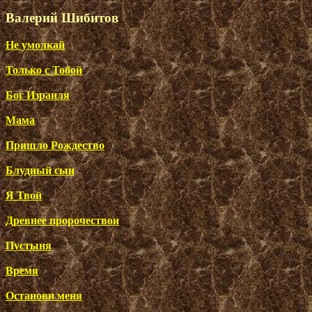
Валерий Шибитов
Не умолкай
Только с Тобой
Бог Израиля
Мама
Пришло Рождество
Блудный сын
Я Твой
Древнее пророчествои
Пустыня
Время
Останови меня