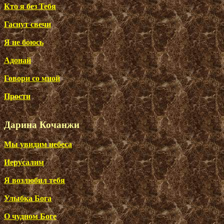
Кто я без Тебя
Гаснут свечи
Я не боюсь
Адонай
Говори со мной
Прости
Дарина Кочанжи
Мы увидим небеса
Иерусалим
Я возлюбил тебя
Улыбка Бога
О чудном Боге