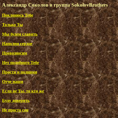
Александр Соколов и группа SokolovBrothers
Поклонюсь Тебе
Только Ты
Мы будем славить
Наполни сердце
Превозносим
Нет подобного Тебе
Прости и подними
Отче наши
Если не Ты, то кто же
Буду доверять
Не просто сон