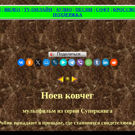
Поделиться…
Ноев ковчег
мультфильм из серии Суперкнига
Робик попадают в прошлое, где становятся свидетелями