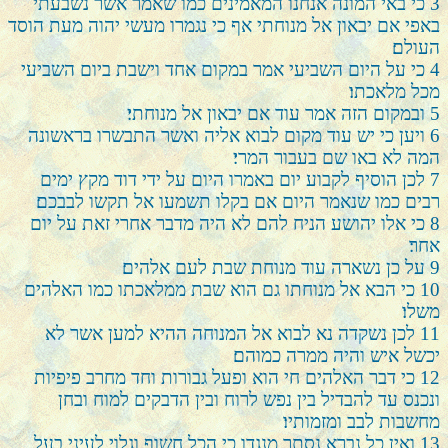
3
כי באי המונה אנחנו המאמינים כמו שאמר אשר נשבעתי
באפי אם יבאון אל מנוחתי אף כי נגמרו מעשי יהוה מעת הוסד
העולם׃
4
כי על היום השביעי אמר במקום אחד וישבת ביום השביעי
מכל מלאכתו׃
5
ובמקום הזה אמר עוד אם יבאון אל מנוחתי׃
6
ויען כי יש עוד מקום לבוא אליה ואשר התבשרו בראשונה
המה לא באו שם בעבור המרי׃
7
לכן הוסיף לקבוע יום באמרו היום על ידי דוד מקץ ימים
רבים כמו שנאמר היום אם בקלו תשמעו אל תקשו לבבכם׃
8
כי אלו יהושע הניח להם לא היה מדבר אחרי זאת על יום
אחר׃
9
על כן נשארה עוד מנוחת שבת לעם אלהים׃
10
כי הבא אל מנוחתו גם הוא שבת ממלאכתו כמו האלהים
משלו׃
11
לכן נשקדה נא לבוא אל המנוחה ההיא למען אשר לא
יכשל איש והיה ממרה כמוהם׃
12
כי דבר האלהים חי הוא ופעל גבורות וחד מחרב פיפיות
ונכנס עד להבדיל בין נפש לרוח ובין הדבקים למוח ובחן
מחשבות לבב ומזמותיו׃
13
ואין כל נברא נסתר מנגדו כי הכל חשוף וגלוי לעיני בעל