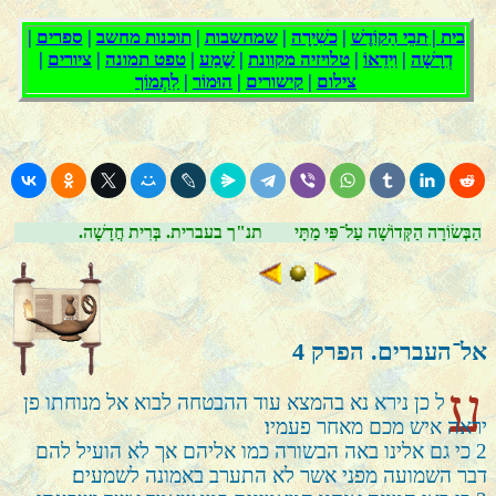
הַבְּשׂוֹרָה הַקְּדוֹשָׁה עַל־פִּי מַתָּי
.תנ"ך בעברית. בְּרִית חֲדָשָׁה
אל־העברים. הפרק
4
ע
ל כן נירא נא בהמצא עוד ההבטחה לבוא אל מנוחתו פן
יראה איש מכם מאחר פעמיו׃
2
כי גם אלינו באה הבשורה כמו אליהם אך לא הועיל להם
דבר השמועה מפני אשר לא התערב באמונה לשמעים׃