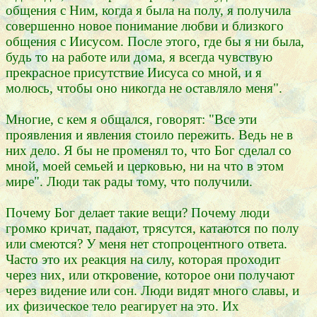
общения с Ним, когда я была на полу, я получила
совершенно новое понимание любви и близкого
общения с Иисусом. После этого, где бы я ни была,
будь то на работе или дома, я всегда чувствую
прекрасное присутствие Иисуса со мной, и я
молюсь, чтобы оно никогда не оставляло меня".
Многие, с кем я общался, говорят: "Все эти
проявления и явления стоило пережить. Ведь не в
них дело. Я бы не променял то, что Бог сделал со
мной, моей семьей и церковью, ни на что в этом
мире". Люди так рады тому, что получили.
Почему Бог делает такие вещи? Почему люди
громко кричат, падают, трясутся, катаются по полу
или смеются? У меня нет стопроцентного ответа.
Часто это их реакция на силу, которая проходит
через них, или откровение, которое они получают
через видение или сон. Люди видят много славы, и
их физическое тело реагирует на это. Их