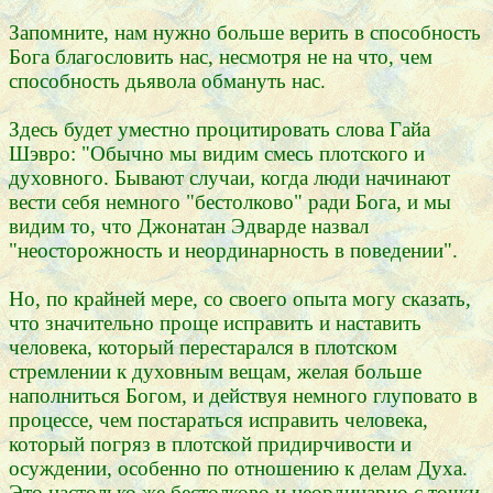
Запомните, нам нужно больше верить в способность
Бога благословить нас, несмотря не на что, чем
способность дьявола обмануть нас.
Здесь будет уместно процитировать слова Гайа
Шэвро: "Обычно мы видим смесь плотского и
духовного. Бывают случаи, когда люди начинают
вести себя немного "бестолково" ради Бога, и мы
видим то, что Джонатан Эдварде назвал
"неосторожность и неординарность в поведении".
Но, по крайней мере, со своего опыта могу сказать,
что значительно проще исправить и наставить
человека, который перестарался в плотском
стремлении к духовным вещам, желая больше
наполниться Богом, и действуя немного глуповато в
процессе, чем постараться исправить человека,
который погряз в плотской придирчивости и
осуждении, особенно по отношению к делам Духа.
Это настолько же бестолково и неординарно с точки