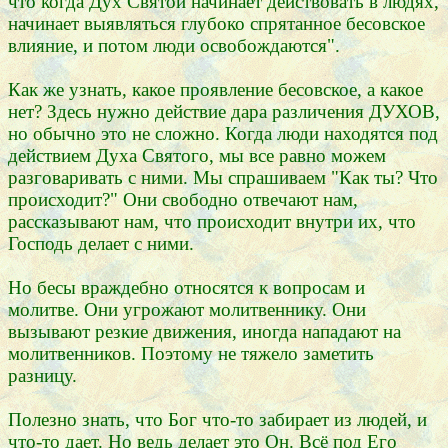
что когда Дух Святой начинает действовать в людях,
начинает выявляться глубоко спрятанное бесовское
влияние, и потом люди освобождаются".
Как же узнать, какое проявление бесовское, а какое
нет? Здесь нужно действие дара различения ДУХОВ,
но обычно это не сложно. Когда люди находятся под
действием Духа Святого, мы все равно можем
разговаривать с ними. Мы спрашиваем "Как ты? Что
происходит?" Они свободно отвечают нам,
рассказывают нам, что происходит внутри их, что
Господь делает с ними.
Но бесы враждебно относятся к вопросам и
молитве. Они угрожают молитвеннику. Они
вызывают резкие движения, иногда нападают на
молитвенников. Поэтому не тяжело заметить
разницу.
Полезно знать, что Бог что-то забирает из людей, и
что-то дает. Но ведь делает это Он. Всё под Его