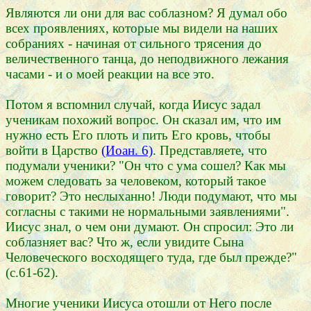
Являются ли они для вас соблазном? Я думал обо
всех проявлениях, которые мы видели на наших
собраниях - начиная от сильного трясения до
величественного танца, до неподвижного лежания
часами - и о моей реакции на все это.
Потом я вспомнил случай, когда Иисус задал
ученикам похожий вопрос. Он сказал им, что им
нужно есть Его плоть и пить Его кровь, чтобы
войти в Царство
(Иоан. 6)
. Представляете, что
подумали ученики? "Он что с ума сошел? Как мы
можем следовать за человеком, который такое
говорит? Это неслыханно! Люди подумают, что мы
согласны с такими не нормальными заявлениями".
Иисус знал, о чем они думают. Он спросил: Это ли
соблазняет вас? Что ж, если увидите Сына
Человеческого восходящего туда, где был прежде?"
(с.61-62).
Многие ученики Иисуса отошли от Него после