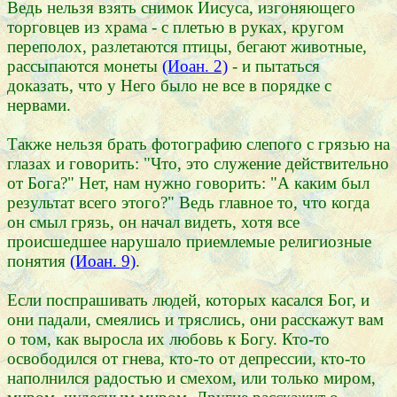
Ведь нельзя взять снимок Иисуса, изгоняющего
торговцев из храма - с плетью в руках, кругом
переполох, разлетаются птицы, бегают животные,
рассыпаются монеты
(Иоан. 2)
- и пытаться
доказать, что у Него было не все в порядке с
нервами.
Также нельзя брать фотографию слепого с грязью на
глазах и говорить: "Что, это служение действительно
от Бога?" Нет, нам нужно говорить: "А каким был
результат всего этого?" Ведь главное то, что когда
он смыл грязь, он начал видеть, хотя все
происшедшее нарушало приемлемые религиозные
понятия
(Иоан. 9)
.
Если поспрашивать людей, которых касался Бог, и
они падали, смеялись и тряслись, они расскажут вам
о том, как выросла их любовь к Богу. Кто-то
освободился от гнева, кто-то от депрессии, кто-то
наполнился радостью и смехом, или только миром,