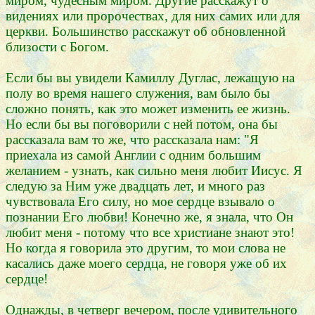
миром, чудесным миром. Другие расскажут о
видениях или пророчествах, для них самих или для
церкви. Большинство расскажут об обновленной
близости с Богом.
Если бы вы увидели Камиллу Дуглас, лежащую на
полу во время нашего служения, вам было бы
сложно понять, как это может изменить ее жизнь.
Но если бы вы поговорили с ней потом, она бы
рассказала вам то же, что рассказала нам: "Я
приехала из самой Англии с одним большим
желанием - узнать, как сильно меня любит Иисус. Я
следую за Ним уже двадцать лет, и много раз
чувствовала Его силу, но мое сердце взывало о
познании Его любви! Конечно же, я знала, что Он
любит меня - потому что все христиане знают это!
Но когда я говорила это другим, то мои слова не
касались даже моего сердца, не говоря уже об их
сердце!
Однажды, в четверг вечером, после удивительного