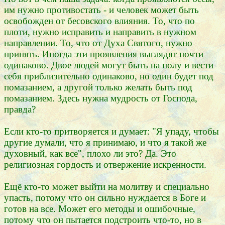
им нужно противостать - и человек может быть
освобожден от бесовского влияния. То, что по
плоти, нужно исправить и направить в нужном
направлении. То, что от Духа Святого, нужно
принять. Иногда эти проявления выглядят почти
одинаково. Двое людей могут быть на полу и вести
себя приблизительно одинаково, но один будет под
помазанием, а другой только желать быть под
помазанием. Здесь нужна мудрость от Господа,
правда?
Если кто-то притворяется и думает: "Я упаду, чтобы
другие думали, что я принимаю, и что я такой же
духовный, как все", плохо ли это? Да. Это
религиозная гордость и отвержение искренности.
Ещё кто-то может выйти на молитву и специально
упасть, потому что он сильно нуждается в Боге и
готов на все. Может его методы и ошибочные,
потому что он пытается подстроить что-то, но в