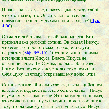
И напал на всех ужас, и рассуждали между собой:
что это значит, что Он со властью и силою
повелевает нечистым духам и они выходят? (
Лук.
4:36
)
Он жил и действовал с такой властью, что Его
признал даже римский сотник. Он сказал Иисусу,
что если Тот просто скажет слово, его слуга
исцелится (
Мф. 8:5-10
). Этот римлянин понимал
источник власти Иисуса. Власть Иисуса не
ограничивалась Им Самим, но была обеспечена
Богом. Вот почему Иисус полностью подчинил
Себя Духу Святому, открывавшему волю Отца.
Сотник сказал: "Я и сам человек, находящийся под
властью, и под моей властью есть солдаты". Иисус
изумился, услышав такое. Этот командир понимал,
что единственный путь получить власть состоит в
том, чтобы самому оказаться под властью! Иисус