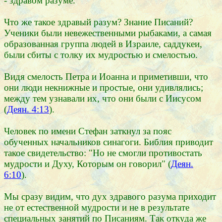
- здравом разуме.
Что же такое здравый разум? Знание Писаний?
Ученики были невежественными рыбаками, а самая
образованная группа людей в Израиле, саддукеи,
были сбиты с толку их мудростью и смелостью.
Видя смелость Петра и Иоанна и приметивши, что
они люди некнижные и простые, они удивлялись;
между тем узнавали их, что они были с Иисусом
(
Деян. 4:13
).
Человек по имени Стефан заткнул за пояс
обученных начальников синагоги. Библия приводит
такое свидетельство: "Но не смогли противостать
мудрости и Духу, Которым он говорил" (
Деян.
6:10
).
Мы сразу видим, что дух здравого разума приходит
не от естественной мудрости и не в результате
специальных занятий по Писаниям. Так откуда же