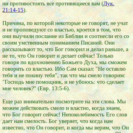
ни противостоять все противящиеся вам (
Лук.
21:14-15
).
Причина, по которой некоторые не говорят, не учат
и не проповедуют со властью, кроется в том, что
они выучили послание из Библии и соотнесли его со
своим умственным пониманием Писаний. Они
рассказывают то, что Бог говорил и делал раньше, а
не то, что Он говорит и делает сейчас! Только
говоря по вдохновению Божьего Духа, мы сможем
говорить со властью. Ибо Сам сказал: "Не оставлю
тебя и не покину тебя", так что мы смело говорим:
"Господь мне помощник, и не убоюсь: что сделает
мне человек?" (Евр. 13:5-6).
Еще раз внимательно посмотрите на эти слова. Мы
можем действовать смело и властно, когда знаем,
что Бог говорит сейчас! Непоколебимость Его слов
дает нам смелость. Бог уверяет, что когда нам
известно, что Он говорит, и когда мы верим, что Он