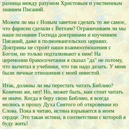
разница между разумом Христовым и умственным
знанием Писаний.
Можем ли мы с Новым заветом сделать то же самое,
что фарисеи сделали с Ветхим? Ограничиваем ли мы
наше познание Господа доктринами и изучением
Писаний, даже в полноевангельских церквях.
Доктрины не строят наши взаимоотношения с
Богом, но только подталкивают к ним! На
церемонии бракосочетания я сказал "да" не потому,
что вычитал в учебнике, что так надо делать. У меня
были личные отношения с моей невестой.
Итак, должны ли мы перестать читать Библию?
Конечно же, нет! Но, может быть, нам стоит читать
ее иначе. Когда я беру свою Библию, я всегда
молюсь и прошу Духа Святого об откровении из
Слова. Пока я читаю, истина взрывается в моем
сердце. Это такая истина, в соответствии с которой я
буду жить!