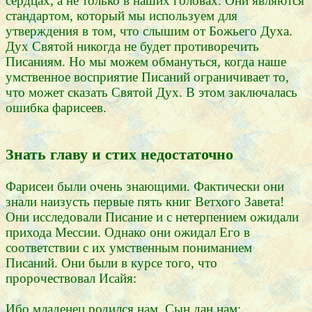
сердцах, а не только в наших головах. Они являются
стандартом, который мы используем для
утверждения в том, что слышим от Божьего Духа.
Дух Святой никогда не будет противоречить
Писаниям. Но мы можем обмануться, когда наше
умственное восприятие Писаний ограничивает то,
что может сказать Святой Дух. В этом заключалась
ошибка фарисеев.
Знать главу и стих недостаточно
Фарисеи были очень знающими. Фактически они
знали наизусть первые пять книг Ветхого Завета!
Они исследовали Писание и с нетерпением ожидали
прихода Мессии. Однако они ожидал Его в
соответствии с их умственным пониманием
Писаний. Они были в курсе того, что
пророчествовал Исайя:
Ибо младенец родился нам. Сын дан нам;