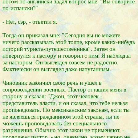
потом по-английски задал вопрос мне: "Вы говорите
по-испански?"
- Нет, сэр, - ответил я.
Тогда он приказал мне: "Сегодня вы не можете
ничего рассказывать этой толпе, кроме каких-нибудь
историй туриста-путешественника". Затем он
повернулся к пастору и говорил с ним. Я наблюдал
за пастором. Он выглядел совсем не радостно.
Фактически он выглядел даже напуганным.
Чиновник закончил свою речь и ушел в
сопровождении военных. Пастор оттащил меня в
сторону и сказал: "Джон, этот человек -
представитель власти, и он сказал, что тебе нельзя
проповедовать. По мексиканским законам, если ты
не являешься гражданином этой страны, ты не
можешь проповедовать без специального
разрешения. Обычно этот закон не применяют, -
продолжал пастор, - но, очевидно, этому парню не