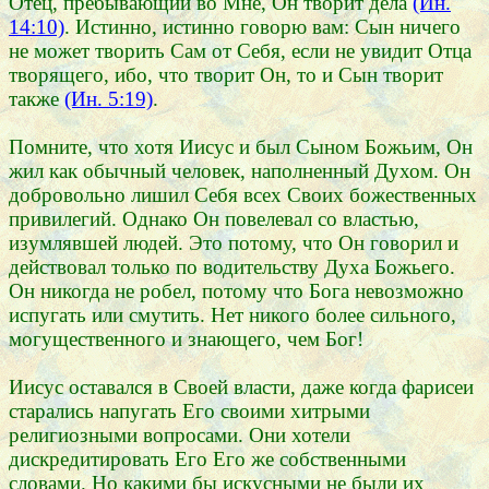
Отец, пребывающий во Мне, Он творит дела
(Ин.
14:10)
. Истинно, истинно говорю вам: Сын ничего
не может творить Сам от Себя, если не увидит Отца
творящего, ибо, что творит Он, то и Сын творит
также
(Ин. 5:19)
.
Помните, что хотя Иисус и был Сыном Божьим, Он
жил как обычный человек, наполненный Духом. Он
добровольно лишил Себя всех Своих божественных
привилегий. Однако Он повелевал со властью,
изумлявшей людей. Это потому, что Он говорил и
действовал только по водительству Духа Божьего.
Он никогда не робел, потому что Бога невозможно
испугать или смутить. Нет никого более сильного,
могущественного и знающего, чем Бог!
Иисус оставался в Своей власти, даже когда фарисеи
старались напугать Его своими хитрыми
религиозными вопросами. Они хотели
дискредитировать Его Его же собственными
словами. Но какими бы искусными не были их