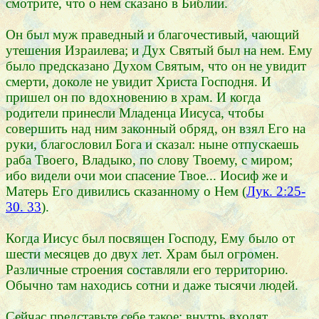
смотрите, что о нем сказано в Библии.
Он был муж праведный и благочестивый, чающий
утешения Израилева; и Дух Святый был на нем. Ему
было предсказано Духом Святым, что он не увидит
смерти, доколе не увидит Христа Господня. И
пришел он по вдохновению в храм. И когда
родители принесли Младенца Иисуса, чтобы
совершить над ним законный обряд, он взял Его на
руки, благословил Бога и сказал: ныне отпускаешь
раба Твоего, Владыко, по слову Твоему, с миром;
ибо видели очи мои спасение Твое... Иосиф же и
Матерь Его дивились сказанному о Нем (
Лук. 2:25-
30. 33
).
Когда Иисус был посвящен Господу, Ему было от
шести месяцев до двух лет. Храм был огромен.
Различные строения составляли его территорию.
Обычно там находись сотни и даже тысячи людей.
Сейчас представьте себе такое: внутрь входят