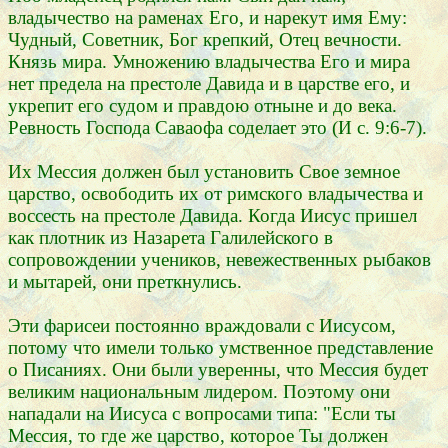
владычество на раменах Его, и нарекут имя Ему:
Чудный, Советник, Бог крепкий, Отец вечности.
Князь мира. Умножению владычества Его и мира
нет предела на престоле Давида и в царстве его, и
укрепит его судом и правдою отныне и до века.
Ревность Господа Саваофа соделает это (И с. 9:6-7).
Их Мессия должен был установить Свое земное
царство, освободить их от римского владычества и
воссесть на престоле Давида. Когда Иисус пришел
как плотник из Назарета Галилейского в
сопровождении учеников, невежественных рыбаков
и мытарей, они преткнулись.
Эти фарисеи постоянно враждовали с Иисусом,
потому что имели только умственное представление
о Писаниях. Они были уверенны, что Мессия будет
великим национальным лидером. Поэтому они
нападали на Иисуса с вопросами типа: "Если ты
Мессия, то где же царство, которое Ты должен