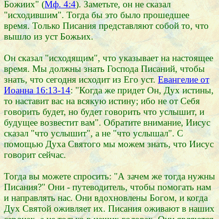
Божиих" (
Мф. 4:4
). Заметьте, он не сказал
"исходившим". Тогда бы это было прошедшее
время. Только Писания представляют собой то, что
вышло из уст Божьих.
Он сказал "исходящим", что указывает на настоящее
время. Мы должны знать Господа Писаний, чтобы
знать, что сегодня исходит из Его уст.
Евангелие от
Иоанна 16:13-14
: "Когда же придет Он, Дух истины,
то наставит вас на всякую истину; ибо не от Себя
говорить будет, но будет говорить что услышит, и
будущее возвестит вам". Обратите внимание, Иисус
сказал "что услышит", а не "что услышал". С
помощью Духа Святого мы можем знать, что Иисус
говорит сейчас.
Тогда вы можете спросить: "А зачем же тогда нужны
Писания?" Они - путеводитель, чтобы помогать нам
и направлять нас. Они вдохновлены Богом, и когда
Дух Святой оживляет их. Писания оживают в наших