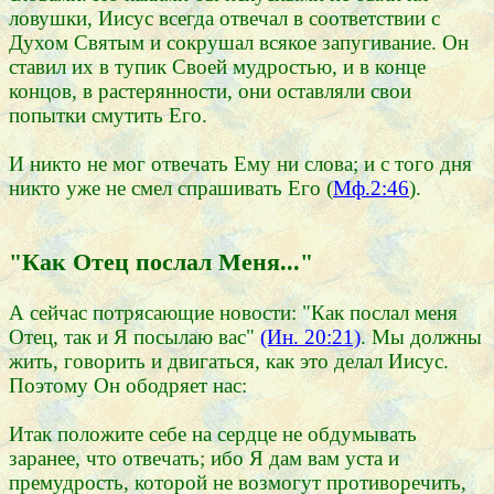
ловушки, Иисус всегда отвечал в соответствии с
Духом Святым и сокрушал всякое запугивание. Он
ставил их в тупик Своей мудростью, и в конце
концов, в растерянности, они оставляли свои
попытки смутить Его.
И никто не мог отвечать Ему ни слова; и с того дня
никто уже не смел спрашивать Его (
Мф.2:46
).
"Как Отец послал Меня..."
А сейчас потрясающие новости: "Как послал меня
Отец, так и Я посылаю вас"
(Ин. 20:21)
. Мы должны
жить, говорить и двигаться, как это делал Иисус.
Поэтому Он ободряет нас:
Итак положите себе на сердце не обдумывать
заранее, что отвечать; ибо Я дам вам уста и
премудрость, которой не возмогут противоречить,