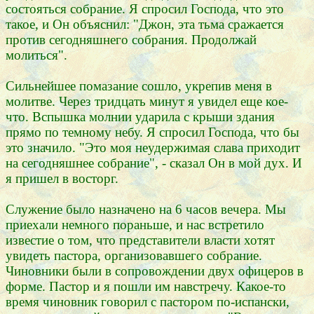
состояться собрание. Я спросил Господа, что это
такое, и Он объяснил: "Джон, эта тьма сражается
против сегодняшнего собрания. Продолжай
молиться".
Сильнейшее помазание сошло, укрепив меня в
молитве. Через тридцать минут я увидел еще кое-
что. Вспышка молнии ударила с крыши здания
прямо по темному небу. Я спросил Господа, что бы
это значило. "Это моя неудержимая слава приходит
на сегодняшнее собрание", - сказал Он в мой дух. И
я пришел в восторг.
Служение было назначено на 6 часов вечера. Мы
приехали немного пораньше, и нас встретило
известие о том, что представители власти хотят
увидеть пастора, организовавшего собрание.
Чиновники были в сопровождении двух офицеров в
форме. Пастор и я пошли им навстречу. Какое-то
время чиновник говорил с пастором по-испански,