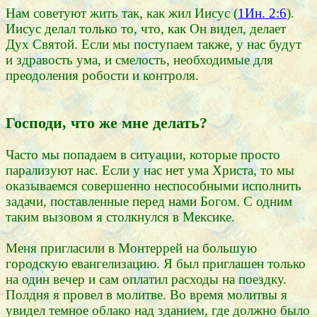
Нам советуют жить так, как жил Иисус (
1Ин. 2:6
).
Иисус делал только то, что, как Он видел, делает
Дух Святой. Если мы поступаем также, у нас будут
и здравость ума, и смелость, необходимые для
преодоления робости и контроля.
Господи, что же мне делать?
Часто мы попадаем в ситуации, которые просто
парализуют нас. Если у нас нет ума Христа, то мы
оказываемся совершенно неспособными исполнить
задачи, поставленные перед нами Богом. С одним
таким вызовом я столкнулся в Мексике.
Меня пригласили в Монтеррей на большую
городскую евангелизацию. Я был приглашен только
на один вечер и сам оплатил расходы на поездку.
Полдня я провел в молитве. Во время молитвы я
увидел темное облако над зданием, где должно было