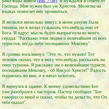
реки воды живой
(Ин. 7:38)
. Я нуждался в совете от
Господа. Мне нужен был ум Христов. Молитва на
языках помогает ему проявиться.
Я молился несколько минут, в моем разуме была
тишина, но я желал услышать что-нибудь еще от
Бога. И вдруг мысль будто выпрыгнула из моего
сердца: "Расскажи этим людям о величайшем из всех
туристов, когда-либо посещавших Мексику".
Я громко воскликнул: "Это то, что нужно! Тот
человек сказал, что я могу что-нибудь рассказать на
тему туризма. Я расскажу им о величайшем туристе,
посещавшем Мексику, - об Иисусе Христе!" Радость
поднялась во мне, и я начал хохотать.
Я вернулся в здание. К моему удовольствию Бог
уже разобрался с пастором. Пастор сообщил: "Бог
говорил со мной и сказал, чтобы ты делал то, что Он
тебе сказал".