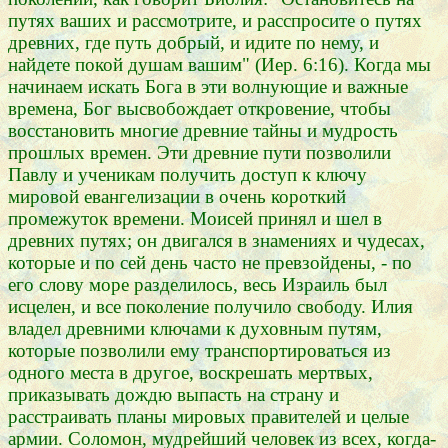
путях ваших и рассмотрите, и расспросите о путях
древних, где путь добрый, и идите по нему, и
найдете покой душам вашим" (Иер. 6:16). Когда мы
начинаем искать Бога в эти волнующие и важные
времена, Бог высвобождает откровение, чтобы
восстановить многие древние тайны и мудрость
прошлых времен. Эти древние пути позволили
Павлу и ученикам получить доступ к ключу
мировой евангелизации в очень короткий
промежуток времени. Моисей принял и шел в
древних путях; он двигался в знамениях и чудесах,
которые и по сей день часто не превзойдены, - по
его слову море разделилось, весь Израиль был
исцелен, и все поколение получило свободу. Илия
владел древними ключами к духовным путям,
которые позволили ему транспортироваться из
одного места в другое, воскрешать мертвых,
приказывать дождю выпасть на страну и
расстраивать планы мировых правителей и целые
армии. Соломон, мудрейший человек из всех, когда-