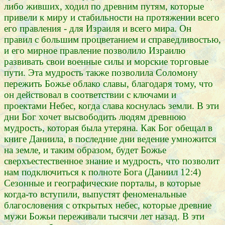
либо живших, ходил по древним путям, которые
привели к миру и стабильности на протяжении всего
его правления - для Израиля и всего мира. Он
правил с большим процветанием и справедливостью,
и его мирное правление позволило Израилю
развивать свои военные силы и морские торговые
пути. Эта мудрость также позволила Соломону
пережить Божье облако славы, благодаря тому, что
он действовал в соответствии с ключами и
проектами Небес, когда слава коснулась земли. В эти
дни Бог хочет высвободить людям древнюю
мудрость, которая была утеряна. Как Бог обещал в
книге Даниила, в последние дни ведение умножится
на земле, и таким образом, будет Божье
сверхъестественное знание и мудрость, что позволит
нам подключиться к полноте Бога (Даниил 12:4)
Сезонные и географические порталы, в которые
когда-то вступили, выпустят феноменальные
благословения с открытых небес, которые древние
мужи Божьи переживали тысячи лет назад. В эти