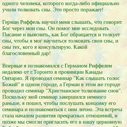
одного человека, которого когда-либо официально
учили толковать сны. Это просто поражает!
Герман Риффель научил меня слышать, что говорит
Бог через мои сны. Он помог мне исследовать
Писание и выяснить, как Бог обращается и толкует
сны, чтобы я мог научиться толковать свои сны, и
сны тех, кого я консультирую. Какой
благословенный дар!
Впервые я познакомился с Германом Риффелем
недалеко от г.Торонто в провинции Канады
Онтарио. Я проводил семинар "Как слышать голос
Божий" в одном городе, а Герман в этом же городе
проводил семинар "Христианское толкование снов".
Поскольку мой семинар завершился немного
раньше, я пошел, чтобы послушать концовку его
семинара и познакомиться с ним лично. Эта встреча
стала началом развития прекрасных отношений, и
позже мы смогли пригласить его в нашу церковную