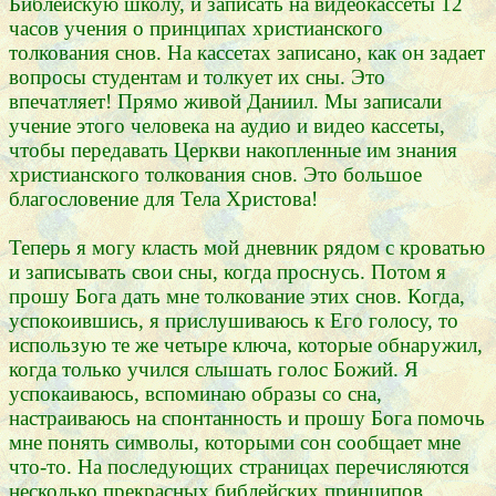
Библейскую школу, и записать на видеокассеты 12
часов учения о принципах христианского
толкования снов. На кассетах записано, как он задает
вопросы студентам и толкует их сны. Это
впечатляет! Прямо живой Даниил. Мы записали
учение этого человека на аудио и видео кассеты,
чтобы передавать Церкви накопленные им знания
христианского толкования снов. Это большое
благословение для Тела Христова!
Теперь я могу класть мой дневник рядом с кроватью
и записывать свои сны, когда проснусь. Потом я
прошу Бога дать мне толкование этих снов. Когда,
успокоившись, я прислушиваюсь к Его голосу, то
использую те же четыре ключа, которые обнаружил,
когда только учился слышать голос Божий. Я
успокаиваюсь, вспоминаю образы со сна,
настраиваюсь на спонтанность и прошу Бога помочь
мне понять символы, которыми сон сообщает мне
что-то. На последующих страницах перечисляются
несколько прекрасных библейских принципов,