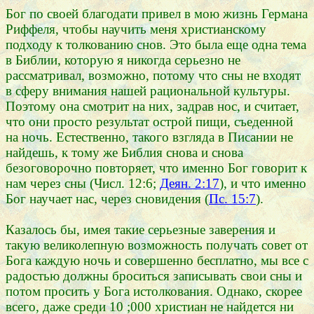
Бог по своей благодати привел в мою жизнь Германа
Риффеля, чтобы научить меня христианскому
подходу к толкованию снов. Это была еще одна тема
в Библии, которую я никогда серьезно не
рассматривал, возможно, потому что сны не входят
в сферу внимания нашей рациональной культуры.
Поэтому она смотрит на них, задрав нос, и считает,
что они просто результат острой пищи, съеденной
на ночь. Естественно, такого взгляда в Писании не
найдешь, к тому же Библия снова и снова
безоговорочно повторяет, что именно Бог говорит к
нам через сны (Числ. 12:6;
Деян. 2:17
), и что именно
Бог научает нас, через сновидения (
Пс. 15:7
).
Казалось бы, имея такие серьезные заверения и
такую великолепную возможность получать совет от
Бога каждую ночь и совершенно бесплатно, мы все с
радостью должны броситься записывать свои сны и
потом просить у Бога истолкования. Однако, скорее
всего, даже среди 10 ;000 христиан не найдется ни