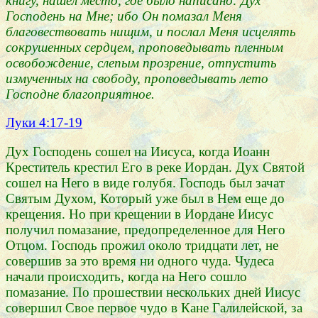
книгу, нашел место, где было написано: Дух
Господень на Мне; ибо Он помазал Меня
благовествовать нищим, и послал Меня исцелять
сокрушенных сердцем, проповедывать пленным
освобождение, слепым прозрение, отпустить
измученных на свободу, проповедывать лето
Господне благоприятное.
Луки 4:17-19
Дух Господень сошел на Иисуса, когда Иоанн
Креститель крестил Его в реке Иордан. Дух Святой
сошел на Него в виде голубя. Господь был зачат
Святым Духом, Который уже был в Нем еще до
крещения. Но при крещении в Иордане Иисус
получил помазание, предопределенное для Него
Отцом. Господь прожил около тридцати лет, не
совершив за это время ни одного чуда. Чудеса
начали происходить, когда на Него сошло
помазание. По прошествии нескольких дней Иисус
совершил Свое первое чудо в Кане Галилейской, за