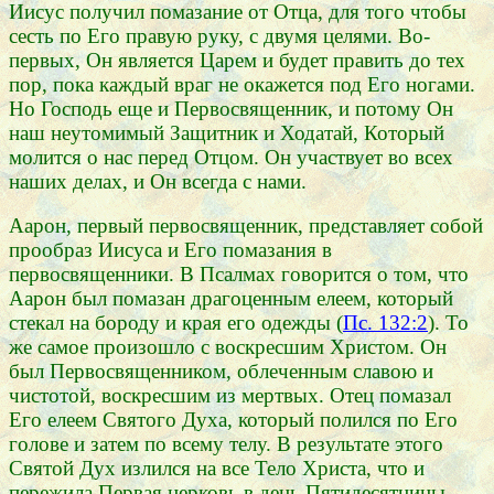
Иисус получил помазание от Отца, для того чтобы
сесть по Его правую руку, с двумя целями. Во-
первых, Он является Царем и будет править до тех
пор, пока каждый враг не окажется под Его ногами.
Но Господь еще и Первосвященник, и потому Он
наш неутомимый Защитник и Ходатай, Который
молится о нас перед Отцом. Он участвует во всех
наших делах, и Он всегда с нами.
Аарон, первый первосвященник, представляет собой
прообраз Иисуса и Его помазания в
первосвященники. В Псалмах говорится о том, что
Аарон был помазан драгоценным елеем, который
стекал на бороду и края его одежды (
Пс. 132:2
). То
же самое произошло с воскресшим Христом. Он
был Первосвященником, облеченным славою и
чистотой, воскресшим из мертвых. Отец помазал
Его елеем Святого Духа, который полился по Его
голове и затем по всему телу. В результате этого
Святой Дух излился на все Тело Христа, что и
пережила Первая церковь в день Пятидесятницы.