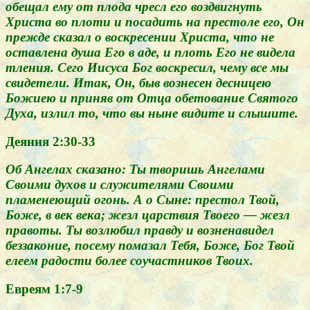
обещал ему от плода чресл его воздвигнуть
Христа во плоти и посадить на престоле его, Он
прежде сказал о воскресении Христа, что не
оставлена душа Его в аде, и плоть Его не видела
тления. Сего Иисуса Бог воскресил, чему все мы
свидетели. Итак, Он, быв вознесен десницею
Божиею и приняв от Отца обетование Святого
Духа, излил то, что вы ныне видите и слышите.
Деяния 2:30-33
Об Ангелах сказано: Ты творишь Ангелами
Своими духов и служителями Своими
пламенеющий огонь. А о Сыне: престол Твой,
Боже, в век века; жезл царствия Твоего — жезл
правоты. Ты возлюбил правду и возненавидел
беззаконие, посему помазал Тебя, Боже, Бог Твой
елеем радости более соучастников Твоих.
Евреям 1:7-9