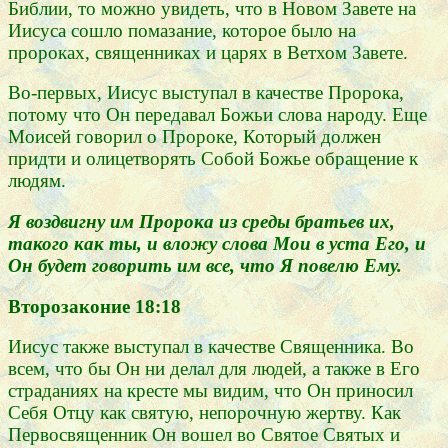
Библии, то можно увидеть, что в Новом Завете на
Иисуса сошло помазание, которое было на
пророках, священниках и царях в Ветхом Завете.
Во-первых, Иисус выступал в качестве Пророка,
потому что Он передавал Божьи слова народу. Еще
Моисей говорил о Пророке, Который должен
придти и олицетворять Собой Божье обращение к
людям.
Я воздвигну им Пророка из среды братьев их,
такого как ты, и вложу слова Мои в уста Его, и
Он будет говорить им все, что Я повелю Ему.
Второзаконие 18:18
Иисус также выступал в качестве Священника. Во
всем, что бы Он ни делал для людей, а также в Его
страданиях на кресте мы видим, что Он приносил
Себя Отцу как святую, непорочную жертву. Как
Первосвященник Он вошел во Святое Святых и