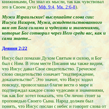
книжниками, Он знал их мысли, так как чувствовал
это в Своем духе (
Мф. 9:4,
Мк. 2:6-8
).
Мужи Израильские! выслушайте слова сии:
Иисуса Назарея, Мужа, асвидетельствованного
вам от Бога силами и чудесами и знамениями,
которые Бог сотворил через Него среди вас, как и
сами знаете...
Деяния 2:22
Иисус был помазан Духом Святым и силою, и Бог
был с Ним. В этом месте Писания мы также видим,
что Иисус давал Свое свидетельство. Греческое
слово свидетельство означает “подтверждение,
доказательство”. Это значит, что Иисус ходил
повсюду, провозглашал благие вести о мире и
подтверждал каждое слово чудесами и знамениями,
так как Бог хотел показать, что Он лично стоит за
проповедью Своего Сына. Народ должен был
понять, что Иисус послан с небес и говорит слова от