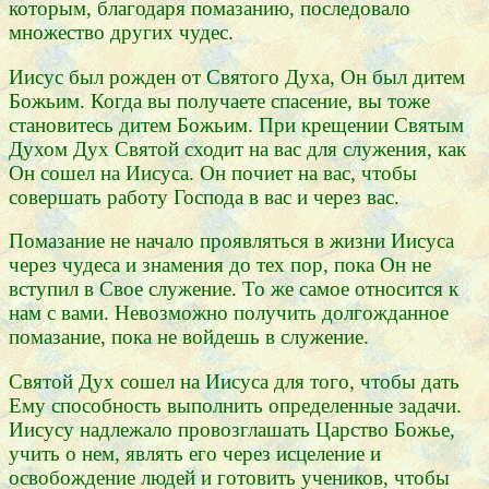
которым, благодаря помазанию, последовало
множество других чудес.
Иисус был рожден от Святого Духа, Он был дитем
Божьим. Когда вы получаете спасение, вы тоже
становитесь дитем Божьим. При крещении Святым
Духом Дух Святой сходит на вас для служения, как
Он сошел на Иисуса. Он почиет на вас, чтобы
совершать работу Господа в вас и через вас.
Помазание не начало проявляться в жизни Иисуса
через чудеса и знамения до тех пор, пока Он не
вступил в Свое служение. То же самое относится к
нам с вами. Невозможно получить долгожданное
помазание, пока не войдешь в служение.
Святой Дух сошел на Иисуса для того, чтобы дать
Ему способность выполнить определенные задачи.
Иисусу надлежало провозглашать Царство Божье,
учить о нем, являть его через исцеление и
освобождение людей и готовить учеников, чтобы