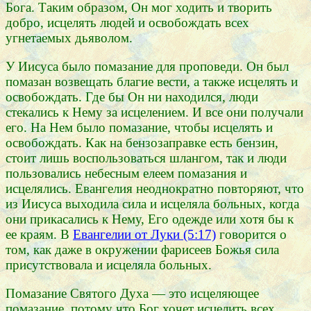
Бога. Таким образом, Он мог ходить и творить
добро, исцелять людей и освобождать всех
угнетаемых дьяволом.
У Иисуса было помазание для проповеди. Он был
помазан возвещать благие вести, а также исцелять и
освобождать. Где бы Он ни находился, люди
стекались к Нему за исцелением. И все они получали
его. На Нем было помазание, чтобы исцелять и
освобождать. Как на бензозаправке есть бензин,
стоит лишь воспользоваться шлангом, так и люди
пользовались небесным елеем помазания и
исцелялись. Евангелия неоднократно повторяют, что
из Иисуса выходила сила и исцеляла больных, когда
они прикасались к Нему, Его одежде или хотя бы к
ее краям. В
Евангелии от Луки (5:17)
говорится о
том, как даже в окружении фарисеев Божья сила
присутствовала и исцеляла больных.
Помазание Святого Духа — это исцеляющее
помазание, потому что Бог хочет исцелить всех