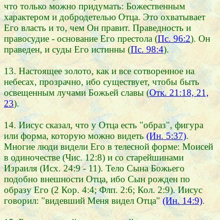
что только можно придумать: Божественным
характером и добродетелью Отца. Это охватывает
Его власть и то, чем Он правит. Праведность и
правосудие - основание Его престола (
Пс. 96:2
). Он
праведен, и суды Его истинны (
Пс. 98:4
).
13. Настоящее золото, как и все сотворенное на
небесах, прозрачно, ибо существует, чтобы быть
освещенным лучами Божьей славы (
Отк. 21:18, 21,
23
).
14. Иисус сказал, что у Отца есть "образ", фигура
или форма, которую можно видеть
(Ин. 5:37)
.
Многие люди видели Его в телесной форме: Моисей
в одиночестве (Чис. 12:8) и со старейшинами
Израиля (Исх. 24:9 - 11). Тело Сына Божьего
подобно внешности Отца, ибо Сын рожден по
образу Его (2 Кор. 4:4; Флп. 2:6; Кол. 2:9). Иисус
говорил: "видевший Меня видел Отца"
(Ин. 14:9)
.