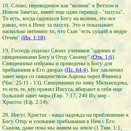
18. Слово, переводимое как "колени" в Ветхом и
Новом Заветах, имеет еще один перевод - "пазуха".
То есть, когда садишься Богу на колени, это все
равно, что к Нему за пазуху. Это и показывает
насколько интимно то, что Сын "есть сущий в недре
Отчем"
(Ин. 1:18)
.
19. Господь соделал Своих учеников "царями и
священниками Богу и Отцу Своему" (
Отк. 1:6
).
Священники избраны и приведены к Богу для
пребывания в Его дворах (
Пс. 64:4
). Бог заключил
завет мира со священством Аарона через Финееса
(Чис. 25:11 - 13). Священники по чину Мелхиседека,
то есть те, кто принял Иисуса, вбирают в себя еще
больший завет мира (Евр. 7:17, 240 Их мир -
Христос (Еф. 2:14).
20. Иисус Христос - наша надежда на приближение к
Богу Отцу и упование пребывания в Нем с Его
Сыном, даже пока мы живем на земле (1 Тим. 1:1;