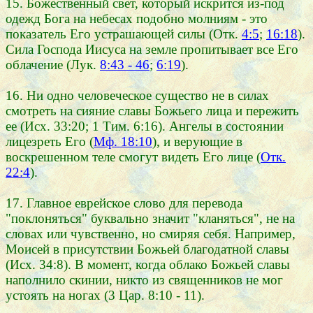
15. Божественный свет, который искрится из-под
одежд Бога на небесах подобно молниям - это
показатель Его устрашающей силы (Отк.
4:5
;
16:18
).
Сила Господа Иисуса на земле пропитывает все Его
облачение (Лук.
8:43 - 46
;
6:19
).
16. Ни одно человеческое существо не в силах
смотреть на сияние славы Божьего лица и пережить
ее (Исх. 33:20; 1 Тим. 6:16). Ангелы в состоянии
лицезреть Его (
Мф. 18:10
), и верующие в
воскрешенном теле смогут видеть Его лице (
Отк.
22:4
).
17. Главное еврейское слово для перевода
"поклоняться" буквально значит "кланяться", не на
словах или чувственно, но смиряя себя. Например,
Моисей в присутствии Божьей благодатной славы
(Исх. 34:8). В момент, когда облако Божьей славы
наполнило скинии, никто из священников не мог
устоять на ногах (3 Цар. 8:10 - 11).