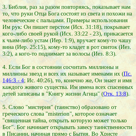
3. Библия, раз за разом повторяясь, показывает нам
то, что руки Отца Бога состоят из света и похожи на
человеческие с пальцами. Примеры использования
Им рук: Он пишет перстом (Исх. 31:18), покрывает
кого-либо своей рукой (Исх. 33:22 - 23), прикасается
к чьим-либо устам (Иер. 1:9), вручает кому-то чашу
вина (Иер. 25:15), кому-то кладет в рот свиток (Иез.
3:2), а кого-то поднимает за волосы (Иез. 8:3).
4. Если Бог в состоянии сосчитать миллионы и
миллионы звезд и всех их называет именами их (
Пс.
146:3 - 4
; Ис. 40:26), то, конечно же, Он знает и имя
каждого живого существа. Им имена всех спасенных
детей записаны в "Книгу жизни Агнца" (
Отк. 13:8
).
5. Слово "мистерия" (таинство) образовано от
греческого слова "misterion", которое означает
"священная тайна, открыть которую может только
Бог". Бог начинает открывать завесу таинственности
в Писании, начиная прямо с Бытия. Во Христе