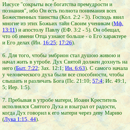
Иисусе "сокрыты все богатства премудрости и
познания", ибо Он есть полнота понимания всех
Божественных таинства (Кол. 2:2 - 3). Господь явил
многие из этих Божьих тайн Своим ученикам (
Мф.
13:11
) и апостолу Павлу (ЕФ. 3:2 - 5). Он обещал,
что об имени Отца узнают больше - о Его характере
и Его делах (Ин.
16:25
;
17:26
).
6. Для того, чтобы эмбрион стал душою живою и
начал жить в утробе. Дух Святой должен дохнуть на
него (
Быт. 7:22
; Зах. 12:1;
Ин. 6:63
). С самого начала
у человеческого духа были все способности, чтобы
слышать и различать Бога (Пс. 21:10;
57:4
; Ис. 49:1,
5; Иер. 1:5).
7. Пребывая в утробе матери, Иоанн Креститель
исполнялся Святого Духа и взыграл от радости,
когда Дух говорил к его матери через деву Марию
(
Лука 1:15, 44
).