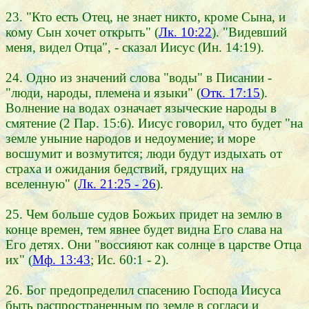
23. "Кто есть Отец, не знает никто, кроме Сына, и
кому Сын хочет открыть" (
Лк. 10:22
). "Видевший
меня, видел Отца", - сказал Иисус (Ин. 14:19).
24. Одно из значений слова "воды" в Писании -
"люди, народы, племена и языки" (
Отк. 17:15
).
Волнение на водах означает языческие народы в
смятение (2 Пар. 15:6). Иисус говорил, что будет "на
земле уныние народов и недоумение; и море
восшумит и возмутится; люди будут издыхать от
страха и ожидания бедствий, грядущих на
вселенную" (
Лк. 21:25 - 26
).
25. Чем больше судов Божьих придет на землю в
конце времен, тем явнее будет видна Его слава на
Его детях. Они "воссияют как солнце в царстве Отца
их" (
Мф. 13:43
; Ис. 60:1 - 2).
26. Бог предопределил спасению Господа Иисуса
быть распространенным по земле в согласи и