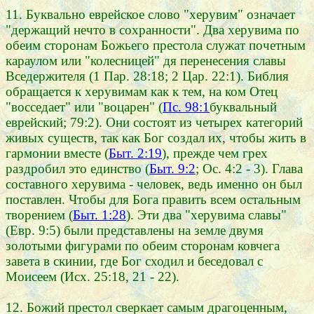
11. Буквально еврейское слово "херувим" означает
"держащий нечто в сохранности". Два херувима по
обеим сторонам Божьего престола служат почетным
караулом или "колесницей" дя перенесения славы
Вседержителя (1 Пар. 28:18; 2 Цар. 22:1). Библия
обращается к херувимам как к тем, на ком Отец
"восседает" или "воцарен" (
Пс. 98:1
буквальный
еврейский; 79:2). Они состоят из четырех категорий
живых существ, так как Бог создал их, чтобы жить в
гармонии вместе (
Быт. 2:19
), прежде чем грех
раздробил это единство (
Быт. 9:2
; Ос. 4:2 - 3). Глава
составного херувима - человек, ведь именно он был
поставлен. Чтобы для Бога править всем остальным
творением (
Быт. 1:28
). Эти два "херувима славы"
(Евр. 9:5) были представлены на земле двумя
золотыми фигурами по обеим сторонам ковчега
завета в скинии, где Бог сходил и беседовал с
Моисеем (Исх. 25:18, 21 - 22).
12. Божий престол сверкает самым драгоценным,