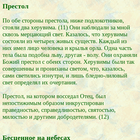
Престол
По обе стороны престола, ниже подлокотников,
стояли два херувима. (11) Они наблюдали за мной
сквозь мерцающий свет. Казалось, что херувимы
состояли из четырех живых существ. Каждый из
них имел лицо человека и крылья орла. Одна часть
тела была подобна льву, другая - волу. Они охраняли
Божий престол с обеих сторон. Херувимы были так
совершенны и пронизаны светом, что, казалось,
сами светились изнутри, и лишь бледно-лиловый
свет определял их очертания.
Престол, на котором восседал Отец, был
непостижимым образом инкрустирован
праведностью, справедливостью, святостью,
милостью и другими добродетелями. (12)
Бесценное на небесах