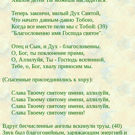
Теперь закончи, милый Дух Святой,
Что начато давным-давно Тобою,
Когда все вместе пели мы с Тобой: (39)
"Благословенно имя Господа святое".
Отец и Сын, и Дух - благословенны.
О, Бог, ты поклонение прими,
О, Аллилуйя, Ты - Господь вселенной,
Тебе, о, Бог, хвалу приносим мы.
(Спасенные присоединились к хору):
Слава Твоему святому имени, аллилуйя,
Слава Твоему святому имени, аллилуйя,
Слава Твоему святому имени, аллилуйя,
Слава Твоему святому имени!
Вдруг бесчисленные ангелы вскинули труы. (40)
Звук был благоговейным, заряжающим энергией и