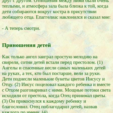
друг с другом. Отношения между ними были очень
теплыми, и атмосфера зала была близка к той, когда
дети собираются вокруг костра в присутствии
любящего отца. Епаггелиас наклонился и сказал мне:
- А теперь смотри.
Приношения детей
Как только ангел заиграл простую мелодию на
свирели, сотни детей встали перед престолом. (1)
Ангелы и спасенные несли самых маленьких детей
на руках, а тех, кто был постарше, вели за руки.
Дети поднесли маленькие букеты цветов Иисусу и
Отцу. (2) Иисус поцеловал каждого ребенка и вместе
с Отцом разговаривал с ними. Мощные потоки света
исходили от престола, когда Отец принимал цветы.
(3) Он прикоснулся к каждому ребенку и
благословил. Отец поблагодарил детей, назвав
каждого по имени. (4)