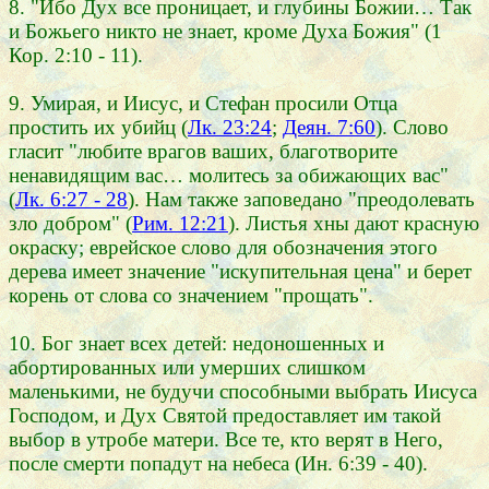
8. "Ибо Дух все проницает, и глубины Божии… Так
и Божьего никто не знает, кроме Духа Божия" (1
Кор. 2:10 - 11).
9. Умирая, и Иисус, и Стефан просили Отца
простить их убийц (
Лк. 23:24
;
Деян. 7:60
). Слово
гласит "любите врагов ваших, благотворите
ненавидящим вас… молитесь за обижающих вас"
(
Лк. 6:27 - 28
). Нам также заповедано "преодолевать
зло добром" (
Рим. 12:21
). Листья хны дают красную
окраску; еврейское слово для обозначения этого
дерева имеет значение "искупительная цена" и берет
корень от слова со значением "прощать".
10. Бог знает всех детей: недоношенных и
абортированных или умерших слишком
маленькими, не будучи способными выбрать Иисуса
Господом, и Дух Святой предоставляет им такой
выбор в утробе матери. Все те, кто верят в Него,
после смерти попадут на небеса (Ин. 6:39 - 40).