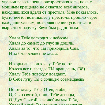
увеличивалась, пение распространялось, пока с
мощным крещендо не охватило всех ангелов,
находившихся вдали от престола. Мне показалось,
будто нечто, возникшее у престола, прошло через
находящихся там, позволяя пению усилиться и
вырваться наружу. Звук был радостным:
Хвала Тебе восходит к небесам.
Хвала до самых до глубин дошла,
Хвала за то, что Ты приходишь Сам,
И за благословение хвала.
И хоры ангелов хвалу Тебе поют,
Колеса все и звезды ТЫ вращаешь, (38)
Хвалу Тебе повсюду воздают,
В Себе луну Ты с солнцем совмещаешь.
Поют хвалу Тебе, Отец, любя,
О, Сын святой, поют Тебе девицы,
О, Дух Святой, как любим мы Тебя,
Хвалой детей Ты можешь насладиться.