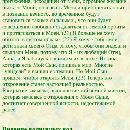
притяжения, исходящей от Меня, огромное желание
быть со Мной, познавать Меня и приобретать опыт
в познании вечного, во временном будут
становиться такими сильными., что они будут
совершенно свободно отдаляться от земной орбиты
и притягиваться к Моей. (21) Я больше не хочу
обитать в густом облаке. (22) Я хочу, чтобы мои
дети знали своего Отца. Я хочу, чтобы они видели и
слышали Меня, потому что Я - их любящий Отец,
Анна, и Я забочусь о каждом их вздохе. Истина,
которая есть Мой Сын, пришла в мир. Многие
"увидели" и вышли из темниц. Но Мой Сын
пришел, чтобы открыть Меня. (23) Теперь это
откровение станет настоящей реальностью.
Раскрытие замысла, выполнение той земной миссии,
которая началась с откровения о Моем Сыне,
достигнет совершенной ясности, недостижимой
ранее.
Видение волнуемых вод