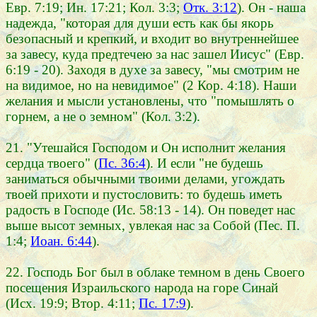
Евр. 7:19; Ин. 17:21; Кол. 3:3;
Отк. 3:12
). Он - наша
надежда, "которая для души есть как бы якорь
безопасный и крепкий, и входит во внутреннейшее
за завесу, куда предтечею за нас зашел Иисус" (Евр.
6:19 - 20). Заходя в духе за завесу, "мы смотрим не
на видимое, но на невидимое" (2 Кор. 4:18). Наши
желания и мысли установлены, что "помышлять о
горнем, а не о земном" (Кол. 3:2).
21. "Утешайся Господом и Он исполнит желания
сердца твоего" (
Пс. 36:4
). И если "не будешь
заниматься обычными твоими делами, угождать
твоей прихоти и пустословить: то будешь иметь
радость в Господе (Ис. 58:13 - 14). Он поведет нас
выше высот земных, увлекая нас за Собой (Пес. П.
1:4;
Иоан. 6:44
).
22. Господь Бог был в облаке темном в день Своего
посещения Израильского народа на горе Синай
(Исх. 19:9; Втор. 4:11;
Пс. 17:9
).