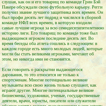
слушая, как он и его товарищ по команде Грин Бэй
Пакере обсуждали свою футбольную карьеру. Регги
получил звание лучшего защитника всех времен. Он
был профи десять лет подряд и числился в сборной
команде НФЛ всех времен, в которую входили
самые лучшие игроки за всю семидесятипятилетнюю
историю лиги. Его товарищ по команде тоже был
выдающимся игроком последние десять лет. Во
время беседы оба атлета сошлись в следующем: в
каждом городе есть много молодых людей, которые
могли бы стать великими игроками, мечтают об
этом, но никогда ими не становятся.
Если говорить о раскрытии выдающегося
дарования, то это относится не только к
спортсменам. Многие потенциально великие
музыканты всю свою жизнь только слушают, как
играют другие. Многие потенциальные великие
бизнесмены, художники, ученые, государственные
деятели, врачи, юристы, писатели или служители
обычно заняты делами, вызывающими у них зевоту,