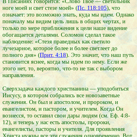
В Писаниях говорится: «Слово Твое — светильник
ноге моей и свет стезе моей» (
Пс. 118:105
), что
означает: это возможно знать, куда мы идем. Однако
поначалу мы видим цель лишь в общих чертах, и
только по мере приближения к цели наше видение
обогащается деталями. Соломон сделал такое
наблюдение: «Стезя праведных как светило
лучезарное, которое более и более светлеет до
полного дня» (
Прит. 4:18
). Это значит, что наш путь
становится яснее, когда мы идем по нему. Если же
этого нет, то, вероятно, что-то не так с выбором
направления.
Сверхзадача каждого христианина — уподобиться
Иисусу, в котором собрались все новозаветные
служения. Он был и апостолом, и пророком, и
евангелистом, и пастором, и учителем. Когда Он
вознесся, то оставил свои дары людям (см. Еф. 4:8-
12), и теперь у нас есть апостолы, пророки,
евангелисты, пасторы и учителя. Для проявления
Христа нужны все эти служения одновременно. Вот