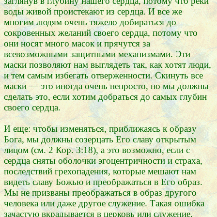
заглянув в глубину нашего сердца, потому что реки
воды живой проистекают из сердца. И все же
многим людям очень тяжело добираться до
сокровенных желаний своего сердца, потому что
они носят много масок и прячутся за
всевозможными защитными механизмами. Эти
маски позволяют нам выглядеть так, как хотят люди,
и тем самым избегать отверженности. Скинуть все
маски — это иногда очень непросто, но мы должны
сделать это, если хотим добраться до самых глубин
своего сердца.
И еще: чтобы изменяться, приближаясь к образу
Бога, мы должны созерцать Его славу открытым
лицом (см. 2 Кор. 3:18), а это возможно, если с
сердца сняты оболочки эгоцентричности и страха,
последствий грехопадения, которые мешают нам
видеть славу Божью и преображаться в Его образ.
Мы не призваны преображаться в образ другого
человека или даже другое служение. Такая ошибка
зачастую вкрадывается в церковь или служение,