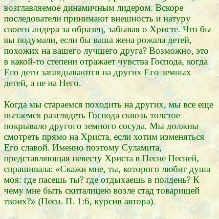
возглавляемое динамичным лидером. Вскоре
последователи принимают внешность и натуру
своего лидера за образец, забывая о Христе. Что бы
вы подумали, если бы ваша жена рожала детей,
похожих на вашего лучшего друга? Возможно, это
в какой-то степени отражает чувства Господа, когда
Его дети заглядываются на других Его земных
детей, а не на Него.
Когда мы стараемся походить на других, мы все еще
пытаемся разглядеть Господа сквозь толстое
покрывало другого земного сосуда. Мы должны
смотреть прямо на Христа, если хотим изменяться
Его славой. Именно поэтому Суламита,
представляющая невесту Христа в Песне Песней,
спрашивала: «Скажи мне, ты, которого любит душа
моя: где пасешь ты? где отдыхаешь в полдень? К
чему мне быть скиталицею возле стад товарищей
твоих?» (Песн. П. 1:6, курсив автора).