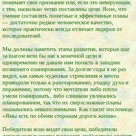
понимает свое призвание или, если это неверующие,
с тем, насколько четко поставлены цели. Ясно, что
умение составлять понятные и эффективные планы
— достаточно редкое человеческое качество,
которое практически всегда отличает лидеров от
последователей.
Мы должны наметить этапы развития, которые шаг
за шагом вели бы нас к конечной цели и
одновременно не давали нам попасть в западню
излишнего планирования. За долгие годы я не раз
видел, как самые чудесные стремления и мечты
приводили только к разочарованию, упадку духа и
поражению, потому что мечтатели либо плохо
умели планировать, либо слишком увлекались
планированием, так что их сверхсложные планы
оказывались невыполнимыми. Как гласит пословица:
«Ямы есть по обеим сторонам дороги жизни».
Победители ясно видят свои цели, победители
держат цели в центре внимания, победителю хватает