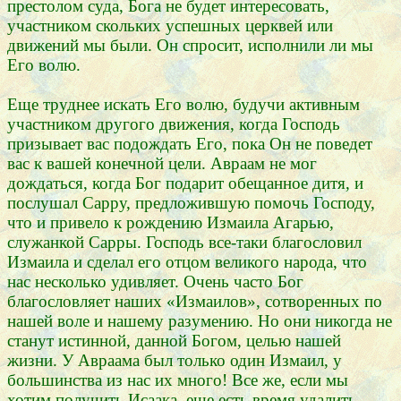
престолом суда, Бога не будет интересовать,
участником скольких успешных церквей или
движений мы были. Он спросит, исполнили ли мы
Его волю.
Еще труднее искать Его волю, будучи активным
участником другого движения, когда Господь
призывает вас подождать Его, пока Он не поведет
вас к вашей конечной цели. Авраам не мог
дождаться, когда Бог подарит обещанное дитя, и
послушал Сарру, предложившую помочь Господу,
что и привело к рождению Измаила Агарью,
служанкой Сарры. Господь все-таки благословил
Измаила и сделал его отцом великого народа, что
нас несколько удивляет. Очень часто Бог
благословляет наших «Измаилов», сотворенных по
нашей воле и нашему разумению. Но они никогда не
станут истинной, данной Богом, целью нашей
жизни. У Авраама был только один Измаил, у
большинства из нас их много! Все же, если мы
хотим получить Исаака, еще есть время удалить