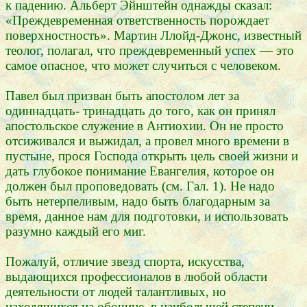
к падению. Альберт Эйнштейн однажды сказал:
«Преждевременная ответственность порождает
поверхностность». Мартин Ллойд-Джонс, известный
теолог, полагал, что преждевременный успех — это
самое опасное, что может случиться с человеком.
Павел был призван быть апостолом лет за
одиннадцать- тринадцать до того, как он принял
апостольское служение в Антиохии. Он не просто
отсиживался и выжидал, а провел много времени в
пустыне, прося Господа открыть цель своей жизни и
дать глубокое понимание Евангелия, которое он
должен был проповедовать (см. Гал. 1). Не надо
быть нетерпеливым, надо быть благодарным за
время, данное нам для подготовки, и использовать
разумно каждый его миг.
Пожалуй, отличие звезд спорта, искусства,
выдающихся профессионалов в любой области
деятельности от людей талантливых, но
находящихся на обочине, в наибольшей степени