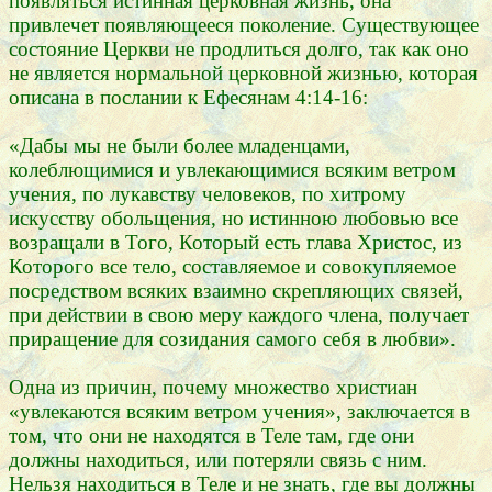
появляться истинная церковная жизнь, она
привлечет появляющееся поколение. Существующее
состояние Церкви не продлиться долго, так как оно
не является нормальной церковной жизнью, которая
описана в послании к Ефесянам 4:14-16:
«Дабы мы не были более младенцами,
колеблющимися и увлекающимися всяким ветром
учения, по лукавству человеков, по хитрому
искусству обольщения, но истинною любовью все
возращали в Того, Который есть глава Христос, из
Которого все тело, составляемое и совокупляемое
посредством всяких взаимно скрепляющих связей,
при действии в свою меру каждого члена, получает
приращение для созидания самого себя в любви».
Одна из причин, почему множество христиан
«увлекаются всяким ветром учения», заключается в
том, что они не находятся в Теле там, где они
должны находиться, или потеряли связь с ним.
Нельзя находиться в Теле и не знать, где вы должны