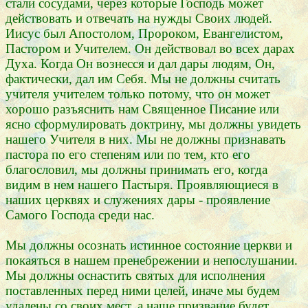
стали сосудами, через которые Господь может
действовать и отвечать на нужды Своих людей.
Иисус был Апостолом, Пророком, Евангелистом,
Пастором и Учителем. Он действовал во всех дарах
Духа. Когда Он вознесся и дал дары людям, Он,
фактически, дал им Себя. Мы не должны считать
учителя учителем только потому, что он может
хорошо разъяснить нам Священное Писание или
ясно сформулировать доктрину, мы должны увидеть
нашего Учителя в них. Мы не должны признавать
пастора по его степеням или по тем, кто его
благословил, мы должны принимать его, когда
видим в нем нашего Пастыря. Проявляющиеся в
наших церквях и служениях дары - проявление
Самого Господа среди нас.
Мы должны осознать истинное состояние церкви и
покаяться в нашем пренебрежении и непослушании.
Мы должны оснастить святых для исполнения
поставленных перед ними целей, иначе мы будем
удалены со своих мест, а наше призвание будет