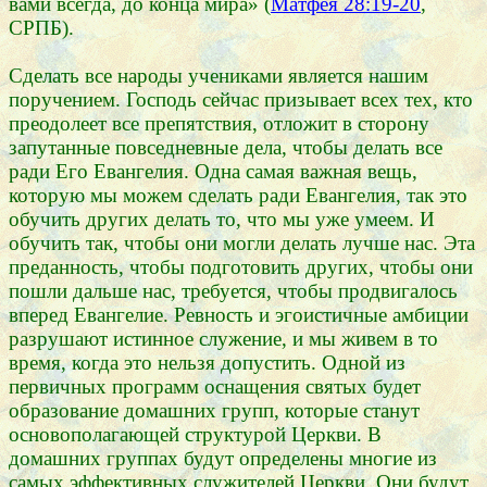
вами всегда, до конца мира» (
Матфея 28:19-20
,
СРПБ).
Сделать все народы учениками является нашим
поручением. Господь сейчас призывает всех тех, кто
преодолеет все препятствия, отложит в сторону
запутанные повседневные дела, чтобы делать все
ради Его Евангелия. Одна самая важная вещь,
которую мы можем сделать ради Евангелия, так это
обучить других делать то, что мы уже умеем. И
обучить так, чтобы они могли делать лучше нас. Эта
преданность, чтобы подготовить других, чтобы они
пошли дальше нас, требуется, чтобы продвигалось
вперед Евангелие. Ревность и эгоистичные амбиции
разрушают истинное служение, и мы живем в то
время, когда это нельзя допустить. Одной из
первичных программ оснащения святых будет
образование домашних групп, которые станут
основополагающей структурой Церкви. В
домашних группах будут определены многие из
самых эффективных служителей Церкви. Они будут