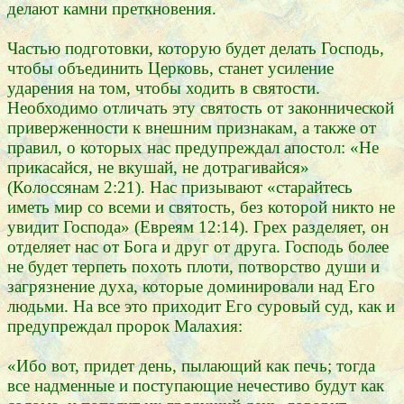
делают камни преткновения.
Частью подготовки, которую будет делать Господь,
чтобы объединить Церковь, станет усиление
ударения на том, чтобы ходить в святости.
Необходимо отличать эту святость от законнической
приверженности к внешним признакам, а также от
правил, о которых нас предупреждал апостол: «Не
прикасайся, не вкушай, не дотрагивайся»
(Колоссянам 2:21). Нас призывают «старайтесь
иметь мир со всеми и святость, без которой никто не
увидит Господа» (Евреям 12:14). Грех разделяет, он
отделяет нас от Бога и друг от друга. Господь более
не будет терпеть похоть плоти, потворство души и
загрязнение духа, которые доминировали над Его
людьми. На все это приходит Его суровый суд, как и
предупреждал пророк Малахия:
«Ибо вот, придет день, пылающий как печь; тогда
все надменные и поступающие нечестиво будут как