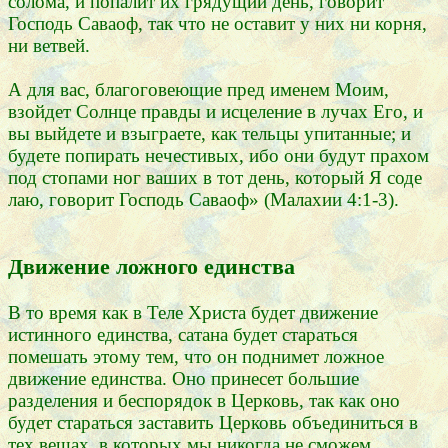
солома, и попалит их грядущий день, говорит
Господь Саваоф, так что не оставит у них ни корня,
ни ветвей.
А для вас, благоговеющие пред именем Моим,
взойдет Солнце правды и исцеление в лучах Его, и
вы выйдете и взыграете, как тельцы упитанные; и
будете попирать нечестивых, ибо они будут прахом
под стопами ног ваших в тот день, который Я соде
лаю, говорит Господь Саваоф» (Малахии 4:1-3).
Движение ложного единства
В то время как в Теле Христа будет движение
истинного единства, сатана будет стараться
помешать этому тем, что он поднимет ложное
движение единства. Оно принесет большие
разделения и беспорядок в Церковь, так как оно
будет стараться заставить Церковь объединиться в
тех вещах, в которых мы никогда не сможем