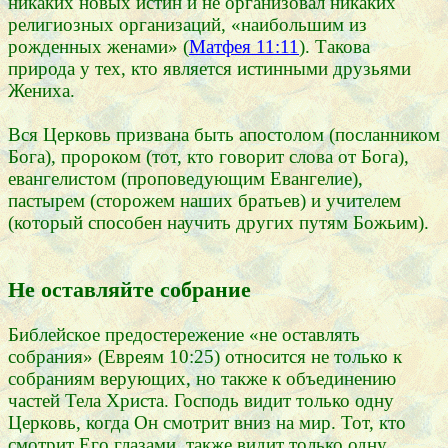
никаких новых истин и не организовал никаких
религиозных организаций, «наибольшим из
рожденных женами» (
Матфея 11:11
). Такова
природа у тех, кто является истинными друзьями
Жениха.
Вся Церковь призвана быть апостолом (посланником
Бога), пророком (тот, кто говорит слова от Бога),
евангелистом (проповедующим Евангелие),
пастырем (сторожем наших братьев) и учителем
(который способен научить других путям Божьим).
Не оставляйте собрание
Библейское предостережение «не оставлять
собрания» (Евреям 10:25) относится не только к
собраниям верующих, но также к объединению
частей Тела Христа. Господь видит только одну
Церковь, когда Он смотрит вниз на мир. Тот, кто
смотрит Его глазами, также видит только одну