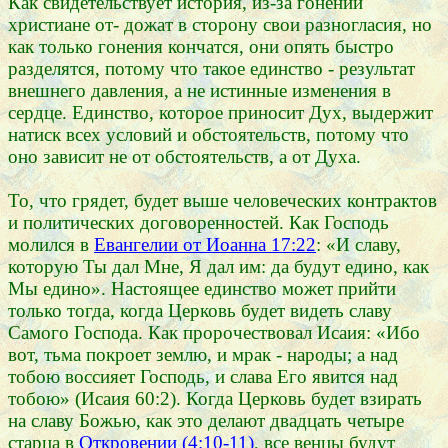
Как свидетельствует история, из-за гонений
христиане от- дожат в сторону свои разногласия, но
как только гонения кончатся, они опять быстро
разделятся, потому что такое единство - результат
внешнего давления, а не истинные изменения в
сердце. Единство, которое приносит Дух, выдержит
натиск всех условий и обстоятельств, потому что
оно зависит не от обстоятельств, а от Духа.
То, что грядет, будет выше человеческих контрактов
и политических договоренностей. Как Господь
молился в
Евангелии от Иоанна 17:22
: «И славу,
которую Ты дал Мне, Я дал им: да будут едино, как
Мы едино». Настоящее единство может прийти
только тогда, когда Церковь будет видеть славу
Самого Господа. Как пророчествовал Исаия: «Ибо
вот, тьма покроет землю, и мрак - народы; а над
тобою воссияет Господь, и слава Его явится над
тобою» (Исаия 60:2). Когда Церковь будет взирать
на славу Божью, как это делают двадцать четыре
старца в
Откровении (4:10-11)
, все венцы будут