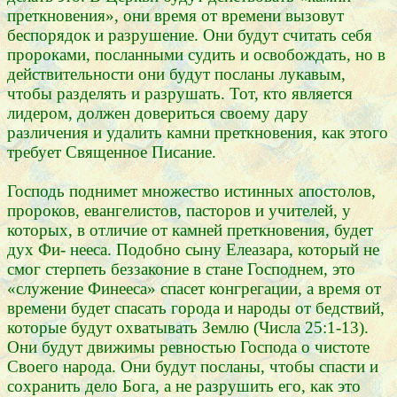
преткновения», они время от времени вызовут
беспорядок и разрушение. Они будут считать себя
пророками, посланными судить и освобождать, но в
действительности они будут посланы лукавым,
чтобы разделять и разрушать. Тот, кто является
лидером, должен довериться своему дару
различения и удалить камни преткновения, как этого
требует Священное Писание.
Господь поднимет множество истинных апостолов,
пророков, евангелистов, пасторов и учителей, у
которых, в отличие от камней преткновения, будет
дух Фи- нееса. Подобно сыну Елеазара, который не
смог стерпеть беззаконие в стане Господнем, это
«служение Финееса» спасет конгрегации, а время от
времени будет спасать города и народы от бедствий,
которые будут охватывать Землю (Числа 25:1-13).
Они будут движимы ревностью Господа о чистоте
Своего народа. Они будут посланы, чтобы спасти и
сохранить дело Бога, а не разрушить его, как это