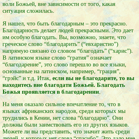
воли Божьей, вне зависимости от того, какая
ситуация сложилась.
Я нашел, что быть благодарным – это прекрасно.
Благодарность делает людей прекрасными. Это дает
им особую благодать. Вы, возможно, знаете, что
греческое слово “благодарить” (“евхаристио”)
напрямую связано со словом “благодать” (“харис”).
В латинском языке слово “гратия” означает
“благодарение”, это слово перешло во все языки,
основанные на латинском, например, “грация”,
“грэйс” и т.д. Итак,
если вы не благодарите, то вы
находитесь вне благодати Божьей. Благодать
Божья проявляется в благодарении
.
На меня оказало сильное впечатление то, что в
языках африканских народов, среди которых мы
трудились в Кении, нет слова “благодарю”. Они
должны были заимствовать его из других языков.
Можете ли вы представить, что значит жить среди
людей, у которых нет слова “спасибо”. Это дало мне