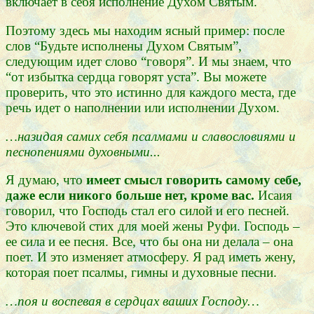
включает в себя исполнение Духом Святым.
Поэтому здесь мы находим ясный пример: после
слов “Будьте исполнены Духом Святым”,
следующим идет слово “говоря”. И мы знаем, что
“от избытка сердца говорят уста”. Вы можете
проверить, что это истинно для каждого места, где
речь идет о наполнении или исполнении Духом.
…назидая самих себя псалмами и славословиями и
песнопениями духовными...
Я думаю, что
имеет смысл говорить самому себе,
даже если никого больше нет, кроме вас.
Исаия
говорил, что Господь стал его силой и его песней.
Это ключевой стих для моей жены Руфи. Господь –
ее сила и ее песня. Все, что бы она ни делала – она
поет. И это изменяет атмосферу. Я рад иметь жену,
которая поет псалмы, гимны и духовные песни.
…поя и воспевая в сердцах ваших Господу…