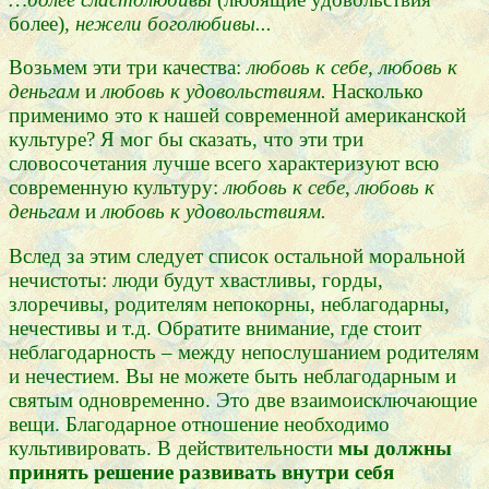
более)
, нежели боголюбивы...
Возьмем эти три качества:
любовь к себе, любовь к
деньгам
и
любовь к удовольствиям.
Насколько
применимо это к нашей современной американской
культуре? Я мог бы сказать, что эти три
словосочетания лучше всего характеризуют всю
современную культуру:
любовь к себе
,
любовь к
деньгам
и
любовь к удовольствиям.
Вслед за этим следует список остальной моральной
нечистоты: люди будут хвастливы, горды,
злоречивы, родителям непокорны, неблагодарны,
нечестивы и т.д. Обратите внимание, где стоит
неблагодарность – между непослушанием родителям
и нечестием. Вы не можете быть неблагодарным и
святым одновременно. Это две взаимоисключающие
вещи. Благодарное отношение необходимо
культивировать. В действительности
мы должны
принять решение развивать внутри себя