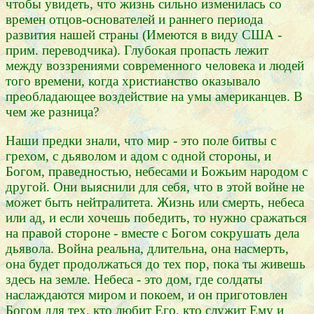
чтобы увидеть, что жизнь сильно изменилась со
времен отцов-основателей и раннего периода
развития нашей страны (Имеются в виду США -
прим. переводчика). Глубокая пропасть лежит
между воззрениями современного человека и людей
того времени, когда христианство оказывало
преобладающее воздействие на умы американцев. В
чем же разница?
Наши предки знали, что мир - это поле битвы с
грехом, с дьяволом и адом с одной стороны, и
Богом, праведностью, небесами и Божьим народом с
другой. Они выяснили для себя, что в этой войне не
может быть нейтралитета. Жизнь или смерть, небеса
или ад, и если хочешь победить, то нужно сражаться
на правой стороне - вместе с Богом сокрушать дела
дьявола. Война реальна, длительна, она насмерть,
она будет продолжаться до тех пор, пока ты живешь
здесь на земле. Небеса - это дом, где солдаты
наслаждаются миром и покоем, и он приготовлен
Богом для тех, кто любит Его, кто служит Ему и