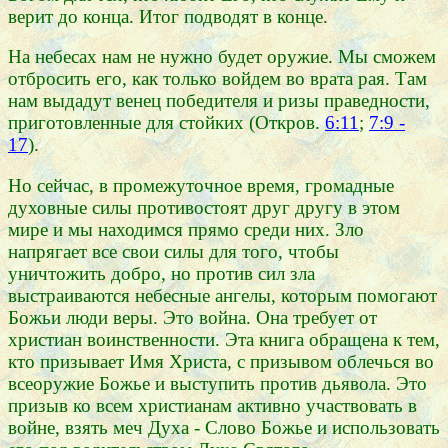
верит до конца. Итог подводят в конце.
На небесах нам не нужно будет оружие. Мы сможем
отбросить его, как только войдем во врата рая. Там
нам выдадут венец победителя и ризы праведности,
приготовленные для стойких (Откров.
6:11
;
7:9 -
17
).
Но сейчас, в промежуточное время, громадные
духовные силы противостоят друг другу в этом
мире и мы находимся прямо среди них. Зло
напрягает все свои силы для того, чтобы
уничтожить добро, но против сил зла
выстраиваются небесные ангелы, которым помогают
Божьи люди веры. Это война. Она требует от
христиан воинственности. Эта книга обращена к тем,
кто призывает Имя Христа, с призывом облечься во
всеоружие Божье и выступить против дьявола. Это
призыв ко всем христианам активно участвовать в
войне, взять меч Духа - Слово Божье и использовать