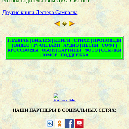
его под водительством Духа Святого.
Другие книги Лестера Самралла