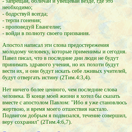
- запрещай, обличай и увещевай везде, где это
необходимо;
- бодрствуй всегда;
- терпи гонения;
- проповедуй Евангелие;
- войди в полноту своего призвания.
Апостол написал эти слова предостережения
молодому человеку, которые применимы и сегодня.
Павел писал, что в последние дни люди не будут
принимать здравого учения, но их похоти будут
вести их, и они будут искать себе лживых учителей,
будут отвергать истину (2Тим.4:3,4).
Нет ничего более ценного, чем последние слова
человека. В конце моей жизни я хотел бы сказать
вместе с апостолом Павлом: "Ибо я уже становлюсь
жертвою, и время моего отшествия настало.
Подвигом добрым я подвизался, течение совершил,
веру сохранил" (2Тим.4:6,7).