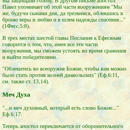
мы защищали голову. В другом письме апостол
Павел упоминает об этой части вооружениям "Мы
же, будучи сынами дня, да трезвимся, облекшись в
броню веры и любви и в шлем надежды спасения..."
(1Фесс.5:8).
В трех местах шестой главы Послания к Ефесянам
говорится о том, что, имея все эти части
вооружения, мы сможем устоять во время сражения
и выйти победителями.
"Облекитесь во всеоружие Божие, чтобы вам можно
было стать против козней диавольских" (Еф.6:11,
см. также ст. 13,14).
Меч Духа
"...и меч духовный, который есть слово Божие..."
Еф.6:17.
Теперь апостол переключается от оборонительного