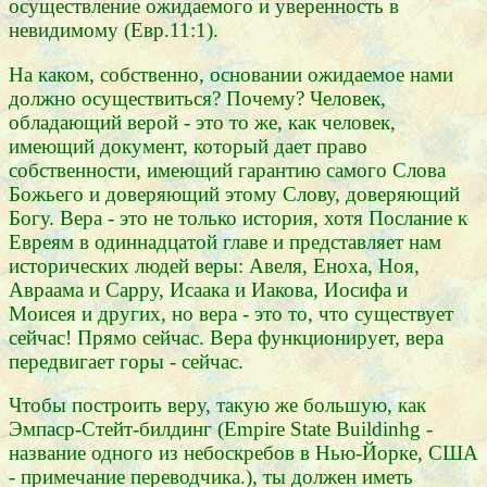
осуществление ожидаемого и уверенность в
невидимому (Евр.11:1).
На каком, собственно, основании ожидаемое нами
должно осуществиться? Почему? Человек,
обладающий верой - это то же, как человек,
имеющий документ, который дает право
собственности, имеющий гарантию самого Слова
Божьего и доверяющий этому Слову, доверяющий
Богу. Вера - это не только история, хотя Послание к
Евреям в одиннадцатой главе и представляет нам
исторических людей веры: Авеля, Еноха, Ноя,
Авраама и Сарру, Исаака и Иакова, Иосифа и
Моисея и других, но вера - это то, что существует
сейчас! Прямо сейчас. Вера функционирует, вера
передвигает горы - сейчас.
Чтобы построить веру, такую же большую, как
Эмпаср-Стейт-билдинг (Empire State Buildinhg -
название одного из небоскребов в Нью-Йорке, США
- примечание переводчика.), ты должен иметь