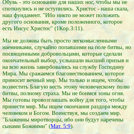
Обувь - это основание для наших ног, чтобы мы не
споткнулись и не оступились. Христос - наша скала,
наш фундамент. "Ибо никто не может положить
другого основания, кроме положенного, которое
есть Иисус Христос" (1Кор.3:11).
Мы не должны быть просто легкомысленными
наемниками, случайно попавшими на поле битвы, но
посвященными добровольцами, которые сделали
окончательный выбор, услышали высший призыв и
на всю жизнь завербовались на службу Господину
Мира. Мы сражаемся благовествованием, которое
приносит вечный мир. Мы только и ищем, чтобы
возвестить Благую весть этому человеческому полю
битвы, полному страха. Мы не боимся зоны огня.
Мы готовы провозглашать войну для того, чтобы
принести мир. Мы ищем окончания раздора между
человеком и Богом. Воинствуя, мы создаем мир.
"Блаженны миротворцы, ибо они будут наречены
сынами Божиими" (
Мат. 5:9
).