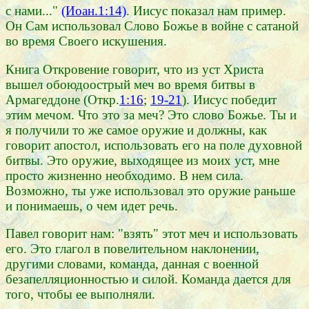
с нами..."
(Иоан.1:14)
. Иисус показал нам пример.
Он Сам использовал Слово Божье в войне с сатаной
во время Своего искушения.
Книга Откровение говорит, что из уст Христа
вышел обоюдоострый меч во время битвы в
Армагеддоне (Откр.
1:16
;
19-21
). Иисус победит
этим мечом. Что это за меч? Это слово Божье. Ты и
я получили то же самое оружие и должны, как
говорит апостол, использовать его на поле духовной
битвы. Это оружие, выходящее из моих уст, мне
просто жизненно необходимо. В нем сила.
Возможно, ты уже использовал это оружие раньше
и понимаешь, о чем идет речь.
Павел говорит нам: "взять" этот меч и использовать
его. Это глагол в повелительном наклонении,
другими словами, команда, данная с военной
безапелляционностью и силой. Команда дается для
того, чтобы ее выполняли.