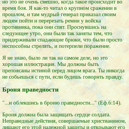
но это не очень смешно, когда такое происходит во
время боя. Я как-то читал о крупном сражении в
прошлом, и там мудрый генерал приказал своим
людям пойти и перерезать ремни у войска
противника, пока они спят. Проснувшись на
следующее утро, они были так заняты тем, что
придерживали спадающие брюки, что были просто
неспособны стрелять, и потерпели поражение.
Я не знаю, было ли так на самом деле, но это
хорошая иллюстрация. Мы должны быть
препоясаны истиной перед лицом врага. Ты никогда
не собьешься с пути, если будешь говорить правду.
Броня праведности
"...и облекшись в броню праведности..." (Еф.6:14).
Броня должна была защищать сердце солдата.
Неправедные действия, совершаемые христианином,
лишают его этой надежной защиты и открывают его