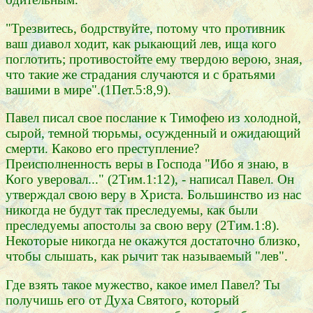
"Трезвитесь, бодрствуйте, потому что противник
ваш диавол ходит, как рыкающий лев, ища кого
поглотить; противостойте ему твердою верою, зная,
что такие же страдания случаются и с братьями
вашими в мире".(1Пет.5:8,9).
Павел писал свое послание к Тимофею из холодной,
сырой, темной тюрьмы, осужденный и ожидающий
смерти. Каково его преступление?
Преисполненность веры в Господа "Ибо я знаю, в
Кого уверовал..." (2Тим.1:12), - написал Павел. Он
утверждал свою веру в Христа. Большинство из нас
никогда не будут так преследуемы, как были
преследуемы апостолы за свою веру (2Тим.1:8).
Некоторые никогда не окажутся достаточно близко,
чтобы слышать, как рычит так называемый "лев".
Где взять такое мужество, какое имел Павел? Ты
получишь его от Духа Святого, который