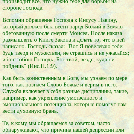
производит все, что нужно тебе для борьбы на
стороне Господа.
Вспомни обращение Господа к Иисусу Навину,
который должен был вести народ Божий в Землю
обетованную после смерти Моисея. После наказа
размышлять о Книге Закона и делать то, что в ней
написано. Господь сказал: "Вот Я повелеваю тебе:
будь тверд и мужествен, не страшись и не ужасайся;
ибо с тобою Господь, Бог твой, везде, куда ни
пойдешь" (Иис.Н.1:9).
Как быть воинственным в Боге, мы узнаем по мере
того, как познаем Слово Божье и верим в него.
Служба включает в себя разные дисциплины, такие,
например, как укрепление умственного и
эмоционального потенциала, которые помогут нам
вести духовную брань.
Те, к кому мы обращаемся за советом, часто
обнаруживают, что причина нашей депрессии или