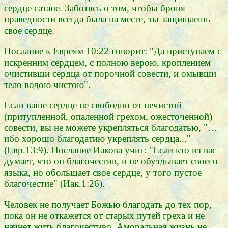
сердце сатане. Заботясь о том, чтобы броня
праведности всегда была на месте, ты защищаешь
свое сердце.
Послание к Евреям 10:22 говорит: "Да приступаем с
искренним сердцем, с полною верою, кроплением
очистивши сердца от порочной совести, и омывши
тело водою чистою".
Если ваше сердце не свободно от нечистой
(притупленной, опаленной грехом, ожесточенной)
совести, вы не можете укрепляться благодатью, "…
ибо хорошо благодатию укреплять сердца..."
(Евр.13:9). Послание Иакова учит: "Если кто из вас
думает, что он благочестив, и не обуздывает своего
языка, но обольщает свое сердце, у того пустое
благочестие" (Иак.1:26).
Человек не получает Божью благодать до тех пор,
пока он не откажется от старых путей греха и не
начнет жить благочестиво. Аморальная жизнь не