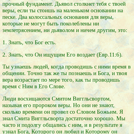
прочный фундамент. Дьявол столкнет тебя с твоей
веры, если ты стоишь на маленьком основании на
песке. Два колоссальных основания для веры,
которые не могут быть поколеблены ни
землетрясением, ни дьяволом и ничем другим, это:
1. Знать, что Бог есть.
2. Знать, что Он ищущим Его воздает (Евр.11:6).
Ты узнаешь людей, когда проводишь с ними время в
общении. Точно так же ты познаешь и Бога, и твоя
вера возрастает по мере того, как ты проводишь
время с Ним в Его Слове.
Люди восхищаются Смитом Виггльсвортом,
называя его пророком веры. Но они не знают,
сколько времени он провел со Словом Божьим. Я
знал Смита Виггльсворта достаточно хорошо. Мы
часто и подолгу общались с ним, и в результате я
узнал Бога, Которого он любил и Которому он