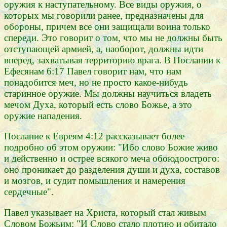
оружия к наступательному. Все виды оружия, о
которых мы говорили ранее, предназначены для
обороны, причем все они защищали воина только
спереди. Это говорит о том, что мы не должны быть
отступающей армией, а, наоборот, должны идти
вперед, захватывая территорию врага. В Послании к
Ефесянам 6:17 Павел говорит нам, что нам
понадобится меч, но не просто какое-нибудь
старинное оружие. Мы должны научиться владеть
мечом Духа, который есть слово Божье, а это
оружие нападения.
Послание к Евреям 4:12 рассказывает более
подробно об этом оружии: "Ибо слово Божие живо
и действенно и острее всякого меча обоюдоострого:
оно проникает до разделения души и духа, составов
и мозгов, и судит помышления и намерения
сердечные".
Павел указывает на Христа, который стал живым
Словом Божьим: "И Слово стало плотию и обитало