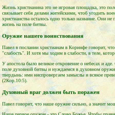
Жизнь христианина это не игровая площадка, это пол
связывает себя делами житейскими, чтоб угодить воен
христианства осталось одно только название. Они не 
жизнь на поле битвы.
Оружие нашего воинствования
Павел в послании христианам в Коринфе говорит, что
"слабость". И хотя мы ходим в слабости, в теле, кот
У апостола было великое откровение о небесах и аде.
поле духовной битвы и нуждаемся в духовном оружии
твердынь: ими ниспровергаем замыслы и всякое пре
(2Кор.10:5).
Духовный враг должен быть поражен
Павел говорит, что наше оружие сильно, а значит мо
Наше первое оружие - это Слово Божье. Чтобы прави