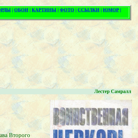
Лестер Самралл
ава Второго