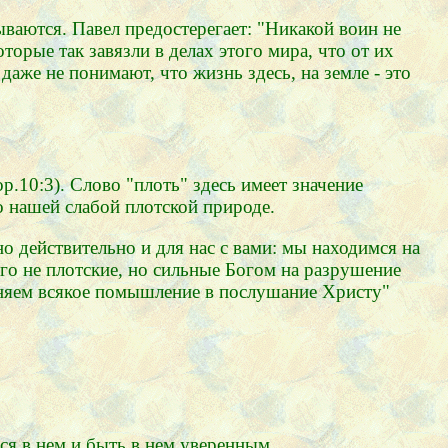
ваются. Павел предостерегает: "Никакой воин не
торые так завязли в делах этого мира, что от их
аже не понимают, что жизнь здесь, на земле - это
р.10:3). Слово "плоть" здесь имеет значение
о нашей слабой плотской природе.
но действительно и для нас с вами: мы находимся на
го не плотские, но сильные Богом на разрушение
еняем всякое помышление в послушание Христу"
я в нем и быть в нем уверенным.