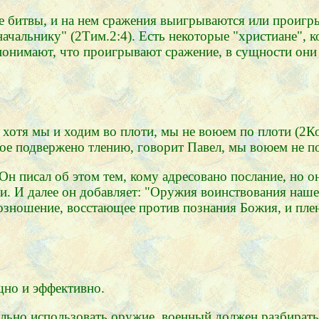
е битвы, и на нем сражения выигрываются или проигры
ачальнику" (2Тим.2:4). Есть некоторые "христиане", ко
понимают, что проигрывают сражение, в сущности они д
 хотя мы и ходим во плоти, мы не воюем по плоти (2Ко
орое подвержено тлению, говорит Павел, мы воюем не п
 Он писал об этом тем, кому адресовано послание, но о
. И далее он добавляет: "Оружия воинствования наше
возношение, восстающее против познания Божия, и пл
щно и эффективно.
льно использовать оружие, военный должен разбиратьс