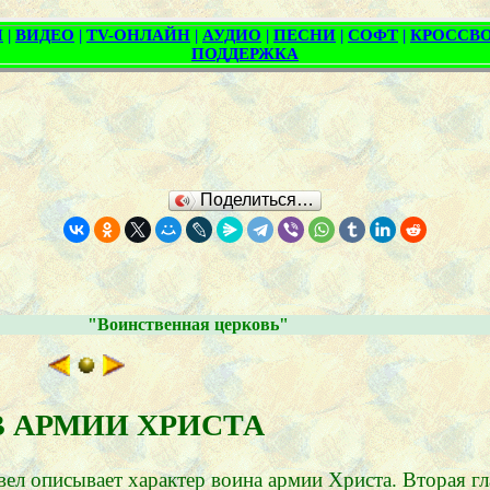
Поделиться…
"Воинственная церковь"
 В АРМИИ ХРИСТА
л описывает характер воина армии Христа. Вторая гл