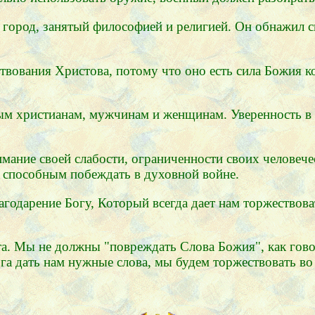
в город, занятый философией и религией. Он обнажил 
ествования Христова, потому что оно есть сила Божия
ным христианам, мужчинам и женщинам. Уверенность в 
мание своей слабости, ограниченности своих человече
его способным побеждать в духовной войне.
агодарение Богу, Который всегда дает нам торжествова
. Мы не должны "повреждать Слова Божия", как говор
га дать нам нужные слова, мы будем торжествовать во