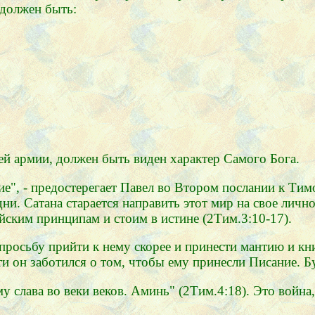
 должен быть:
ей армии, должен быть виден характер Самого Бога.
ие", - предостерегает Павел во Втором послании к Тим
ни. Сатана старается направить этот мир на свое личн
йским принципам и стоим в истине (2Тим.3:10-17).
осьбу прийти к нему скорее и принести мантию и книг
ти он заботился о том, чтобы ему принесли Писание. Б
у слава во веки веков. Аминь" (2Тим.4:18). Это война