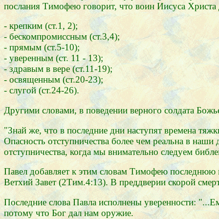
послания Тимофею говорит, что воин Иисуса Христа
- крепким (ст.1, 2);
- бескомпромиссным (ст.3,4);
- прямым (ст.5-10);
- уверенным (ст. 11 - 13);
- здравым в вере (ст.11-19);
- освященным (ст.20-23);
- слугой (ст.24-26).
Другими словами, в поведении верного солдата Божь
"Знай же, что в последние дни наступят времена тяжк
Опасность отступничества более чем реальна в наши д
отступничества, когда мы внимательно следуем библе
Павел добавляет к этим словам Тимофею последнюю пр
Ветхий Завет (2Тим.4:13). В преддверии скорой смер
Последние слова Павла исполнены уверенности: "...Ем
потому что Бог дал нам оружие.