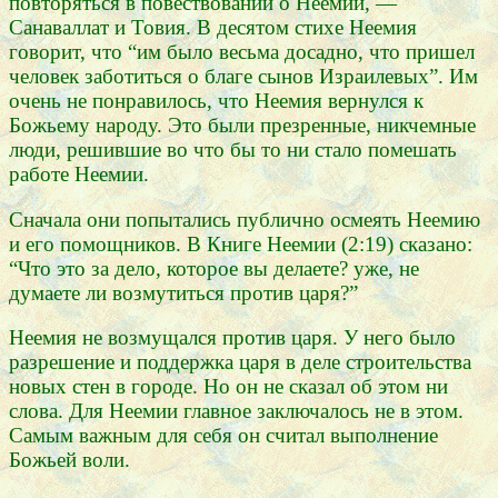
повторяться в повествовании о Неемии, —
Санаваллат и Товия. В десятом стихе Неемия
говорит, что “им было весьма досадно, что пришел
человек заботиться о благе сынов Израилевых”. Им
очень не понравилось, что Неемия вернулся к
Божьему народу. Это были презренные, никчемные
люди, решившие во что бы то ни стало помешать
работе Неемии.
Сначала они попытались публично осмеять Неемию
и его помощников. В Книге Неемии (2:19) сказано:
“Что это за дело, которое вы делаете? уже, не
думаете ли возмутиться против царя?”
Неемия не возмущался против царя. У него было
разрешение и поддержка царя в деле строительства
новых стен в городе. Но он не сказал об этом ни
слова. Для Неемии главное заключалось не в этом.
Самым важным для себя он считал выполнение
Божьей воли.