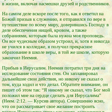
в жизни, включая насмешки друзей и родственников.
На самом деле вскоре после того, как я ответил на
Божий призыв к служению, я отправился по вере в
путешествие по всему миру, доверившись Господу в
деле обеспечения нищей, кровом, а также
собраниями, которым была нужна моя проповедь.
Он все чудесным образом устроил, и, хотя я никогда
не учился в колледже, я получил прекрасное
образование в школе веры, в той же школе, которую
закончил Неемия.
Прибыв в Иерусалим. Неемия потратил три дня на
исследование состояния стен. Он запланировал
дальнейшие свои действия, но никому не сказал о
том, куда ходил и что делал. Обратите внимание, он
пишет об этом так: “Я никому не сказал, что Бог мой
положил мне на сердце сделать для Иерусалима”
(Неем. 2:12. — Курсив автора). Совершенно ясно,
что он рассматривает свое желание построить
вокруг Иерусалима стены как нечто, заложенное в