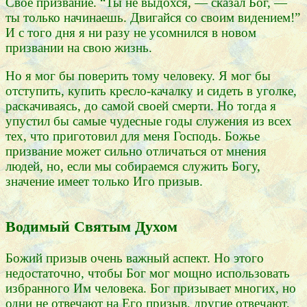
Свое призвание. “Ты не выдохся, — сказал Бог, —
ты только начинаешь. Двигайся со своим видением!”
И с того дня я ни разу не усомнился в новом
призвании на свою жизнь.
Но я мог бы поверить тому человеку. Я мог бы
отступить, купить кресло-качалку и сидеть в уголке,
раскачиваясь, до самой своей смерти. Но тогда я
упустил бы самые чудесные годы служения из всех
тех, что приготовил для меня Господь. Божье
призвание может сильно отличаться от мнения
людей, но, если мы собираемся служить Богу,
значение имеет только Иго призыв.
Водимый Святым Духом
Божий призыв очень важный аспект. Но этого
недостаточно, чтобы Бог мог мощно использовать
избранного Им человека. Бог призывает многих, но
одни не отвечают на Его призыв, другие отвечают,