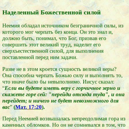
Наделенный Божественной силой
Неемия обладал источником безграничной силы, из
которого мог черпать без конца. Он это знал и,
должно быть, понимал, что Бог, призвав его
совершить этот великий труд, наделит его
сверхъестественной силой, для выполнения
поставленной перед ним задачи.
Разве не в этом кроется сущность великой веры?
Она способна черпать Божью силу и выполнять то,
что иначе было бы невыполнимо. Иисус сказал:
“
Если вы будете иметь веру с горчичное зерно и
скажете горе сей: "перейди отсюда туда", и она
перейдет; и ничего не будет невозможного для
вас
”
(
Мат. 17:20
).
Перед Неемией возвышалась непреодолимая гора из
каменных обломков. Но он не сомневался в том, что