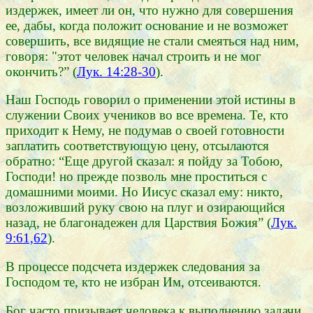
издержек, имеет ли он, что нужно для совершения
ее, дабы, когда положит основание и не возможет
совершить, все видящие не стали смеяться над ним,
говоря: "этот человек начал строить и не мог
окончить?” (
Лук. 14:28-30
).
Наш Господь говорил о применении этой истины в
служении Своих учеников во все времена. Те, кто
приходит к Нему, не подумав о своей готовности
заплатить соответствующую цену, отсылаются
обратно: “Еще другой сказал: я пойду за Тобою,
Господи! но прежде позволь мне проститься с
домашними моими. Но Иисус сказал ему: никто,
возложивший руку свою на плуг и озирающийся
назад, не благонадежен для Царствия Божия” (
Лук.
9:61,62
).
В процессе подсчета издержек следования за
Господом те, кто не избран Им, отсеиваются.
Бог часто призывает человека к выполнению задачи,