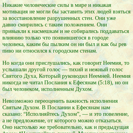
Никакие человеческие силы в мире и никакая
мотивация не могли бы заставить этих людей взяться
за восстановление разрушенных стен. Они уже
давно смирились с таким положением. Они
привыкли к насмешкам и не собирались поддаваться
влиянию только что появившегося в городе
человека, каким бы пылким он ни был и как бы рев
пиво ни относился к городским стенам.
Но когда они прислушались, как говорит Неемия, то
услышали другой голос — тихий и нежный голос
Святого Духа, Который руководил Неемней. Неемия
никогда не читал Послания к Ефесянам (5:18), но он
был человеком, исполненным Духом.
Невозможно переоценить важность исполнения
Святым Духом. В Послании к Ефесянам нам
сказано: “Исполняйтесь Духом”, — и это повеление,
а не предложение, от которого можно отказаться.
Оно настолько же требовательно, как и предыдущая