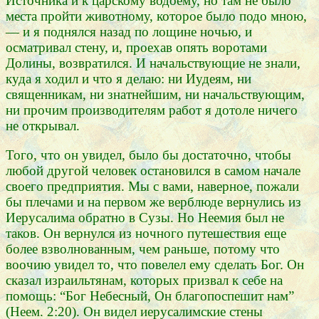
Источника и к царскому водоему, но там не было
места пройти животному, которое было подо мною,
— и я поднялся назад по лощине ночью, и
осматривал стену, и, проехав опять воротами
Долины, возвратился. И начальствующие не знали,
куда я ходил и что я делаю: ни Иудеям, ни
священникам, ни знатнейшим, ни начальствующим,
ни прочим производителям работ я дотоле ничего
не открывал.
Того, что он увидел, было бы достаточно, чтобы
любой другой человек остановился в самом начале
своего предприятия. Мы с вами, наверное, пожали
бы плечами и на первом же верблюде вернулись из
Иерусалима обратно в Сузы. Но Неемия был не
таков. Он вернулся из ночного путешествия еще
более взволнованным, чем раньше, потому что
воочию увидел то, что повелел ему сделать Бог. Он
сказал израильтянам, которых призвал к себе на
помощь: “Бог Небесный, Он благопоспешит нам”
(Неем. 2:20). Он видел иерусалимские стены