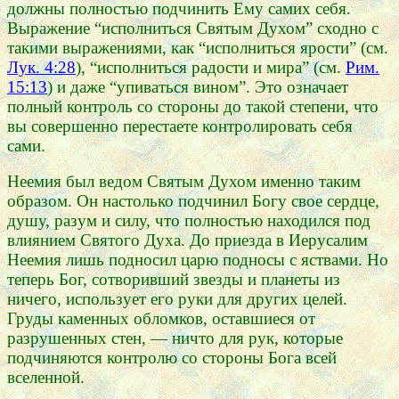
должны полностью подчинить Ему самих себя.
Выражение “исполниться Святым Духом” сходно с
такими выражениями, как “исполниться ярости” (см.
Лук. 4:28
), “исполниться радости и мира” (см.
Рим.
15:13
) и даже “упиваться вином”. Это означает
полный контроль со стороны до такой степени, что
вы совершенно перестаете контролировать себя
сами.
Неемия был ведом Святым Духом именно таким
образом. Он настолько подчинил Богу свое сердце,
душу, разум и силу, что полностью находился под
влиянием Святого Духа. До приезда в Иерусалим
Неемия лишь подносил царю подносы с яствами. Но
теперь Бог, сотворивший звезды и планеты из
ничего, использует его руки для других целей.
Груды каменных обломков, оставшиеся от
разрушенных стен, — ничто для рук, которые
подчиняются контролю со стороны Бога всей
вселенной.