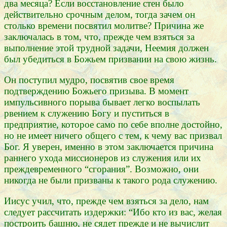
два месяца? Если восстановление стен было
действительно срочным делом, тогда зачем он
столько времени посвятил молитве? Причина же
заключалась в том, что, прежде чем взяться за
выполнение этой трудной задачи, Неемия должен
был убедиться в Божьем призвании на свою жизнь.
Он поступил мудро, посвятив свое время
подтверждению Божьего призыва. В момент
импульсивного порыва бывает легко воспылать
рвением к служению Богу и пуститься в
предприятие, которое само по себе вполне достойно,
но не имеет ничего общего с тем, к чему вас призвал
Бог. Я уверен, именно в этом заключается причина
раннего ухода миссионеров из служения или их
преждевременного “сгорания”. Возможно, они
никогда не были призваны к такого рода служению.
Иисус учил, что, прежде чем взяться за дело, нам
следует рассчитать издержки: “Ибо кто из вас, желая
построить башню, не сядет прежде и не вычислит