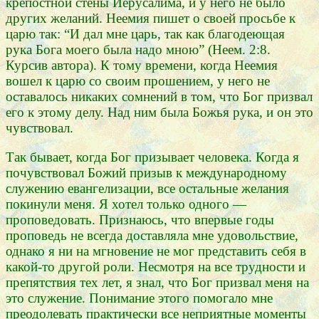
крепостной стены Иерусалима, и у него не было
других желаний. Неемия пишет о своей просьбе к
царю так: “И дал мне царь, так как благодеющая
рука Бога моего была надо мною” (Неем. 2:8.
Курсив автора). К тому времени, когда Неемия
вошел к царю со своим прошением, у него не
оставалось никаких сомнений в том, что Бог призвал
его к этому делу. Над ним была Божья рука, и он это
чувствовал.
Так бывает, когда Бог призывает человека. Когда я
почувствовал Божий призыв к международному
служению евангелизации, все остальные желания
покинули меня. Я хотел только одного —
проповедовать. Признаюсь, что впервые годы
проповедь не всегда доставляла мне удовольствие,
однако я ни на мгновение не мог представить себя в
какой-то другой роли. Несмотря на все трудности и
препятствия тех лет, я знал, что Бог призвал меня на
это служение. Понимание этого помогало мне
преодолевать практически все неприятные моменты