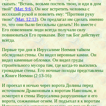
сказать: “Встань, возьми постель твою, и иди в дом
твой” (
Мат. 9:6
), Он мог встретить человека с
иссохшей рукой и повелеть ему: “Протяни руку
твою” (
Мат. 12:13
). Он предлагал им сделать именно
то, что они были бессильны сделать! Но вместе с
Его повелением люди всегда получали силу
повиноваться Его приказам. Вот так Бог действует
всегда.
Первые три дня в Иерусалиме Неемия тайком
обследовал стены. Он видел неровные камни. Он
видел каменные обломки. Он видел груды
строительного мусора там, где когда-то высились
громадные стены. Его ночные походы представлены
в Книге Неемии (2:13-16):
И проехал я ночью через ворота Долины перед
источником Драконовым к воротам Навозным, и
осмотрел я стены Иерусалима разрушенные и его
ворота, сожженные огнем. И подъехал я к воротам