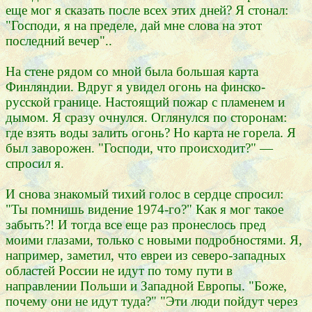
еще мог я сказать после всех этих дней? Я стонал:
"Господи, я на пределе, дай мне слова на этот
последний вечер"..
На стене рядом со мной была большая карта
Финляндии. Вдруг я увидел огонь на финско-
русской границе. Настоящий пожар с пламенем и
дымом. Я сразу очнулся. Оглянулся по сторонам:
где взять воды залить огонь? Но карта не горела. Я
был заворожен. "Господи, что происходит?" —
спросил я.
И снова знакомый тихий голос в сердце спросил:
"Ты помнишь видение 1974-го?" Как я мог такое
забыть?! И тогда все еще раз пронеслось пред
моими глазами, только с новыми подробностями. Я,
например, заметил, что евреи из северо-западных
областей России не идут по тому пути в
направлении Польши и Западной Европы. "Боже,
почему они не идут туда?" "Эти люди пойдут через