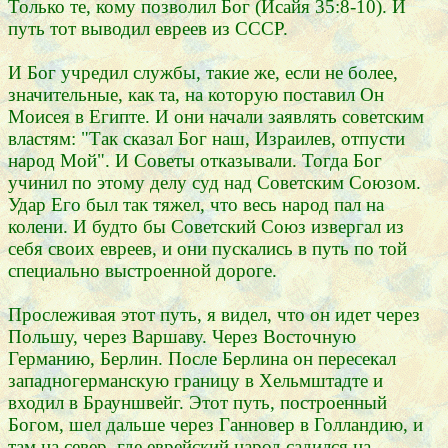
Только те, кому позволил Бог (Исайя 35:8-10). И
путь тот выводил евреев из СССР.
И Бог учредил службы, такие же, если не более,
значительные, как та, на которую поставил Он
Моисея в Египте. И они начали заявлять советским
властям: "Так сказал Бог наш, Израилев, отпусти
народ Мой". И Советы отказывали. Тогда Бог
учинил по этому делу суд над Советским Союзом.
Удар Его был так тяжел, что весь народ пал на
колени. И будто бы Советский Союз извергал из
себя своих евреев, и они пускались в путь по той
специально выстроенной дороге.
Прослеживая этот путь, я видел, что он идет через
Польшу, через Варшаву. Через Восточную
Германию, Берлин. После Берлина он пересекал
западногерманскую границу в Хельмштадте и
входил в Брауншвейг. Этот путь, построенный
Богом, шел дальше через Ганновер в Голландию, и
там на север, где еврейский народ садился на