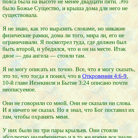
пояса была на высоте не менее двадцати пяти. Это
было Божье Существо, и крыша дома для него не
существовала.
Я не знаю, как это выразить словами, но никакие
физические рамки, дома ли того, мира ли, его не
ограничивали. Я посмотрел туда, где должен был
быть второй, и убедился, что и он на месте. Итак
двое — два ангела — стояли там.
Я не могу описать их точно. Все, что я могу сказать,
это то, что тогда я понял, что в
Откровении 4:6-9
,
10-й главе Иезекииля и Бытие 3:24 описано почти
неописуемое.
Они не говорили со мной. Они не сказали ни слова.
И я ничего не сказал. Но я знал, что Бог поставил их
там, чтобы охранять меня.
У них было по три пары крыльев. Они стояли
абсолютно индиферентно и в то же время все знали,