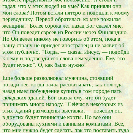
гадал: что у этих людей на уме? Как приняли они
мои слова? Потом встали пятеро и подошли к моему
переводчику. Первой обратилась ко мне пожилая
женщина. "Более сорока лет назад Бог сказал мне,
что Он поведет евреев из России через Финляндию.
Но Он велел никому не говорить об этом, пока в
нашу страну не приедет иностранец и не заявит об
этом публично. "Тогда, — сказал Иисус, — подойди
к нему и подтверди его слова немедленно. Ему это
будет нужно". О, как было нужно!
Еще больше разволновал мужчина, стоявший
позади нее, когда начал рассказывать, как полгода
назад имел побуждение купить в том городе пять
складских зданий. Бог сказал ему, что он будет
принимать много народу. "Сейчас в некоторых из
этих зданий размещены выставки, — пояснил он, —
в других будут теннисные корты. Но все они
оборудованы кухнями и ванными комнатами. Все,
что мне нужно будет сделать, так это поставить туда