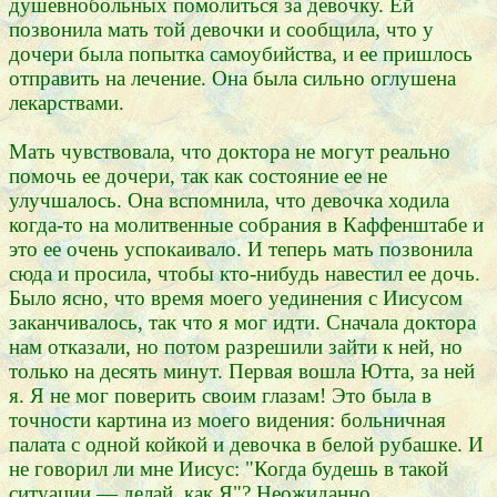
душевнобольных помолиться за девочку. Ей
позвонила мать той девочки и сообщила, что у
дочери была попытка самоубийства, и ее пришлось
отправить на лечение. Она была сильно оглушена
лекарствами.
Мать чувствовала, что доктора не могут реально
помочь ее дочери, так как состояние ее не
улучшалось. Она вспомнила, что девочка ходила
когда-то на молитвенные собрания в Каффенштабе и
это ее очень успокаивало. И теперь мать позвонила
сюда и просила, чтобы кто-нибудь навестил ее дочь.
Было ясно, что время моего уединения с Иисусом
заканчивалось, так что я мог идти. Сначала доктора
нам отказали, но потом разрешили зайти к ней, но
только на десять минут. Первая вошла Ютта, за ней
я. Я не мог поверить своим глазам! Это была в
точности картина из моего видения: больничная
палата с одной койкой и девочка в белой рубашке. И
не говорил ли мне Иисус: "Когда будешь в такой
ситуации — делай, как Я"? Неожиданно