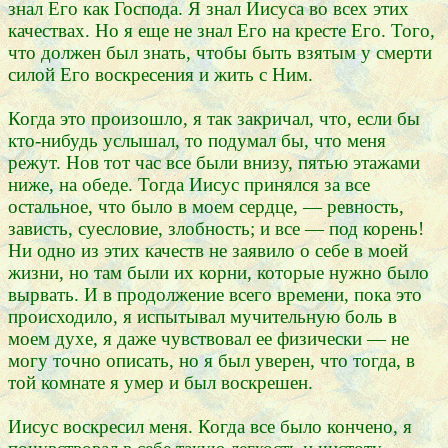
знал Его как Господа. Я знал Иисуса во всех этих
качествах. Но я еще не знал Его на кресте Его. Того,
что должен был знать, чтобы быть взятым у смерти
силой Его воскресения и жить с Ним.
Когда это произошло, я так закричал, что, если бы
кто-нибудь услышал, то подумал бы, что меня
режут. Нов тот час все были внизу, пятью этажами
ниже, на обеде. Тогда Иисус принялся за все
остальное, что было в моем сердце, — ревность,
зависть, суесловие, злобность; и все — под корень!
Ни одно из этих качеств не заявило о себе в моей
жизни, но там были их корни, которые нужно было
вырвать. И в продолжение всего времени, пока это
происходило, я испытывал мучительную боль в
моем духе, я даже чувствовал ее физически — не
могу точно описать, но я был уверен, что тогда, в
той комнате я умер и был воскрешен.
Иисус воскресил меня. Когда все было кончено, я