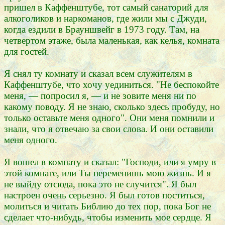
пришел в Каффенштубе, тот самый санаторий для
алкоголиков и наркоманов, где жили мы с Джуди,
когда ездили в Брауншвейг в 1973 году. Там, на
четвертом этаже, была маленькая, как келья, комната
для гостей.
Я снял ту комнату и сказал всем служителям в
Каффенштубе, что хочу уединиться. "Не беспокойте
меня, — попросил я, — и не зовите меня ни по
какому поводу. Я не знаю, сколько здесь пробуду, но
только оставьте меня одного". Они меня помнили и
знали, что я отвечаю за свои слова. И они оставили
меня одного.
Я вошел в комнату и сказал: "Господи, или я умру в
этой комнате, или Ты переменишь мою жизнь. И я
не выйду отсюда, пока это не случится". Я был
настроен очень серьезно. Я был готов поститься,
молиться и читать Библию до тех пор, пока Бог не
сделает что-нибудь, чтобы изменить мое сердце. Я