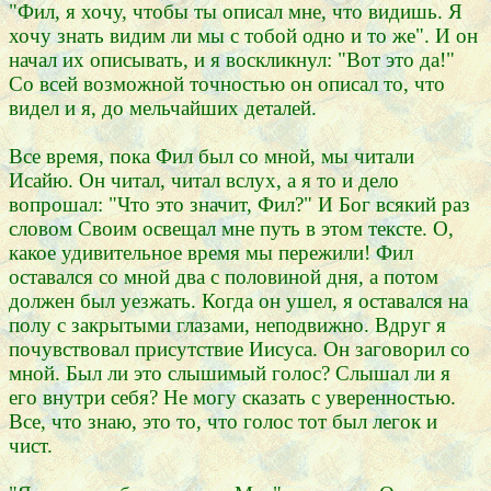
"Фил, я хочу, чтобы ты описал мне, что видишь. Я
хочу знать видим ли мы с тобой одно и то же". И он
начал их описывать, и я воскликнул: "Вот это да!"
Со всей возможной точностью он описал то, что
видел и я, до мельчайших деталей.
Все время, пока Фил был со мной, мы читали
Исайю. Он читал, читал вслух, а я то и дело
вопрошал: "Что это значит, Фил?" И Бог всякий раз
словом Своим освещал мне путь в этом тексте. О,
какое удивительное время мы пережили! Фил
оставался со мной два с половиной дня, а потом
должен был уезжать. Когда он ушел, я оставался на
полу с закрытыми глазами, неподвижно. Вдруг я
почувствовал присутствие Иисуса. Он заговорил со
мной. Был ли это слышимый голос? Слышал ли я
его внутри себя? Не могу сказать с уверенностью.
Все, что знаю, это то, что голос тот был легок и
чист.