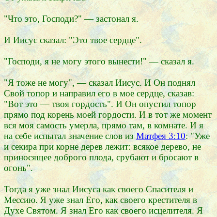
"Что это, Господи?" — застонал я.
И Иисус сказал: "Это твое сердце".
"Господи, я не могу этого вынести!" — сказал я.
"Я тоже не могу", — сказал Иисус. И Он поднял
Свой топор и направил его в мое сердце, сказав:
"Вот это — твоя гордость". И Он опустил топор
прямо под корень моей гордости. И в тот же момент
вся моя самость умерла, прямо там, в комнате. И я
на себе испытал значение слов из
Матфея 3:10
: "Уже
и секира при корне дерев лежит: всякое дерево, не
приносящее доброго плода, срубают и бросают в
огонь".
Тогда я уже знал Иисуса как своего Спасителя и
Мессию. Я уже знал Его, как своего крестителя в
Духе Святом. Я знал Его как своего исцелителя. Я