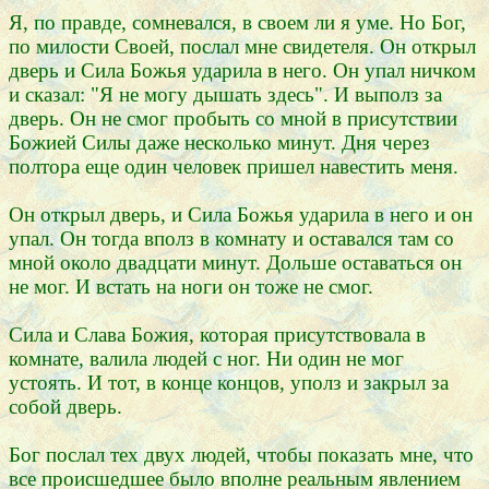
Я, по правде, сомневался, в своем ли я уме. Но Бог,
по милости Своей, послал мне свидетеля. Он открыл
дверь и Сила Божья ударила в него. Он упал ничком
и сказал: "Я не могу дышать здесь". И выполз за
дверь. Он не смог пробыть со мной в присутствии
Божией Силы даже несколько минут. Дня через
полтора еще один человек пришел навестить меня.
Он открыл дверь, и Сила Божья ударила в него и он
упал. Он тогда вполз в комнату и оставался там со
мной около двадцати минут. Дольше оставаться он
не мог. И встать на ноги он тоже не смог.
Сила и Слава Божия, которая присутствовала в
комнате, валила людей с ног. Ни один не мог
устоять. И тот, в конце концов, уполз и закрыл за
собой дверь.
Бог послал тех двух людей, чтобы показать мне, что
все происшедшее было вполне реальным явлением