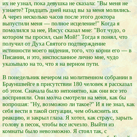
их не узнал, пока девушка не сказала: "Вы меня не
узнаете? Тридцать дней назад вы за меня молились.
А через несколько часов после этого доктора
выпустили меня — полное исцеление!" Когда я
помолился за нее, Иисус сказал мне: "Вот чудо, о
котором ты просил, сын Мой!" Тогда я понял, что
получил от Духа Святого подтверждение
истинности моего видения, того, что корни его — в
Писании, и это, ниспосланное лично мне, чудо
указывало на то, что я на верном пути.
В понедельник вечером на молитвенном собрании в
Брауншвейге в присутствии 180 человек я рассказал
об этом. Сначала было непонятно, как они все это
восприняли. Они молча смотрели на меня, как бы
вопрошая: "Ну, возможно ли такое?" И я не знал, как
себя вести в такой ситуации, чем объяснить их
реакцию, и закрыл глаза. Я хотел, как страус, зарыть
голову в песок, чтобы все исчезло. Выйти из
комнаты было невозможно. Я стоял так, с