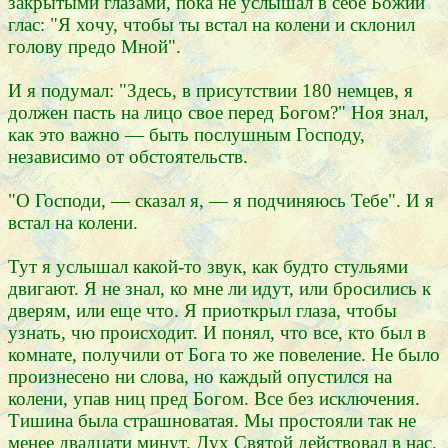
закрытыми глазами, пока не услышал в себе Божий
глас: "Я хочу, чтобы ты встал на колени и склонил
голову предо Мной".
И я подумал: "Здесь, в присутствии 180 немцев, я
должен пасть на лицо свое перед Богом?" Ноя знал,
как это важно — быть послушным Господу,
независимо от обстоятельств.
"О Господи, — сказал я, — я подчиняюсь Тебе". И я
встал на колени.
Тут я услышал какой-то звук, как будто стульями
двигают. Я не знал, ко мне ли идут, или бросились к
дверям, или еще что. Я приоткрыл глаза, чтобы
узнать, чю происходит. И понял, что все, кто был в
комнате, получили от Бога то же повеление. Не было
произнесено ни слова, но каждый опустился на
колени, упав ниц пред Богом. Все без исключения.
Тишина была страшноватая. Мы простояли так не
менее двадцати минут. Дух Святой действовал в нас.