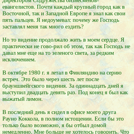
директором Содружества бизнесменов-
евангелистов. Почти каждый крупный город как в
Восточной, так и Западной Европе я знал как свои
пять пальцев. Я недоумевал: почему же Господь
заставлял меня так много ездить?
Но то видение продолжало жить в моем сердце. Я
практически не гово-рил об этом, так как Господь не
давал мне еще на то зеленого света, за редким
исключением.
В октябре 1980 г. я летал в Финляндию на серию
встреч. Это было через шесть лет после
брауншвейгского видения. За одиннадцать дней я
выступил двадцать девять раз. Под конец я был как
выжатый лимон.
В последний день я сидел в офисе моего друга
Рауно Коккола, в полном истощении. Если бы это
только было возможно, я бы отбыл домой
немедленно. Мне больше не хотелось говорить. Что