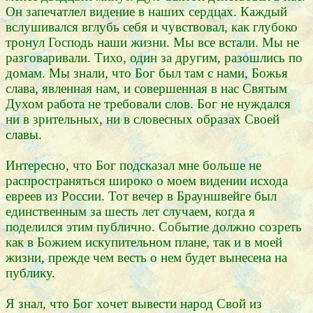
Он запечатлел видение в наших сердцах. Каждый
вслушивался вглубь себя и чувствовал, как глубоко
тронул Господь наши жизни. Мы все встали. Мы не
разговаривали. Тихо, один за другим, разошлись по
домам. Мы знали, что Бог был там с нами, Божья
слава, явленная нам, и совершенная в нас Святым
Духом работа не требовали слов. Бог не нуждался
ни в зрительных, ни в словесных образах Своей
славы.
Интересно, что Бог подсказал мне больше не
распространяться широко о моем видении исхода
евреев из России. Тот вечер в Брауншвейге был
единственным за шесть лет случаем, когда я
поделился этим публично. Событие должно созреть
как в Божием искупительном плане, так и в моей
жизни, прежде чем весть о нем будет вынесена на
публику.
Я знал, что Бог хочет вывести народ Свой из