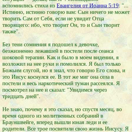
вспомнились стихи из
Евангелия от Иоанна 5:19
: "...
Истинно, истинно говорю вам: Сын ничего не может
творить Сам от Себя, если не увидит Отца
творящего: ибо, что творит Он, то и Сын творит
также".
Без тени сомнения я подошел к девочке,
безжизненно лежавшей в постели после сеанса
шоковой терапии. Как и было в моем видении, я
возложил на нее руки и помолился. Я был только
Божьим слугой, но я знал, что говорю Его слова, и
это Иисус коснулся ее. В тот же миг она села в
постели и весь наркотический туман рассеялся. Я
посмотрел на нее и сказал: "Увидимся через
тридцать дней".
Не знаю, почему я это сказал, но спустя месяц, во
время одного из молитвенных собраний в
Брауншвейге, вперед вышли юная леди и ее
родители. Все трое посвятили свою жизнь Иисусу. Я