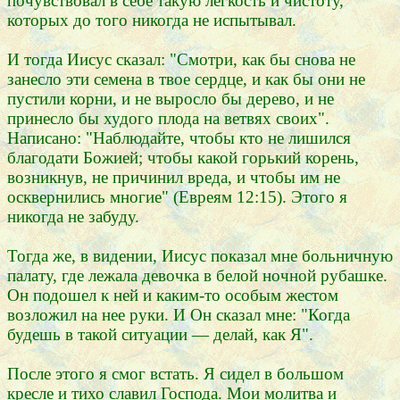
почувствовал в себе такую легкость и чистоту,
которых до того никогда не испытывал.
И тогда Иисус сказал: "Смотри, как бы снова не
занесло эти семена в твое сердце, и как бы они не
пустили корни, и не выросло бы дерево, и не
принесло бы худого плода на ветвях своих".
Написано: "Наблюдайте, чтобы кто не лишился
благодати Божией; чтобы какой горький корень,
возникнув, не причинил вреда, и чтобы им не
осквернились многие" (Евреям 12:15). Этого я
никогда не забуду.
Тогда же, в видении, Иисус показал мне больничную
палату, где лежала девочка в белой ночной рубашке.
Он подошел к ней и каким-то особым жестом
возложил на нее руки. И Он сказал мне: "Когда
будешь в такой ситуации — делай, как Я".
После этого я смог встать. Я сидел в большом
кресле и тихо славил Господа. Мои молитва и