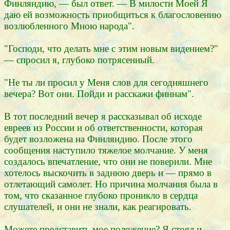
Финляндию, — был ответ. — В милости Моей Я
даю ей возможность приобщиться к благословению
возлюбленного Мною народа".
"Господи, что делать мне с этим новым видением?"
— спросил я, глубоко потрясенный.
"Не ты ли просил у Меня слов для сегодняшнего
вечера? Вот они. Пойди и расскажи финнам".
В тот последний вечер я рассказывал об исходе
евреев из России и об ответственности, которая
будет возложена на Финляндию. После этого
сообщения наступило тяжелое молчание. У меня
создалось впечатление, что они не поверили. Мне
хотелось выскочить в заднюю дверь и — прямо в
отлетающий самолет. Но причина молчания была в
том, что сказанное глубоко проникло в сердца
слушателей, и они не знали, как реагировать.
Можете представить мое положение? Я стоял и