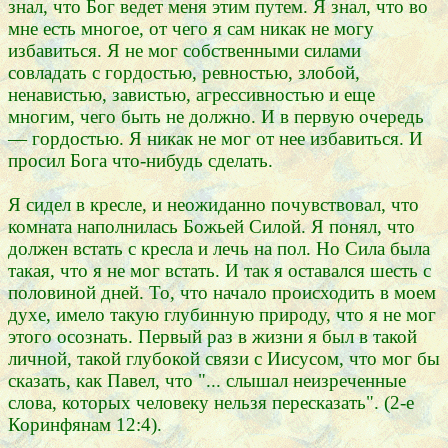
знал, что Бог ведет меня этим путем. Я знал, что во
мне есть многое, от чего я сам никак не могу
избавиться. Я не мог собственными силами
совладать с гордостью, ревностью, злобой,
ненавистью, завистью, агрессивностью и еще
многим, чего быть не должно. И в первую очередь
— гордостью. Я никак не мог от нее избавиться. И
просил Бога что-нибудь сделать.
Я сидел в кресле, и неожиданно почувствовал, что
комната наполнилась Божьей Силой. Я понял, что
должен встать с кресла и лечь на пол. Но Сила была
такая, что я не мог встать. И так я оставался шесть с
половиной дней. То, что начало происходить в моем
духе, имело такую глубинную природу, что я не мог
этого осознать. Первый раз в жизни я был в такой
личной, такой глубокой связи с Иисусом, что мог бы
сказать, как Павел, что "... слышал неизреченные
слова, которых человеку нельзя пересказать". (2-е
Коринфянам 12:4).