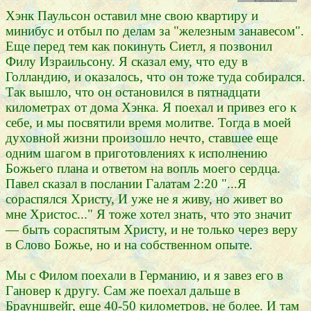
Хэнк Паульсон оставил мне свою квартиру и
минибус и отбыл по делам за "железным занавесом".
Еще перед тем как покинуть Сиетл, я позвонил
Филу Израильсону. Я сказал ему, что еду в
Голландию, и оказалось, что он тоже туда собирался.
Так вышло, что он остановился в пятнадцати
километрах от дома Хэнка. Я поехал и привез его к
себе, и мы посвятили время молитве. Тогда в моей
духовной жизни произошло нечто, ставшее еще
одним шагом в приготовлениях к исполнению
Божьего плана и ответом на вопль моего сердца.
Павел сказал в послании Галатам 2:20 "...Я
сораспялся Христу, И уже не я живу, но живет во
мне Христос..." Я тоже хотел знать, что это значит
— быть сораспятым Христу, и не только через веру
в Слово Божье, но и на собственном опыте.
Мы с Филом поехали в Германию, и я завез его в
Гановер к другу. Сам же поехал дальше в
Брауншвейг, еще 40-50 километров, не более. И там