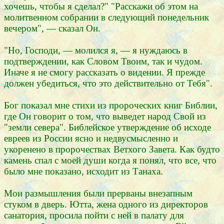
хочешь, чтобы я сделал?" "Расскажи об этом на
молитвенном собрании в следующий понедельник
вечером", — сказал Он.
"Но, Господи, — молился я, — я нуждаюсь в
подтверждении, как Словом Твоим, так и чудом.
Иначе я не смогу рассказать о видении. Я прежде
должен убедиться, что это действительно от Тебя".
Бог показал мне стихи из пророческих книг Библии,
где Он говорит о том, что выведет народ Свой из
"земли севера". Библейское утверждение об исходе
евреев из России ясно и недвусмысленно и
укоренено в пророчествах Ветхого Завета. Как будто
камень спал с моей души когда я понял, что все, что
было мне показано, исходит из Танаха.
Мои размышления были прерваны внезапным
стуком в дверь. Ютта, жена одного из директоров
санатория, просила пойти с ней в палату для