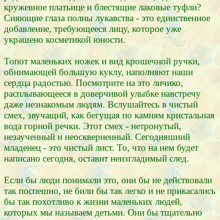
кружевное платьице и блестящие лаковые туфли?
Сияющие глаза полны лукавства - это единственное
добавление, требующееся лицу, которое уже
украшено косметикой юности.
Топот маленьких ножек и вид крошечной ручки,
обнимающей большую куклу, наполняют наши
сердца радостью. Посмотрите на это личико,
расплывающееся в доверчивой улыбке навстречу
даже незнакомым людям. Вслушайтесь в чистый
смех, звучащий, как бегущая по камням кристальная
вода горной речки. Этот смех - нетронутый,
незаученный и неоскверненный. Сегодняшний
младенец - это чистый лист. То, что на нем будет
написано сегодня, оставит неизгладимый след.
Если бы люди понимали это, они бы не действовали
так поспешно, не били бы так легко и не прикасались
бы так похотливо к жизни маленьких людей,
которых мы называем детьми. Они бы тщательно