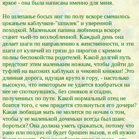
яркое - она была написана именно для меня.
Но шлепанье босых ног по полу вскоре сменилось
цоканьем каблучков-"шпилек" и уверенной
походкой. Маленькая папина любимица вскоре
станет чьей-то возлюбленной. Каждый день она
делает шаги по направлению к женственности, и эти
шаги от куличей из грязи до пирогов с кремом
полны беспокойства родителей. Какой долгий путь
предстоит этим маленьким ножкам, чтобы дойти до
туфлей на высоких каблуках и чековой книжки! Это
длинная дорога, идущая круто в гору, - настолько
высокую, что некоторым не удается взобраться на
нее не споткнувшись, без синяков и ссадин,
полученных по пути. Какой нормальный отец не
боится того, с чем придется столкнуться его дочери?
Какая любящая мать не молится по ночам о том,
чтобы у ее маленькой доченьки всегда был шанс
бороться? Она должна уметь сражаться, потому что
рано или поздно ей будет брошен вызов, и ей нужно