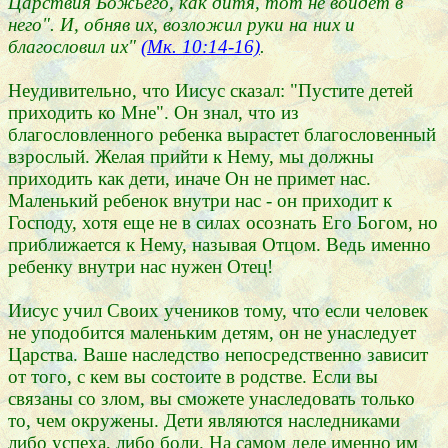
Царствия Божьего, как дитя, тот не войдет в
него". И, обняв их, возложил руки на них и
благословил их"
(Мк. 10:14-16)
.
Неудивительно, что Иисус сказал: "Пустите детей
приходить ко Мне". Он знал, что из
благословленного ребенка вырастет благословенный
взрослый. Желая прийти к Нему, мы должны
приходить как дети, иначе Он не примет нас.
Маленький ребенок внутри нас - он приходит к
Господу, хотя еще не в силах осознать Его Богом, но
приближается к Нему, называя Отцом. Ведь именно
ребенку внутри нас нужен Отец!
Иисус учил Своих учеников тому, что если человек
не уподобится маленьким детям, он не унаследует
Царства. Ваше наследство непосредственно зависит
от того, с кем вы состоите в родстве. Если вы
связаны со злом, вы сможете унаследовать только
то, чем окружены. Дети являются наследниками
либо успеха, либо боли. На самом деле именно им