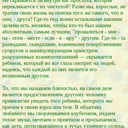
Не скрывается ли внутри нас простота, которая
перекликается с их чистотой? Разве мы, взрослые, не
тратим свою жизнь на поиски того же самого, что и
они, - друга? Где-то под всеми остальными нашими
целями есть желание, чтобы кто-то был нашим
абсолютным, самым лучшим, "провалиться - мне -
на - этом - месте - если - я - вру" - другом. Где-то - за
разводами, скандалами, взаимными оскорблениями
супругов и манипулирующим оркестром
разрушенных взаимоотношений — скрывается
ребенок, который во все глаза смотрит на людей,
надеясь, что каждый из них является его
возможным другом.
То, что мы называем близостью, на самом деле
является предоставлением другому человеку
привилегии увидеть того ребенка, которого мы
прячем в своем взрослом теле. В объятиях
любимого мы сворачиваемся клубочком, издаем
тихие звуки, мечтаем о приятном и просыпаемся,
как дети, потягивающиеся в лучах утреннего солнца.