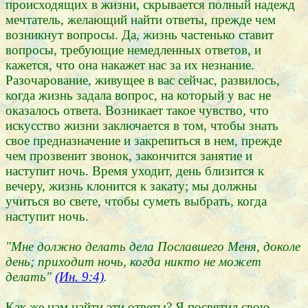
происходящих в жизни, скрывается полный надежд
мечтатель, желающий найти ответы, прежде чем
возникнут вопросы. Да, жизнь частенько ставит
вопросы, требующие немедленных ответов, и
кажется, что она накажет нас за их незнание.
Разочарование, живущее в вас сейчас, развилось,
когда жизнь задала вопрос, на который у вас не
оказалось ответа. Возникает такое чувство, что
искусство жизни заключается в том, чтобы знать
свое предназначение и закрепиться в нем, прежде
чем прозвенит звонок, закончится занятие и
наступит ночь. Время уходит, день близится к
вечеру, жизнь клонится к закату; мы должны
учиться во свете, чтобы суметь выбрать, когда
наступит ночь.
"Мне должно делать дела Пославшего Меня, доколе
день; приходит ночь, когда никто не может
делать"
(Ин. 9:4)
.
Как же нам найти эти ответы? Я посвятил свою