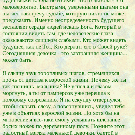
будет выжить. Она не избежит этого вызова - это
маловероятно. Быстрыми, уверенными шагами она
шагает навстречу судьбе, которую никто не может
предсказать. Именно неопределенность будущего
заставляет сердца людей искать Бога, Который в
состоянии видеть там, где человеческие глаза
оказываются слишком слабыми. Кто может видеть
будущее, как не Тот, Кто держит его в Своей руке?
Сегодняшняя девочка - это завтрашняя женщина...
может быть.
Я слышу звук торопливых шагов, стремящихся
прочь от детства к взрослой жизни. Почему же ты
так спешишь, малышка? Не успел я и глазом
моргнуть, а ты от памперсов уже перешла к
половому созреванию. Я на секунду отвернулся,
чтобы скрыть слезу, а повернувшись, увидел тебя
уже в объятиях взрослой жизни. Но хотя бы на
мгновение я все-таки смогу услышать шлепанье
босых ножек по деревянному полу. Помните этот
радостный взгляд маленькой девочки, одетой в