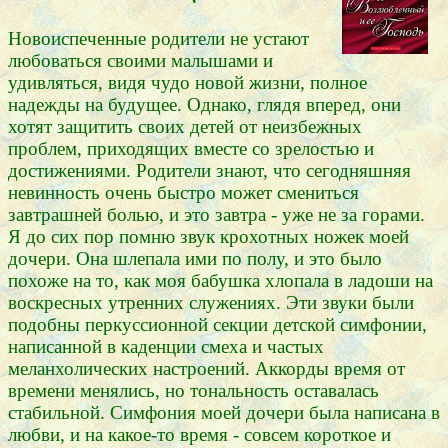
Новоиспеченные родители не устают
любоваться своими малышами и
удивляться, видя чудо новой жизни, полное
надежды на будущее. Однако, глядя вперед, они
хотят защитить своих детей от неизбежных
проблем, приходящих вместе со зрелостью и
достижениями. Родители знают, что сегодняшняя
невинность очень быстро может смениться
завтрашней болью, и это завтра - уже не за горами.
Я до сих пор помню звук крохотных ножек моей
дочери. Она шлепала ими по полу, и это было
похоже на то, как моя бабушка хлопала в ладоши на
воскресных утренних служениях. Эти звуки были
подобны перкуссионной секции детской симфонии,
написанной в каденции смеха и частых
меланхолических настроений. Аккорды время от
времени менялись, но тональность оставалась
стабильной. Симфония моей дочери была написана в
любви, и на какое-то время - совсем короткое и