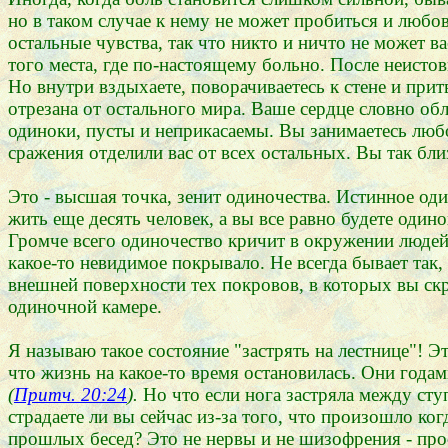
но в таком случае к нему не может пробиться и любов
остальные чувства, так что никто и ничто не может в
того места, где по-настоящему больно. После неистовы
Но внутри вздыхаете, поворачиваетесь к стене и притв
отрезана от остального мира. Ваше сердце словно обл
одиноки, пусты и неприкасаемы. Вы занимаетесь любо
сражения отделили вас от всех остальных. Вы так близ
Это - высшая точка, зенит одиночества. Истинное один
жить еще десять человек, а вы все равно будете один
Громче всего одиночество кричит в окружении людей,
какое-то невидимое покрывало. Не всегда бывает так,
внешней поверхности тех покровов, в которых вы скр
одиночной камере.
Я называю такое состояние "застрять на лестнице"! 
что жизнь на какое-то время остановилась. Они годам
(
Притч. 20:24
).
Но что если нога застряла между ст
страдаете ли вы сейчас из-за того, что произошло ко
прошлых бесед? Это не нервы и не шизофрения - про