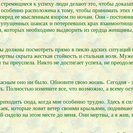
стремящиеся к успеху люди делают это, чтобы доказать
особенно расположена к тому, чтобы принимать этих 
т перед ее мысленным взором по ночам. Они - постоя
упущенных шансах и потерпевших крах взаимоотношен
, которых необходимо выдворить из сердца женщины, 
Вы должны посмотреть прямо в пекло адских ситуаций 
твы скрыта жесткая стойкость и стальная воля. Мужест
ы ты преуспела. Никто не достигает успеха, не преодол
сным оно ни было. Обновите свою жизнь. Сегодня - это
ть. Полностью измените все, что возможно, а всему ос
риходить сюда, когда мне особенно трудно. Здесь я си
аек, которые ловят ветер своими крыльями, поднимают
сидело на этом месте до меня. Они мертвы, а я жив, и