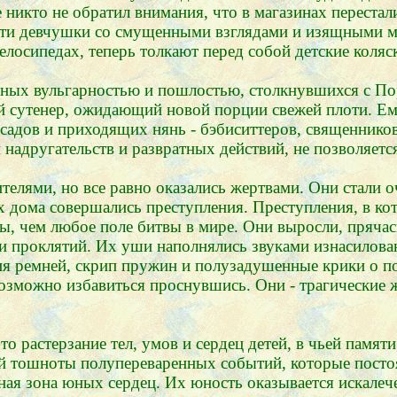
е никто не обратил внимания, что в магазинах переста
 эти девчушки со смущенными взглядами и изящными м
елосипедах, теперь толкают перед собой детские коляс
шенных вульгарностью и пошлостью, столкнувшихся с П
ый сутенер, ожидающий новой порции свежей плоти. Е
х садов и приходящих нянь - бэбиситтеров, священник
 надругательств и развратных действий, не позволяет
телями, но все равно оказались жертвами. Они стали 
них дома совершались преступления. Преступления, в к
ы, чем любое поле битвы в мире. Они выросли, прячас
 и проклятий. Их уши наполнялись звуками изнасилов
ия ремней, скрип пружин и полузадушенные крики о 
возможно избавиться проснувшись. Они - трагически
о растерзание тел, умов и сердец детей, в чьей памят
ой тошноты полупереваренных событий, которые постоя
чная зона юных сердец. Их юность оказывается искале