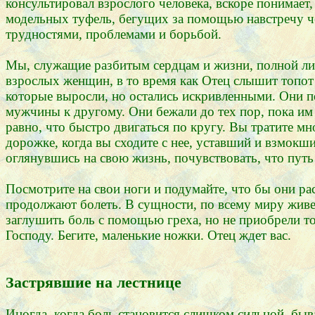
консультировал взрослого человека, вскоре понимает
модельных туфель, бегущих за помощью навстречу ч
трудностями, проблемами и борьбой.
Мы, служащие разбитым сердцам и жизни, полной л
взрослых женщин, в то время как Отец слышит топот
которые выросли, но остались искривленными. Они п
мужчины к другому. Они бежали до тех пор, пока им н
равно, что быстро двигаться по кругу. Вы тратите мн
дорожке, когда вы сходите с нее, уставший и взмокши
оглянувшись на свою жизнь, почувствовать, что путь о
Посмотрите на свои ноги и подумайте, что бы они рас
продолжают болеть. В сущности, по всему миру живе
заглушить боль с помощью греха, но не приобрели тог
Господу. Бегите, маленькие ножки. Отец ждет вас.
Застрявшие на лестнице
Иногда, когда боль становится слишком сильной, быв