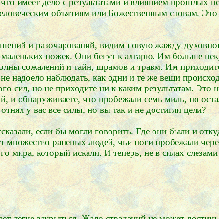
, что имеет дело с результатами и влиянием прошлых п
еловеческим объятиям или Божественным словам. Это
ишений и разочарований, видим новую жажду духовно
 маленьких ножек. Они бегут к алтарю. Им больше нек
олны сожалений и тайн, шрамов и травм. Им приходитс
е надоело наблюдать, как одни и те же вещи происходя
ого сил, но не приходите ни к каким результатам. Это
й, и обнаруживаете, что пробежали семь миль, но оста
тнял у вас все силы, но вы так и не достигли цели?
сказали, если бы могли говорить. Где они были и отку
т множество раненых людей, чьи ноги пробежали чере
о мира, который искали. И теперь, не в силах слезами 
ает легче закрыться. Жало страданий не может достич