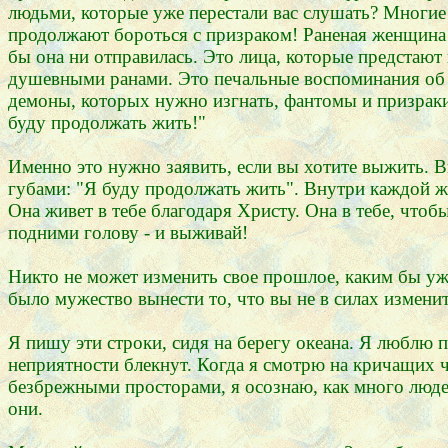
людьми, которые уже перестали вас слушать? Многие 
продолжают бороться с призраком! Раненая женщина 
бы она ни отправилась. Это лица, которые предстаю
душевными ранами. Это печальные воспоминания об 
демоны, которых нужно изгнать, фантомы и призраки
буду продолжать жить!"
Именно это нужно заявить, если вы хотите выжить. 
губами: "Я буду продолжать жить". Внутри каждой жер
Она живет в тебе благодаря Христу. Она в тебе, чтоб
подними голову - и выживай!
Никто не может изменить свое прошлое, каким бы ужа
было мужество вынести то, что вы не в силах измени
Я пишу эти строки, сидя на берегу океана. Я люблю п
неприятности блекнут. Когда я смотрю на кричащих ч
безбрежными просторами, я осознаю, как много людей 
они.