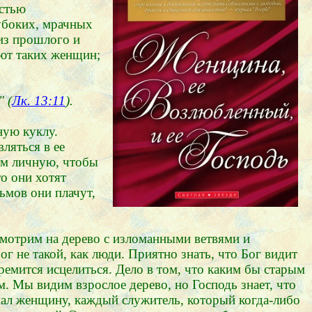
остью
убоких, мрачных
из прошлого и
яют таких женщин;
 (
Лк. 13:11
).
ную куклу.
ляться в ее
ом личную, чтобы
о они хотят
ьмов они плачут,
смотрим на дерево с изломанными ветвями и
г не такой, как люди. Приятно знать, что Бог видит
тремится исцелиться. Дело в том, что каким бы старым
м. Мы видим взрослое дерево, но Господь знает, что
мал женщину, каждый служитель, который когда-либо