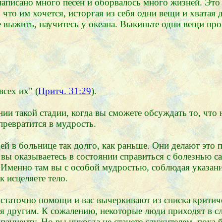
аписано много песен и оборвалось много жизней. Это м
, что им хочется, исторгая из себя одни вещи и хвата
е выжить, научитесь у океана. Выкиньте одни вещи проч
сех их" (
Притч. 31:29
).
нии такой стадии, когда вы сможете обсуждать то, чт
превратится в мудрость.
дей в больнице так долго, как раньше. Они делают это
ко вы оказываетесь в состоянии справиться с болезнью
 Именно там вы с особой мудростью, соблюдая указани
к исцеляете тело.
статочно помощи и вас вычеркивают из списка критиче
гая другим. К сожалению, некоторые люди приходят в с
циенту. Но вы никогда не станете служителем, пока б