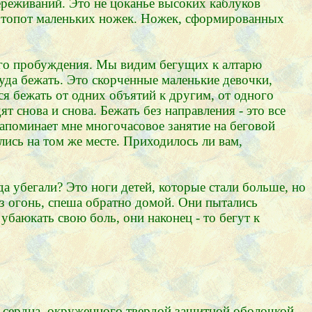
ереживаний. Это не цоканье высоких каблуков
 топот маленьких ножек. Ножек, сформированных
го пробуждения. Мы видим бегущих к алтарю
уда бежать. Это скорченные маленькие девочки,
я бежать от одних объятий к другим, от одного
т снова и снова. Бежать без направления - это все
 напоминает мне многочасовое занятие на беговой
лись на том же месте. Приходилось ли вам,
да убегали? Это ноги детей, которые стали больше, но
з огонь, спеша обратно домой. Они пытались
убаюкать свою боль, они наконец - то бегут к
ь сердца, окруженного твердой защитной оболочкой,