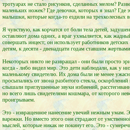
тротуарах не стало рисунков, сделанных мелом? Разв
маленьких ножек? Где девочки, которых я знал? Где
малышки, которые когда-то ездили на трехколесных в
Я чувствую, как корчатся от боли тела детей, заду
оставляют дома одних, а враг ухмыляется, как жадн
совершать инцест; он использует работников детски
детям, к десяти - двенадцати годам ставшим жертвами
Некоторых никто не развращал - они были просто зри
когда - либо видел мир. Это дети наблюдали, как у 
маленькому свидетелю. Их дома были не менее ужасн
просыпались от звона разбитого стекла, оскорблений
слышали приглушенные звуки избиений, расстегиван
но всего лишь свидетелями кошмара, от которого не
проигрываем.
Это - извращенное нанесение увечий нежным умам. Эт
варежки. Но вместо этого они страдают от умственн
мыслей, которые никак не покинут его. Это - сумере