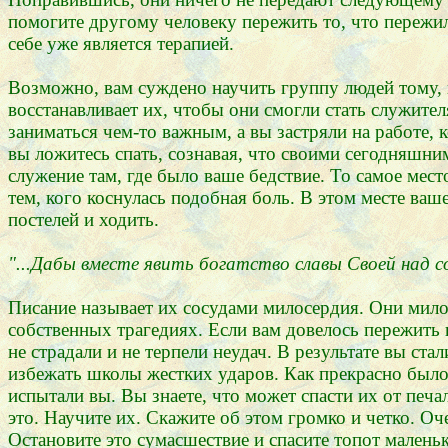
помогите другому человеку пережить то, что пережил
себе уже является терапией.
Возможно, вам суждено научить группу людей тому, к
восстанавливает их, чтобы они смогли стать служите
заниматься чем-то важным, а вы застряли на работе, 
вы ложитесь спать, сознавая, что своими сегодняшни
служение там, где было ваше бедствие. То самое место
тем, кого коснулась подобная боль. В этом месте ва
постелей и ходить.
"...Дабы вместе явить богатство славы Своей над со
Писание называет их сосудами милосердия. Они мило
собственных трагедиях. Если вам довелось пережить
не страдали и не терпели неудач. В результате вы ст
избежать школы жестких ударов. Как прекрасно было 
испытали вы. Вы знаете, что может спасти их от печа
это. Научите их. Скажите об этом громко и четко. О
Остановите это сумасшествие и спасите топот маленьк