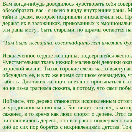
Вам когда-нибудь доводилось чувствовать себя сов
обезобразить вас - я имею в виду внутренние раны.
тайн и травм, которые искривили и искалечили их. 
держат их в заложниках, прикованных к эмоциональн
эти раны могут быть старыми, но шрамы остаются на
"Там была женщина, восемнадцать лет имевшая духа
Искалеченное сердце женщины, подвергшейся жесток
Чувствительная ткань нежной маленькой девочки оказ
взрослой жизни. Тихие горькие слезы часто выступа
обсуждать ее, и в то же время слишком очевидную, ч
забыть. Для таких женщин внезапно просыпаться в х
но не из-за трагизма сюжета, а потому, что сами поб
Поймите, что дерево становится искривленным оттог
изуродованным стволом, а Бог видит саженец, к котор
саженец, в то время как люди спорят о дереве. Этот 
ни становилось дерево, оно все равно подвержено вл
оно до сих пор борется с искривлениями детства. Т