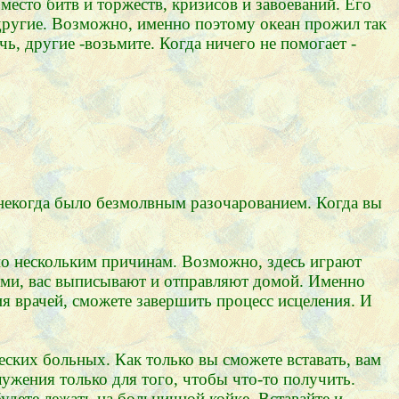
есто битв и торжеств, кризисов и завоеваний. Его
я другие. Возможно, именно поэтому океан прожил так
ь, другие -возьмите. Когда ничего не помогает -
о некогда было безмолвным разочарованием. Когда вы
 по нескольким причинам. Возможно, здесь играют
 сами, вас выписывают и отправляют домой. Именно
я врачей, сможете завершить процесс исцеления. И
ских больных. Как только вы сможете вставать, вам
лужения только для того, чтобы что-то получить.
удете лежать на больничной койке. Вставайте и