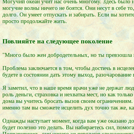
Могучий океан учит нас очень многому. Здесь было н
могучие волны ничего не боятся. Они несут в себе то
долго. Он умеет отпускать и забирать. Если вы хотит
просто продолжайте жить.
Повлияйте на следующее поколение
"Много было жен добродетельных, но ты превзошла в
Проблема заключается в том, чтобы достичь в исцеле
будете в состоянии дать этому выход, разочарование 
Я заметил, что в наше время врачи уже не держат лю
роль деньги, страховка и нехватка мест, но как толь
дома вы учитесь бросать вызов своим ограничениям.
именно там вы сможете исцелить дух точно так же, ка
Однажды наступает момент, когда вам уже оказано до
будет полезно это делать. Вы набираетесь сил, помо
Поправившись, они ничего не передают следующему па