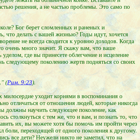
астью решения, а не частью проблемы. Это само по
школе? Бог берет сломленных и раненых и
ь, что делать с вашей жизнью? Годы идут, хочется
ворение не всегда сводится к уровню доходов. Когда
о очень много значит. Я скажу вам, что ваше
ь уделом, где вы принесете облегчение и исцеление
мочь следующему поколению жертв подняться со своих
" (
Рим. 9:23
).
Их милосердие уходит корнями в воспоминания о
ьно отличаться от отношения людей, которые никогда
. Вы должны научить следующее поколение, как
 столкнуться с тем же, что и вам, и познать то, что
збавить их, вы можете хотя бы помочь им пройти через
кл боли, переходящей от одного поколения к другому.
ись все дети? Неужели никто не заметил, что на