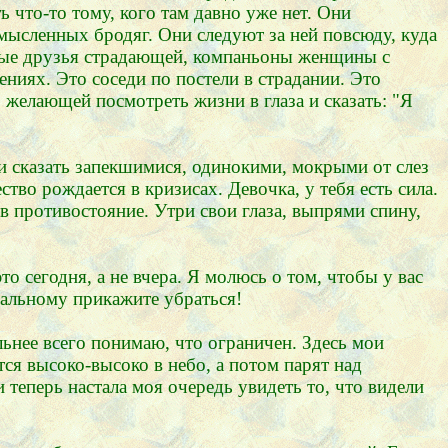
 что-то тому, кого там давно уже нет. Они
мысленных бродяг. Они следуют за ней повсюду, куда
нные друзья страдающей, компаньоны женщины с
иях. Это соседи по постели в страдании. Это
желающей посмотреть жизни в глаза и сказать: "Я
и сказать запекшимися, одинокими, мокрыми от слез
во рождается в кризисах. Девочка, у тебя есть сила.
ев противостояние. Утри свои глаза, выпрями спину,
 сегодня, а не вчера. Я молюсь о том, чтобы у вас
тальному прикажите убраться!
льнее всего понимаю, что ограничен. Здесь мои
ся высоко-высоко в небо, а потом парят над
 теперь настала моя очередь увидеть то, что видели