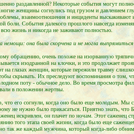
ершенно раздавленной? Некоторые события могут полн
 Многие женщины согнулись под грузом и давлением гл
Проблемы, взаимоотношения и инциденты выскакивают 
ой боли. События далекого прошлого навсегда измен
 всю жизнь и никогда не заживают полностью.
 немощи: она была скорчена и не могла выпрямиться"
ому обращению, очень похоже на изорванную тряпич
ывается изодранной на клочки, и это продолжает прояв
ют на глазах женщин, которые пережили травму слишк
тобы скрывать. Их преследуют воспоминания о том, чт
олодном поту - обычное дело. Во время просмотра фил
ывали в положении жертвы.
о, что его согнули, когда оно было еще молодым. Мы 
ому не нужно было прикасаться. Приятно знать, что Бо
саженец искривлен, он плачет по ночам. Этот саженец с
иянию того этапа своей жизни, когда было еще саженце
очно так же каждый мужчина, который когда-либо обни