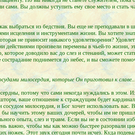
и сами. Вы должны уступить ему свое место и стать ч
ак выбраться из бедствия. Вы еще не преподавали в 
лями исцеления и инструментами жизни. Вы хотите знат
которая не приносит никакого удовлетворения? Удовлет
ми действиями произвели перемены в чьей-то жизни, эт
, которое доводило вас до слез и стенаний, может стат
ше сострадание поднимется до небес, и вы сможете по
судами милосердия, которые Он приготовил к славе...
сердны, потому что сами некогда нуждались в этом. 
 шторм, ваше отношение к страждущим будет кардинал
али сосудом милосердия, и Бог хочет использовать вас
бы научить этому ваших дочерей, чтобы им не пришлось
льного опыта, слез и травм. Если вы не в состоянии и
чень важно, чтобы мы как можно быстрее разорвали ци
их ножек. Этот звук сегодня почти исчез. Куда подевал