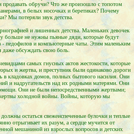
ли продавать обручи? Что же произошло с топотом
анерами, в белых носочках и беретиках? Почему
ки? Мы потеряли звук детства.
орнографией и лишенных детства. Маленьких девочек
му больше не нужны пьяные дяди, которые будут
ов - педофилов и компьютерные чаты. Этим маленьким
ся даже обсуждать свою боль.
очевидцами самых гнусных актов жестокости, которые
оторых и жертва, и преступник были одинаково дороги
ь в кладовках домов, полных бытового насилия. Они
аний и надругательств над их родными матерями. Они
помощи. Они не были непосредственными жертвами;
е жертвы холодной войны. Войны, которую мы
и должны остаться свежеиспеченные булочки и теплые
нно отрыгивает их разум, а сердце мучится от
ченной мешаниной из взрослых вопросов и детских