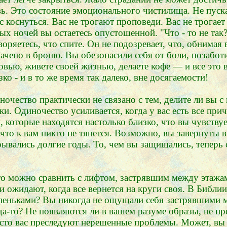
ь. Это состояние эмоционального чистилища. Не пуская
ас коснуться. Вас не трогают проповеди. Вас не трогае
х ночей вы остаетесь опустошенной. "Что - то не так?"
оряетесь, что спите. Он не подозревает, что, обнимая
ачено в броню. Вы обезопасили себя от боли, позаботи
вью, живете своей жизнью, делаете кофе — и все это в
ко - и в то же время так далеко, вне досягаемости!
очество практически не связано с тем, делите ли вы с 
оки. Одиночество усиливается, когда у вас есть все пр
 которые находятся настолько близко, что вы чувствуе
 что к вам никто не тянется. Возможно, вы завернуты в
ывались долгие годы. То, чем вы защищались, теперь 
Это можно сравнить с лифтом, застрявшим между этажа
и ожидают, когда все вернется на круги своя. В Библии
упеньками? Вы никогда не ощущали себя застрявшими м
гда-то? Не появляются ли в вашем разуме образы, не п
сто вас преследуют нерешенные проблемы. Может, вы л