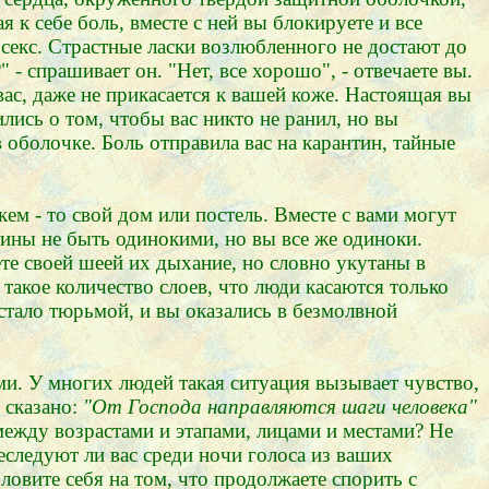
 к себе боль, вместе с ней вы блокируете и все
т секс. Страстные ласки возлюбленного не достают до
 - спрашивает он. "Нет, все хорошо", - отвечаете вы.
 вас, даже не прикасается к вашей коже. Настоящая вы
лись о том, чтобы вас никто не ранил, но вы
 оболочке. Боль отправила вас на карантин, тайные
кем - то свой дом или постель. Вместе с вами могут
ичины не быть одинокими, но вы все же одиноки.
те своей шеей их дыхание, но словно укутаны в
 такое количество слоев, что люди касаются только
стало тюрьмой, и вы оказались в безмолвной
ми. У многих людей такая ситуация вызывает чувство,
 сказано:
"От Господа направляются шаги человека"
ежду возрастами и этапами, лицами и местами? Не
реследуют ли вас среди ночи голоса из ваших
овите себя на том, что продолжаете спорить с