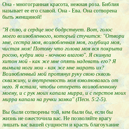
Она - многогранная красота, нежная роза. Библия
называет ее его славой. Она - Ева. Она сотворена
быть женщиной!
"Я сплю, а сердце мое бодрствует. Вот, голос
моего возлюбленного, который стучится: "Отвори
мне, сестра моя, возлюбленная моя, голубица моя,
чистая моя! Потому что голова моя вся покрыта
росою, кудри мои - ночною влагою". Я скинула
хитон мой - как же мне
опять надевать его? Я
вымыла ноги мои
-
как же мне марать их?
Возлюбленный мой протянул руку свою сквозь
скважину, и внутренность моя взволновалась от
него. Я встала, чтобы отпереть возлюбленному
моему, и с рук моих капала мирра, и с перстов моих
мирра капала на ручки замка" (Песн. 5:2-5).
Вы были сотворены той, кем были бы, если бы
жизнь не ожесточила вас. Не позволяйте врагу
лишать вас вашей сущности и красть благоухание