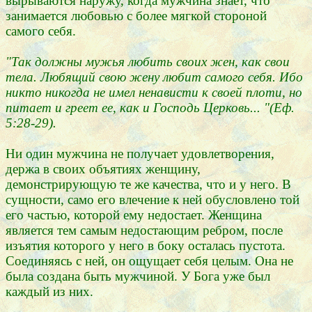
вырываются наружу, когда мужчина знает, что
занимается любовью с более мягкой стороной
самого себя.
"Так должны мужья любить своих жен, как свои
тела. Любящий свою жену любит самого себя. Ибо
никто никогда не имел ненависти к своей плоти, но
питает и греет ее, как и Господь Церковь... "(Еф.
5:28-29).
Ни один мужчина не получает удовлетворения,
держа в своих объятиях женщину,
демонстрирующую те же качества, что и у него. В
сущности, само его влечение к ней обусловлено той
его частью, которой ему недостает. Женщина
является тем самым недостающим ребром, после
изъятия которого у него в боку осталась пустота.
Соединяясь с ней, он ощущает себя целым. Она не
была создана быть мужчиной. У Бога уже был
каждый из них.