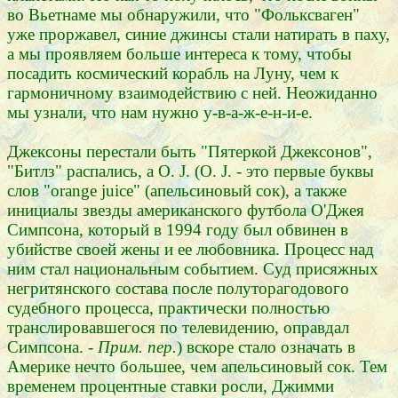
во Вьетнаме мы обнаружили, что "Фольксваген"
уже проржавел, синие джинсы стали натирать в паху,
а мы проявляем больше интереса к тому, чтобы
посадить космический корабль на Луну, чем к
гармоничному взаимодействию с ней. Неожиданно
мы узнали, что нам нужно у-в-а-ж-е-н-и-е.
Джексоны перестали быть "Пятеркой Джексонов",
"Битлз" распались, а О. J. (О. J. - это первые буквы
слов "orange juice" (апельсиновый сок), а также
инициалы звезды американского футбола О'Джея
Симпсона, который в 1994 году был обвинен в
убийстве своей жены и ее любовника. Процесс над
ним стал национальным событием. Суд присяжных
негритянского состава после полуторагодового
судебного процесса, практически полностью
транслировавшегося по телевидению, оправдал
Симпсона. -
Прим. пер.
) вскоре стало означать в
Америке нечто большее, чем апельсиновый сок. Тем
временем процентные ставки росли, Джимми