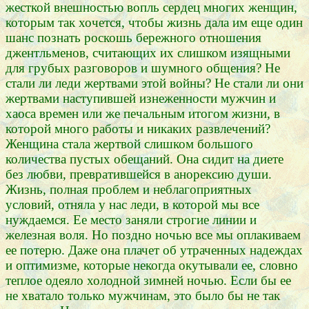
жесткой внешностью вопль сердец многих женщин,
которым так хочется, чтобы жизнь дала им еще один
шанс познать роскошь бережного отношения
джентльменов, считающих их слишком изящными
для грубых разговоров и шумного общения? Не
стали ли леди жертвами этой войны? Не стали ли они
жертвами наступившей изнеженности мужчин и
хаоса времен или же печальным итогом жизни, в
которой много работы и никаких развлечений?
Женщина стала жертвой слишком большого
количества пустых обещаний. Она сидит на диете
без любви, превратившейся в анорексию души.
Жизнь, полная проблем и неблагоприятных
условий, отняла у нас леди, в которой мы все
нуждаемся. Ее место заняли строгие линии и
железная воля. Но поздно ночью все мы оплакиваем
ее потерю. Даже она плачет об утраченных надеждах
и оптимизме, которые некогда окутывали ее, словно
теплое одеяло холодной зимней ночью. Если бы ее
не хватало только мужчинам, это было бы не так