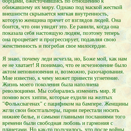
борцами, ожесточившись по отношению к
обижавшему их миру. Однако под маской жесткой
внешности скрывается мягкая внутренность,
которую женщина прячет от взглядов людей. Она
боится, что они увидят это. Ее ранили, когда она
показала себя настоящую людям, поэтому теперь
она процветает и прогрессирует, подавляя свою
женственность и погребая свое милосердие.
Я знаю, почему леди исчезла, но, Боже мой, как нам
ее не хватает! Я понимаю, что ее исчезновение было
актом неповиновения и, возможно, разочарования.
Мне известно, к чему может привести угнетение.
Жизнь моего поколения была наполнена
революциями. Мы собирались изменить мир. Я
помню всех хиппи, которые ездили на желтых
"Фольксвагенах" с пацификом на бампере. Женщины
жгли свои бюстгальтеры, парни перестали носить
нижнее белье, и самыми главными посланиями того
времени были свободная любовь и гармония с
планетами. Но как-то получилось, что после войны