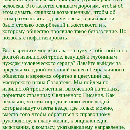
человека. Это кажется слишком дорогим, чтобы об
этом думать, слишком возвышенным, чтобы об
этом размышлять, - для человека, в чьей жизни
было столько оскорблений и жестокости и к
которому общество проявило такое безразличие. Но
позвольте пофантазировать.
Вы разрешите мне взять вас за руку, чтобы пойти по
долгой извилистой тропе, ведущей к глубинным
нуждам человеческого сердца? Давайте выйдем за
пределы холодной мостовой нашего безразличного
общества и вернемся обратно в цветущий сад
мастерского плана Создателя. Мы пойдем по
извилистой тропе истины, высеченной на тонких,
пористых страницах Священного Писания. Как
печально, что мы породили поколение людей,
которые ищут ответы везде, где только можно,
вместо того чтобы обратиться к справочному
руководству, к плану жизни, к энциклопедии
выживания, к компасу, указывающему направление,