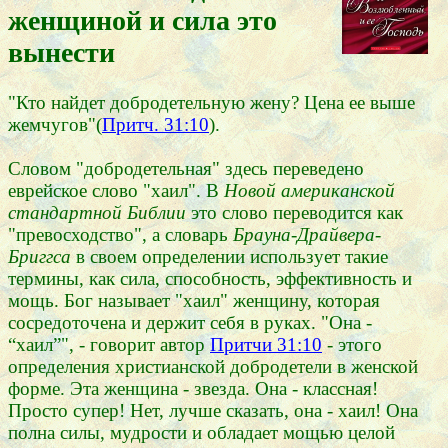
женщиной и сила это
вынести
"Кто найдет добродетельную жену? Цена ее выше
жемчугов"(
Притч. 31:10
).
Словом "добродетельная" здесь переведено
еврейское слово "хаил". В
Новой американской
стандартной Библии
это слово переводится как
"превосходство", а словарь
Брауна-Драйвера-
Бриггса
в своем определении использует такие
термины, как сила, способность, эффективность и
мощь. Бог называет "хаил" женщину, которая
сосредоточена и держит себя в руках. "Она -
“хаил”", - говорит автор
Притчи 31:10
- этого
определения христианской добродетели в женской
форме. Эта женщина - звезда. Она - классная!
Просто супер! Нет, лучше сказать, она - хаил! Она
полна силы, мудрости и обладает мощью целой