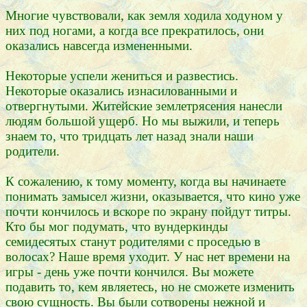
Многие чувствовали, как земля ходила ходуном у
них под ногами, а когда все прекратилось, они
оказались навсегда измененными.
Некоторые успели жениться и развестись.
Некоторые оказались изнасилованными и
отвергнутыми. Житейские землетрясения нанесли
людям большой ущерб. Но мы выжили, и теперь
знаем то, что тридцать лет назад знали наши
родители.
К сожалению, к тому моменту, когда вы начинаете
понимать замысел жизни, оказывается, что кино уже
почти кончилось и вскоре по экрану пойдут титры.
Кто бы мог подумать, что вундеркинды
семидесятых станут родителями с проседью в
волосах? Наше время уходит. У нас нет времени на
игры - день уже почти кончился. Вы можете
подавить то, кем являетесь, но не сможете изменить
свою сущность. Вы были сотворены нежной и