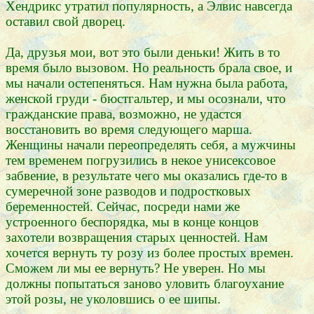
Хендрикс утратил популярность, а Элвис навсегда
оставил свой дворец.
Да, друзья мои, вот это были деньки! Жить в то
время было вызовом. Но реальность брала свое, и
мы начали остепеняться. Нам нужна была работа,
женской груди - бюстгальтер, и мы осознали, что
гражданские права, возможно, не удастся
восстановить во время следующего марша.
Женщины начали переопределять себя, а мужчины
тем временем погрузились в некое унисексовое
забвение, в результате чего мы оказались где-то в
сумеречной зоне разводов и подростковых
беременностей. Сейчас, посреди нами же
устроенного беспорядка, мы в конце концов
захотели возвращения старых ценностей. Нам
хочется вернуть ту розу из более простых времен.
Сможем ли мы ее вернуть? Не уверен. Но мы
должны попытаться заново уловить благоухание
этой розы, не уколовшись о ее шипы.