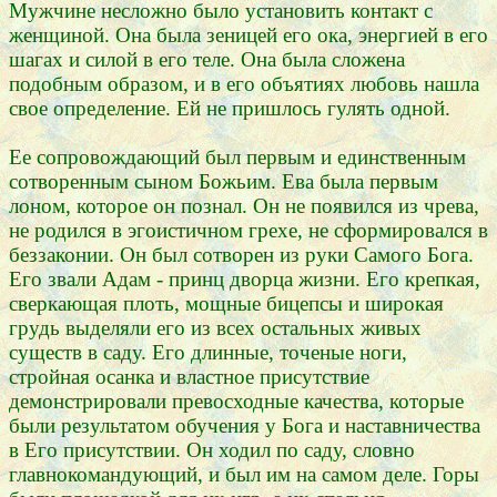
Мужчине несложно было установить контакт с
женщиной. Она была зеницей его ока, энергией в его
шагах и силой в его теле. Она была сложена
подобным образом, и в его объятиях любовь нашла
свое определение. Ей не пришлось гулять одной.
Ее сопровождающий был первым и единственным
сотворенным сыном Божьим. Ева была первым
лоном, которое он познал. Он не появился из чрева,
не родился в эгоистичном грехе, не сформировался в
беззаконии. Он был сотворен из руки Самого Бога.
Его звали Адам - принц дворца жизни. Его крепкая,
сверкающая плоть, мощные бицепсы и широкая
грудь выделяли его из всех остальных живых
существ в саду. Его длинные, точеные ноги,
стройная осанка и властное присутствие
демонстрировали превосходные качества, которые
были результатом обучения у Бога и наставничества
в Его присутствии. Он ходил по саду, словно
главнокомандующий, и был им на самом деле. Горы