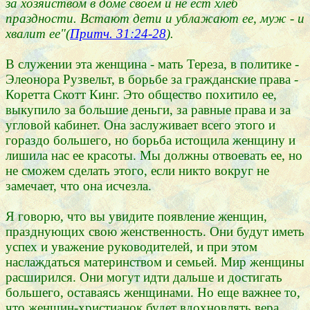
за хозяйством в доме своем и не ест хлеб
праздности. Встают дети и ублажают ее, муж - и
хвалит ее"(
Притч. 31:24-28
).
В служении эта женщина - мать Тереза, в политике -
Элеонора Рузвельт, в борьбе за гражданские права -
Коретта Скотт Кинг. Это общество похитило ее,
выкупило за большие деньги, за равные права и за
угловой кабинет. Она заслуживает всего этого и
гораздо большего, но борьба истощила женщину и
лишила нас ее красоты. Мы должны отвоевать ее, но
не сможем сделать этого, если никто вокруг не
замечает, что она исчезла.
Я говорю, что вы увидите появление женщин,
празднующих свою женственность. Они будут иметь
успех и уважение руководителей, и при этом
наслаждаться материнством и семьей. Мир женщины
расширился. Они могут идти дальше и достигать
большего, оставаясь женщинами. Но еще важнее то,
что женщин-христианок будет вдохновлять вера,