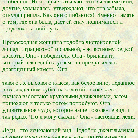
особенное. Некоторые называют это высокомерием;
другие, ухмыляясь, утверждают, что она забыла,
откуда пришла. Как они ошибаются! Именно память
о том, где она была, дает ей силу подниматься и
продолжать свой путь.
Превосходная женщина подобна чистокровной
лошади, грациозной и сильной, - животному редкой
красоты. Она - победитель. Она - бриллиант,
который некогда был углем, но превратился в
драгоценный камень. Она
такого же высокого класса, как белое вино, поданное
в охлажденном кубке на золотой ножке, - его
сначала взболтают круговыми движениями, затем
понюхают и только потом попробуют. Она -
удивительное чудо, которое наше поколение видит
так редко. Что я могу сказать? Она - настоящая леди.
Леди - это исчезающий вид. Подобно джентльменам
- своему мужскому аналогу, - они почти вымерли.