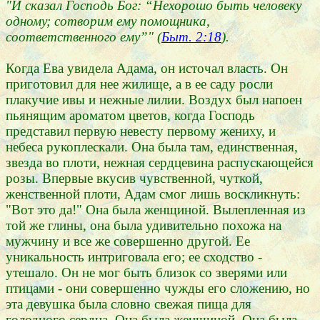
"И сказал Господь Бог: “Нехорошо быть человеку
одному; сотворим ему помощника,
соответственного ему”" (
Быт. 2:18
).
Когда Ева увидела Адама, он источал власть. Он
приготовил для нее жилище, а в ее саду росли
плакучие ивы и нежные лилии. Воздух был напоен
пьянящим ароматом цветов, когда Господь
представил первую невесту первому жениху, и
небеса рукоплескали. Она была там, единственная,
звезда во плоти, нежная сердцевина распускающейся
розы. Впервые вкусив чувственной, чуткой,
женственной плоти, Адам смог лишь воскликнуть:
"Вот это да!" Она была женщиной. Вылепленная из
той же глины, она была удивительно похожа на
мужчину и все же совершенно другой. Ее
уникальность интриговала его; ее сходство -
утешало. Он не мог быть близок со зверями или
птицами - они совершенно чужды его сложению, но
эта девушка была словно свежая пища для
голодного сердца. Она была женщиной. Она была