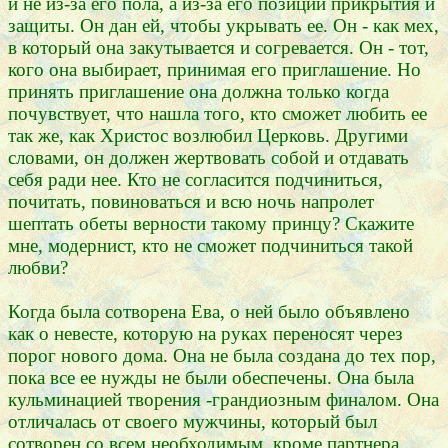
и не из-за его пола, а из-за его позиции прикрытия и
защиты. Он дан ей, чтобы укрывать ее. Он - как мех,
в который она закутывается и согревается. Он - тот,
кого она выбирает, принимая его приглашение. Но
принять приглашение она должна только когда
почувствует, что нашла того, кто сможет любить ее
так же, как Христос возлюбил Церковь. Другими
словами, он должен жертвовать собой и отдавать
себя ради нее. Кто не согласится подчиниться,
почитать, повиноваться и всю ночь напролет
шептать обеты верности такому принцу? Скажите
мне, модернист, кто не сможет подчиниться такой
любви?
Когда была сотворена Ева, о ней было объявлено
как о невесте, которую на руках переносят через
порог нового дома. Она не была создана до тех пор,
пока все ее нужды не были обеспечены. Она была
кульминацией творения -грандиозным финалом. Она
отличалась от своего мужчины, который был
сотворен со всем необходимым, кроме партнера.