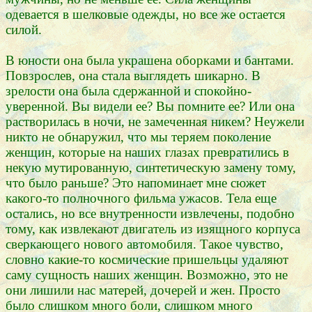
одевается в шелковые одежды, но все же остается
силой.
В юности она была украшена оборками и бантами.
Повзрослев, она стала выглядеть шикарно. В
зрелости она была сдержанной и спокойно-
уверенной. Вы видели ее? Вы помните ее? Или она
растворилась в ночи, не замеченная никем? Неужели
никто не обнаружил, что мы теряем поколение
женщин, которые на наших глазах превратились в
некую мутированную, синтетическую замену тому,
что было раньше? Это напоминает мне сюжет
какого-то полночного фильма ужасов. Тела еще
остались, но все внутренности извлечены, подобно
тому, как извлекают двигатель из изящного корпуса
сверкающего нового автомобиля. Такое чувство,
словно какие-то космические пришельцы удаляют
саму сущность наших женщин. Возможно, это не
они лишили нас матерей, дочерей и жен. Просто
было слишком много боли, слишком много