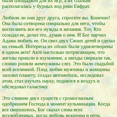
были площадкой для их игр, а их спальня
располагалась у бурных вод реки Евфрат.
Любили ли они друг друга, спросите вы. Конечно!
Она была сотворена специально для него, чтобы
восполнить все его нужды и желания. Тот, Кто
созидал ее, делал это, думая о нем. И Бог научил
Адама любить ее. Он свел двух Своих детей и сделал
их семьей. Интересы их обоих были удовлетворены
в одном акте! Акте настолько потрясающем, что
ангелы пришли в изумление, а звезды сверкали так,
словно роняли жемчужины слез. Это было свадьбой
всей вселенной. Плод любви мужчины и женщины
заселил планету, создал автомобиль, исследовал
атом, стал изучать науку, поднялся в воздух и
обследовал галактику.
Это слияние двух существ с громогласным
одобрением Господа в момент кульминации. Когда
все свершилось, Бог сказал слова всех
возлюбленных, когда любовь искренна и ночь