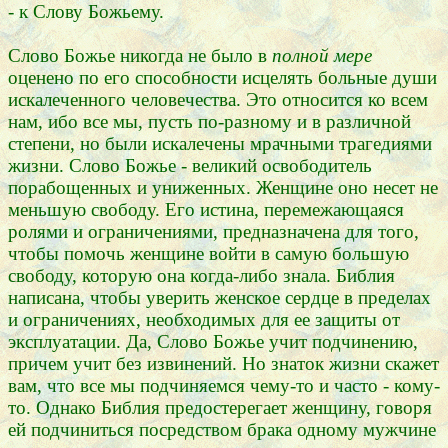
- к Слову Божьему.
Слово Божье никогда не было в
полной мере
оценено по его способности исцелять больные души
искалеченного человечества. Это относится ко всем
нам, ибо все мы, пусть по-разному и в различной
степени, но были искалечены мрачными трагедиями
жизни. Слово Божье - великий освободитель
порабощенных и униженных. Женщине оно несет не
меньшую свободу. Его истина, перемежающаяся
ролями и ограничениями, предназначена для того,
чтобы помочь женщине войти в самую большую
свободу, которую она когда-либо знала. Библия
написана, чтобы уверить женское сердце в пределах
и ограничениях, необходимых для ее защиты от
эксплуатации. Да, Слово Божье учит подчинению,
причем учит без извинений. Но знаток жизни скажет
вам, что все мы подчиняемся чему-то и часто - кому-
то. Однако Библия предостерегает женщину, говоря
ей подчиниться посредством брака одному мужчине