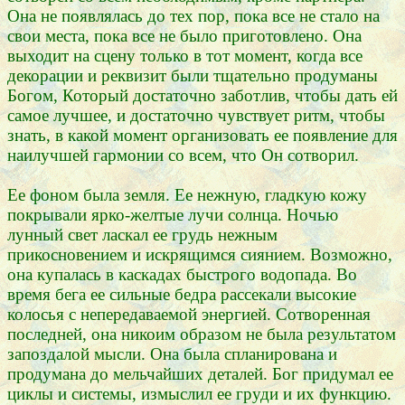
Она не появлялась до тех пор, пока все не стало на
свои места, пока все не было приготовлено. Она
выходит на сцену только в тот момент, когда все
декорации и реквизит были тщательно продуманы
Богом, Который достаточно заботлив, чтобы дать ей
самое лучшее, и достаточно чувствует ритм, чтобы
знать, в какой момент организовать ее появление для
наилучшей гармонии со всем, что Он сотворил.
Ее фоном была земля. Ее нежную, гладкую кожу
покрывали ярко-желтые лучи солнца. Ночью
лунный свет ласкал ее грудь нежным
прикосновением и искрящимся сиянием. Возможно,
она купалась в каскадах быстрого водопада. Во
время бега ее сильные бедра рассекали высокие
колосья с непередаваемой энергией. Сотворенная
последней, она никоим образом не была результатом
запоздалой мысли. Она была спланирована и
продумана до мельчайших деталей. Бог придумал ее
циклы и системы, измыслил ее груди и их функцию.