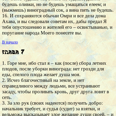
будешь оливки, но не будешь умащаться елеем; и
(выжмешь) виноградный сок, а вина пить не будешь.
16. И сохраняются обычаи Омри и все дела дома
Ахава, и вы следовали советам их, дабы предал Я
тебя опустошению и жителей его – освистыванью, и
поругание народа Моего понесете вы.
В начало
Глава 7
1. Горе мне, ибо стал я – как (после) сбора летних
плодов, после уборки винограда: нет грозди для
еды, спелого плода желает душа моя.
2. Исчез благочестивый на земле, и нет
справедливого между людьми, все устраивают
засаду, чтобы проливать кровь, друг друга ловят в
сеть.
3. За зло рук (своих надеются) получить добро:
начальник требует, и судья (судит) за взятки, и
вельможа высказывает злое желание души своей, – и