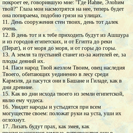
покроет ее, говорившую мне: "Где Йаhве, Элоhим
твой?" Глаза мои насмотрятся на нее, теперь будет
она попираема, подобно грязи на улицах.
11. День сооружения стен твоих, день тот далек
очень.
12. В день тот и к тебе приходить будут из Ашшура
и из городов египетских, и от Египта до реки
(Перат), и от моря до моря, и от горы до горы.
13. А земля та пустыней станет из-за жителей ее, за
плоды деяний их.
14. Паси народ Твой жезлом Твоим, овец наследия
Твоего, обитающих уединенно в лесу среди
Кармэля, да пасутся они в Башане и Гиладе, как в
дни древние.
15. Как во дни исхода твоего из земли египетской,
явлю ему чудеса.
16. Увидят народы и устыдятся при всем
могуществе своем: положат руки на уста, уши их
оглохнут.
17. Лизать будут прах, как змея, как
пресмыкающиеся земные, встревожатся они в