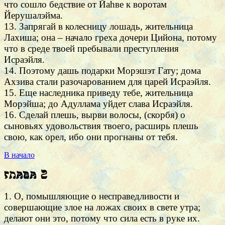
что сошло бедствие от Йаhве к воротам
Йерушалэйма.
13. Запрягай в колесницу лошадь, жительница
Лахиша; она – начало греха дочери Цийона, потому
что в среде твоей пребывали преступления
Исраэйля.
14. Поэтому дашь подарки Морэшэт Гату; дома
Ахзива стали разочарованием для царей Исраэйля.
15. Еще наследника приведу тебе, жительница
Морэйша; до Адуллама уйдет слава Исраэйля.
16. Сделай плешь, вырви волосы, (скорбя) о
сыновьях удовольствия твоего, расширь плешь
свою, как орел, ибо они прогнаны от тебя.
В начало
Глава 2
1. О, помышляющие о несправедливости и
совершающие злое на ложах своих в свете утра;
делают они это, потому что сила есть в руке их.