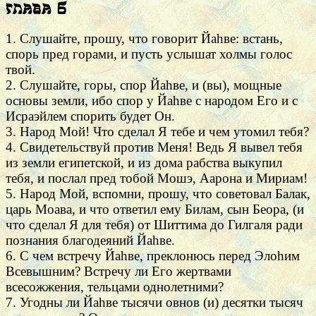
Глава 6
1. Слушайте, прошу, что говорит Йаhве: встань,
спорь пред горами, и пусть услышат холмы голос
твой.
2. Слушайте, горы, спор Йаhве, и (вы), мощные
основы земли, ибо спор у Йаhве с народом Его и с
Исраэйлем спорить будет Он.
3. Народ Мой! Что сделал Я тебе и чем утомил тебя?
4. Свидетельствуй против Меня! Ведь Я вывел тебя
из земли египетской, и из дома рабства выкупил
тебя, и послал пред тобой Мошэ, Аарона и Мириам!
5. Народ Мой, вспомни, прошу, что советовал Балак,
царь Моава, и что ответил ему Билам, сын Беора, (и
что сделал Я для тебя) от Шиттима до Гилгаля ради
познания благодеяний Йаhве.
6. С чем встречу Йаhве, преклонюсь перед Элоhим
Всевышним? Встречу ли Его жертвами
всесожжения, тельцами однолетними?
7. Угодны ли Йаhве тысячи овнов (и) десятки тысяч