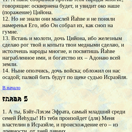
говорящие: осквернена будет, и увидит око наше
(поражение) Цийона.
12. Но не знали они мыслей Йаhве и не поняли
намеренья Его, ибо Он собрал их, как сноп на
гумне.
13. Встань и молоти, дочь Цийона, ибо железным
сделаю рог твой и копыта твои медными сделаю, и
истолчешь народы многие, и посвятишь Йаhве
награбленное ими, и богатство их – Адонаю всей
земли.
14. Ныне ополчись, дочь войска; обложил он нас
осадой; палкой бить будут по щеке судью Исраэйля.
В начало
Глава 5
1. А ты, Бэйт-Лэхэм Эфрата, самый младший среди
семей Йеhуды! Из тебя произойдет (для) Меня
властелин в Исраэйле, и происхождение его – из
древности, от дней давних.