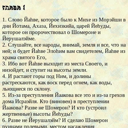
Глава 1
1. Слово Йаhве, которое было к Михе из Морэйши в
дни Йотама, Ахаза, Йехизкийа, царей Йеhуды,
которое он пророчествовал о Шомероне и
Йерушалэйме.
2. Слушайте, все народы, внимай, земля и все, что на
ней; и будет Йаhве Элоhим вам свидетелем, Йаhве из
храма святого Его,
3. Ибо вот Йаhве выходит из места Своего, и
низойдет, и ступит на высоты земли.
4. И растают горы под Ним, и долины
растрескаются, как воск перед огнем, как воды,
льющиеся по склону.
5. Из-за преступления Йаакова все это и из-за грехов
дома Исраэйля. Кто (виновен) в преступлении
Йаакова? Разве не Шомерон? И кто (устроил
жертвенные) высоты Йеhуды?
6. Разве не Йерушалэйм? И сделаю Шомерон
руинами полевыми, местом насаждения