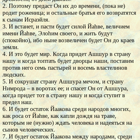
2. Поэтому предаст Он их до времени, (пока не)
родит роженица; и остальные братья его возвратятся
к сынам Исраэйля.
3. И встанет, и пасти будет силой Йаhве, величием
имени Йаhве, Элоhим своего, и жить будут
(спокойно), ибо ныне возвеличен будет Он до краев
земли.
4. И это будет мир. Когда придет Ашшур в страну
нашу и когда топтать будет дворцы наши, поставим
против него семь пастырей и восемь властелинов
людских.
5. И сокрушат страну Ашшура мечом, и страну
Нимрода – в воротах ее; и спасет Он от Ашшура,
когда придет тот в страну нашу и когда ступит в
предел наш.
6. И будет остаток Йаакова среди народов многих,
как роса от Йаhве, как капли дождя на траве,
которым не (нужно) ждать человека и надеяться на
сынов человеческих.
7. И будет остаток Йаакова между народами, среди