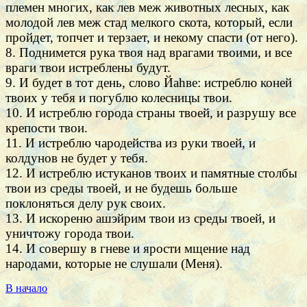
племен многих, как лев меж животных лесных, как
молодой лев меж стад мелкого скота, который, если
пройдет, топчет и терзает, и некому спасти (от него).
8. Поднимется рука твоя над врагами твоими, и все
враги твои истреблены будут.
9. И будет в тот день, слово Йаhве: истреблю коней
твоих у тебя и погублю колесницы твои.
10. И истреблю города страны твоей, и разрушу все
крепости твои.
11. И истреблю чародейства из руки твоей, и
колдунов не будет у тебя.
12. И истреблю истуканов твоих и памятные столбы
твои из среды твоей, и не будешь больше
поклоняться делу рук своих.
13. И искореню ашэйрим твои из среды твоей, и
уничтожу города твои.
14. И совершу в гневе и ярости мщение над
народами, которые не слушали (Меня).
В начало