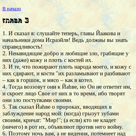
В начало
Глава 3
1. И сказал я: слушайте теперь, главы Йаакова и
начальники дома Исраэйля! Ведь должны вы знать
справедливость!
2. Ненавидящие добро и любящие зло, грабящие у
них (даже) кожу и плоть с костей их.
3. И те, что пожирают плоть народа моего, и кожу с
них сдирают, и кости "их разламывают и разбивают
– как в горшок, и мясо – как в котел.
4. Тогда воззовут они к Йаhве, но Он не ответит им,
и скроет лицо Свое от них в то время, ибо творят
они зло поступками своими.
5. Так сказал Йаhве о пророках, вводящих в
заблуждение народ мой: (когда) грызут зубами
своими, кричат: "Мир!"; (а если) кто не кладет
(ничего) в рот их, объявляют против него войну.
6. Поэтому ночь вам, а не видения, потемнеет над