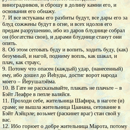
виноградников, и сброшу в долину камни его, и
основания его обнажу.
7. И все истуканы его разбиты будут, все дары его за
блуд сожжены будут в огне, и всех идолов его
предам разрушению, ибо из даров блуднице собрал
он (богатства свои), и дарами блуднице станут они
опять.
8. Об этом сетовать буду и вопить, ходить буду, (как)
безумный, и нагой, подниму вопль, как шакал, и
плач, как страус,
9. Потому что опасен (каждый) удар, (нанесенный)
ему, ибо дошел до Йеhуды, достиг ворот народа
моего – Йерушалэйма.
10. В Гате не рассказывайте, плакать не плачьте – в
Бэйт Леафре в пепле валяйся.
11. Проходи себе, жительница Шафира, в наготе (и)
сраме; не вышла жительница Цаанана, сетование в
Бэйт Аэйцэле; возьмет (раскинет враг) стан свой у
вас.
12. Ибо горюет о добре жительница Марота, потому