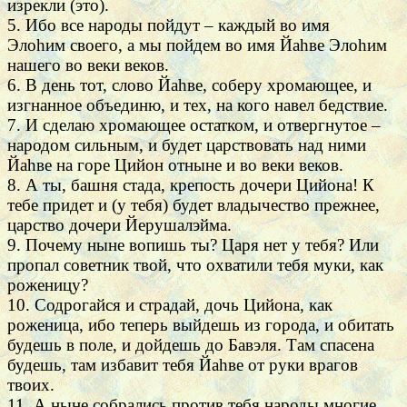
изрекли (это).
5. Ибо все народы пойдут – каждый во имя
Элоhим своего, а мы пойдем во имя Йаhве Элоhим
нашего во веки веков.
6. В день тот, слово Йаhве, соберу хромающее, и
изгнанное объединю, и тех, на кого навел бедствие.
7. И сделаю хромающее остатком, и отвергнутое –
народом сильным, и будет царствовать над ними
Йаhве на горе Цийон отныне и во веки веков.
8. А ты, башня стада, крепость дочери Цийона! К
тебе придет и (у тебя) будет владычество прежнее,
царство дочери Йерушалэйма.
9. Почему ныне вопишь ты? Царя нет у тебя? Или
пропал советник твой, что охватили тебя муки, как
роженицу?
10. Содрогайся и страдай, дочь Цийона, как
роженица, ибо теперь выйдешь из города, и обитать
будешь в поле, и дойдешь до Бавэля. Там спасена
будешь, там избавит тебя Йаhве от руки врагов
твоих.
11. А ныне собрались против тебя народы многие,