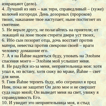
извращают (дело).
4. Лучший из них – как терн, справедливый – (хуже)
колючей изгороди. День дозорных (пророков)
твоих, наказание твое наступает; ныне постигнет их
смятение.
5. Не верьте другу, не полагайтесь на приятеля; от
лежащей на лоне твоем стереги двери уст твоих,
6. Ибо сын позорит отца, дочь восстает против
матери, невестка против свекрови своей – враги
человеку домашние его.
7. А я на Йаhве надеяться буду, уповать на Элоhим
спасения моего – Элоhим мой услышит меня.
8. Не радуйся из-за меня, неприятельница моя: хотя
упал я, но встану, хотя сижу во мраке, Йаhве – свет
для меня.
9. Гнев Йаhве терпеть буду, ибо согрешил я пред
Ним, пока не защитит Он дело мое и не свершит
суда надо мной; Он выведет меня на свет, увижу я
справедливость Его.
10. И увидит это неприятельница моя, и стыд