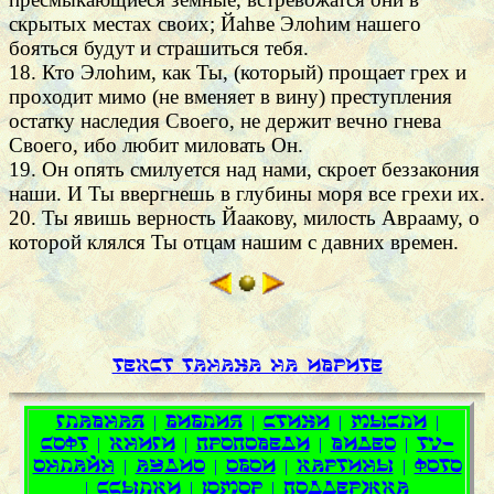
скрытых местах своих; Йаhве Элоhим нашего
бояться будут и страшиться тебя.
18. Кто Элоhим, как Ты, (который) прощает грех и
проходит мимо (не вменяет в вину) преступления
остатку наследия Своего, не держит вечно гнева
Своего, ибо любит миловать Он.
19. Он опять смилуется над нами, скроет беззакония
наши. И Ты ввергнешь в глубины моря все грехи их.
20. Ты явишь верность Йаакову, милость Аврааму, о
которой клялся Ты отцам нашим с давних времен.
Текст Танаха на иврите