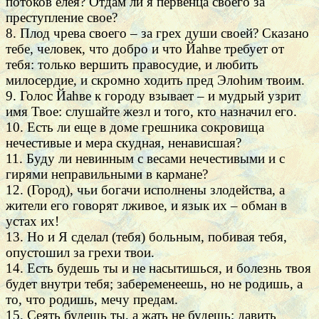
потоков елея? Отдам ли я первенца своего за
преступление свое?
8. Плод чрева своего – за грех души своей? Сказано
тебе, человек, что добро и что Йаhве требует от
тебя: только вершить правосудие, и любить
милосердие, и скромно ходить пред Элоhим твоим.
9. Голос Йаhве к городу взывает – и мудрый узрит
имя Твое: слушайте жезл и того, кто назначил его.
10. Есть ли еще в доме грешника сокровища
нечестивые и мера скудная, ненависшая?
11. Буду ли невинным с весами нечестивыми и с
гирями неправильными в кармане?
12. (Город), чьи богачи исполнены злодейства, а
жители его говорят лживое, и язык их – обман в
устах их!
13. Но и Я сделал (тебя) больным, побивая тебя,
опустошил за грехи твои.
14. Есть будешь ты и не насытишься, и болезнь твоя
будет внутри тебя; забеременеешь, но не родишь, а
то, что родишь, мечу предам.
15. Сеять будешь ты, а жать не будешь; давить