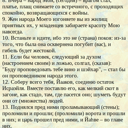
8. Вчера – народ Мой, (сегодня) – врагом стал;
платье, плащ снимаете со встречного, с проходящих
спокойно, возвращающихся с войны.
9. Жен народа Моего изгоняете вы из жилищ
приятных их, у младенцев забираете красоту Мою
навсегда.
10. Встаньте и идите, ибо это не (страна) покоя: из-за
того, что была она осквернена погубит (вас), и
гибель будет жестокой.
11. Если бы человек, следующий за духом
(настроением своим) и ложью, солгал, (сказав):
"Буду проповедовать тебе вино и шэйхар", – стал бы
он проповедником народа этого.
12. Соберу всего тебя, Йааков, соединю остаток
Исраэйля. Вместе поставлю его, как мелкий скот в
загоне, как стадо, там, где пасется оно; шуметь будут
они от (множества) людей.
13. Поднялся пред ними проламывающий (стены);
проломили и прошли; (проломили) ворота и прошли
в них; и царь прошел пред ними, и Йаhве – во главе
них.