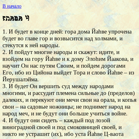
В начало
Глава 4
1. И будет в конце дней: гора дома Йаhве упрочена
будет во главе гор и возвысится над холмами, и
стекутся к ней народы.
2. И пойдут многие народы и скажут: идите, и
взойдем на гору Йаhве и к дому Элоhим Йаакова, и
научит Он нас путям Своим, и пойдем дорогами
Его, ибо из Цийона выйдет Тора и слово Йаhве – из
Йерушалэйма.
3. И будет Он вершить суд между народами
многими, и рассудит племена сильные до (пределов)
далеких, и перекуют они мечи свои на орала, и копья
свои – на садовые ножницы; не поднимет народ на
народ меч, и не будут они больше учиться войне.
4. И будут они сидеть – каждый под лозой
виноградной своей и под смоковницей своей, и
никто не устрашит (их), ибо уста Йаhве Ц-ваота