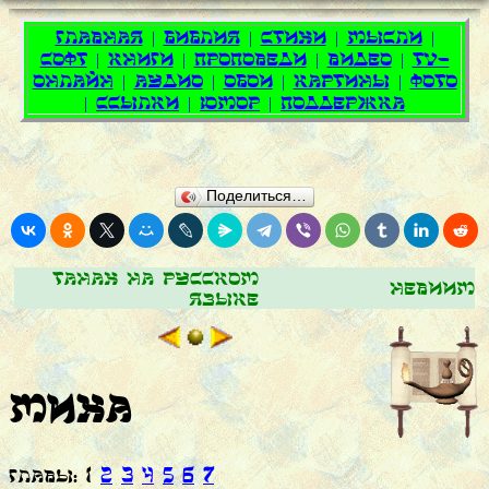
Поделиться…
Танах на русском
Невиим
языке
Миха
ГЛАВЫ: 1
2
3
4
5
6
7