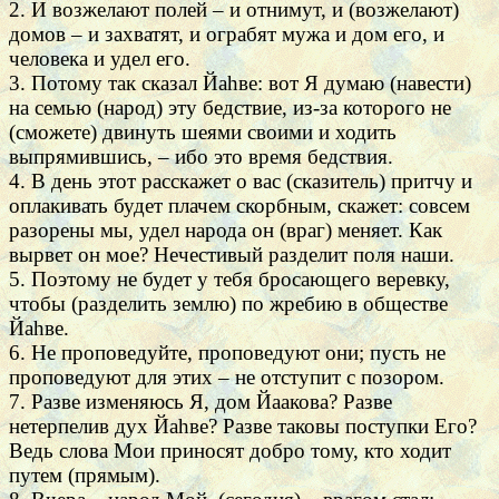
2. И возжелают полей – и отнимут, и (возжелают)
домов – и захватят, и ограбят мужа и дом его, и
человека и удел его.
3. Потому так сказал Йаhве: вот Я думаю (навести)
на семью (народ) эту бедствие, из-за которого не
(сможете) двинуть шеями своими и ходить
выпрямившись, – ибо это время бедствия.
4. В день этот расскажет о вас (сказитель) притчу и
оплакивать будет плачем скорбным, скажет: совсем
разорены мы, удел народа он (враг) меняет. Как
вырвет он мое? Нечестивый разделит поля наши.
5. Поэтому не будет у тебя бросающего веревку,
чтобы (разделить землю) по жребию в обществе
Йаhве.
6. Не проповедуйте, проповедуют они; пусть не
проповедуют для этих – не отступит с позором.
7. Разве изменяюсь Я, дом Йаакова? Разве
нетерпелив дух Йаhве? Разве таковы поступки Его?
Ведь слова Мои приносят добро тому, кто ходит
путем (прямым).