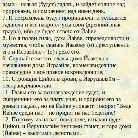
вами – нельзя (будет) гадать, и зайдет солнце над
пророками, и помрачнеет над ними день.
7. И посрамлены будут прорицатели, и устыдятся
гадатели и все накроют усы свои (древний знак
траура), ибо не будет ответа от Йаhве.
8. Но я полон силы, духа Йаhве, справедливости и
мужества, чтобы сказать Йаакову (о) преступлении
его и Исраэйлю – (о) грехе его.
9. Слушайте же это, главы дома Йаакова и
начальники дома Исраэйля, возненавидевшие
правосудие и все правое искривляющие,
10. Строящие Цийон в крови, а Йерушалэйм –
несправедливостью.
11. Главы его за вознаграждение судят, и
священники его за плату учат, и пророки его за
деньги гадают, но на Йаhве уповают, говоря: "Ведь
Йаhве среди нас – не придет на нас бедствие!"
12. Поэтому из-за вас, (как) поле, вспахан будет
Цийон, и Йерушалэйм руинами станет, и гора дома
(Йаhве) – высотами лесистыми.