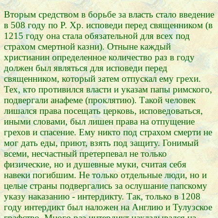
Вторым средством в борьбе за власть стало введение
в 508 году по Р. Хр. исповеди перед священником (в
1215 году она стала обязательной для всех под
страхом смертной казни). Отныне каждый
христианин определенное количество раз в году
должен был являться для исповеди перед
священником, который затем отпускал ему грехи.
Тех, кто противился власти и указам папы римского,
подвергали анафеме (проклятию). Такой человек
лишался права посещать церковь, исповедоваться,
иными словами, был лишен права на отпущение
грехов и спасение. Ему никто под страхом смерти не
мог дать еды, приют, взять под защиту. Гонимый
всеми, несчастный претерпевал не только
физические, но и душевные муки, считая себя
навеки погибшим. Не только отдельные люди, но и
целые страны подвергались за ослушание папскому
указу наказанию - интердикту. Так, только в 1208
году интердикт был наложен на Англию и Тулузское
графство. Много раз интердикт накладывался на