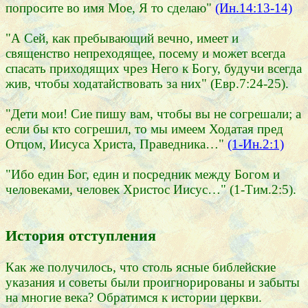
попросите во имя Мое, Я то сделаю"
(Ин.14:13-14)
"А Сей, как пребывающий вечно, имеет и
священство непреходящее, посему и может всегда
спасать приходящих чрез Него к Богу, будучи всегда
жив, чтобы ходатайствовать за них" (Евр.7:24-25).
"Дети мои! Сие пишу вам, чтобы вы не согрешали; а
если бы кто согрешил, то мы имеем Ходатая пред
Отцом, Иисуса Христа, Праведника…"
(1-Ин.2:1)
"Ибо един Бог, един и посредник между Богом и
человеками, человек Христос Иисус…" (1-Тим.2:5).
История отступления
Как же получилось, что столь ясные библейские
указания и советы были проигнорированы и забыты
на многие века? Обратимся к истории церкви.