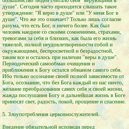
большинство людей считало себя "верующими в
душе". Сегодня часто приходится слышать такое
утверждение: "Я верю в душе" или "У меня Бог в
душе". Что же это означает? Только лишь согласие
разума, что есть Бог, и ничего более. Как был
человек наедине со своими сомнениями, страхами,
тревогами за себя и близких, как была его жизнь
тяжелой, полной неудовлетворенности собой и
окружающими, беспросветной и безрадостной,
таким все и осталось при наличии "веры в душе".
Периодический самообман очищения и
приближения к Богу остался обманом самого себя.
Ибо только осознание своей полной зависимости от
Бога, осознание, что без Бога каждый из нас ничто,
желание преобразования самих себя и своей жизни,
жажда послушания Богу и дальнейшая жизнь в Боге
приносят свет, радость, покой, прощение и спасение.
5. Злоупотребления церковнослужителей.
Введение обязательной исповеди перед