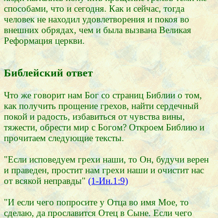
способами, что и сегодня. Как и сейчас, тогда
человек не находил удовлетворения и покоя во
внешних обрядах, чем и была вызвана Великая
Реформация церкви.
Библейский ответ
Что же говорит нам Бог со страниц Библии о том,
как получить прощение грехов, найти сердечный
покой и радость, избавиться от чувства вины,
тяжести, обрести мир с Богом? Откроем Библию и
прочитаем следующие тексты.
"Если исповедуем грехи наши, то Он, будучи верен
и праведен, простит нам грехи наши и очистит нас
от всякой неправды"
(1-Ин.1:9)
"И если чего попросите у Отца во имя Мое, то
сделаю, да прославится Отец в Сыне. Если чего