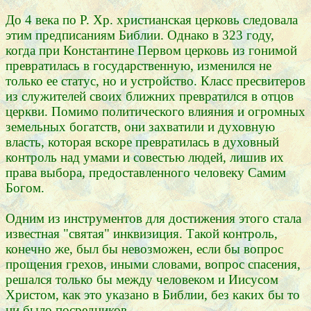
До 4 века по Р. Хр. христианская церковь следовала
этим предписаниям Библии. Однако в 323 году,
когда при Константине Первом церковь из гонимой
превратилась в государственную, изменился не
только ее статус, но и устройство. Класс пресвитеров
из служителей своих ближних превратился в отцов
церкви. Помимо политического влияния и огромных
земельных богатств, они захватили и духовную
власть, которая вскоре превратилась в духовный
контроль над умами и совестью людей, лишив их
права выбора, предоставленного человеку Самим
Богом.
Одним из инструментов для достижения этого стала
известная "святая" инквизиция. Такой контроль,
конечно же, был бы невозможен, если бы вопрос
прощения грехов, иными словами, вопрос спасения,
решался только бы между человеком и Иисусом
Христом, как это указано в Библии, без каких бы то
ни было посредников.