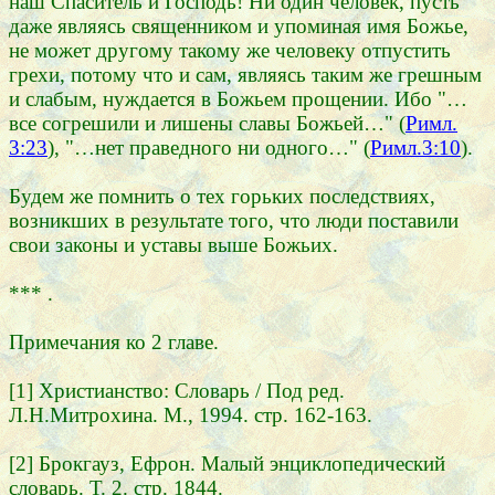
наш Спаситель и Господь! Ни один человек, пусть
даже являясь священником и упоминая имя Божье,
не может другому такому же человеку отпустить
грехи, потому что и сам, являясь таким же грешным
и слабым, нуждается в Божьем прощении. Ибо "…
все согрешили и лишены славы Божьей…" (
Римл.
3:23
), "…нет праведного ни одного…" (
Римл.3:10
).
Будем же помнить о тех горьких последствиях,
возникших в результате того, что люди поставили
свои законы и уставы выше Божьих.
*** .
Примечания ко 2 главе.
[1] Христианство: Словарь / Под ред.
Л.Н.Митрохина. М., 1994. стр. 162-163.
[2] Брокгауз, Ефрон. Малый энциклопедический
словарь. Т. 2. стр. 1844.