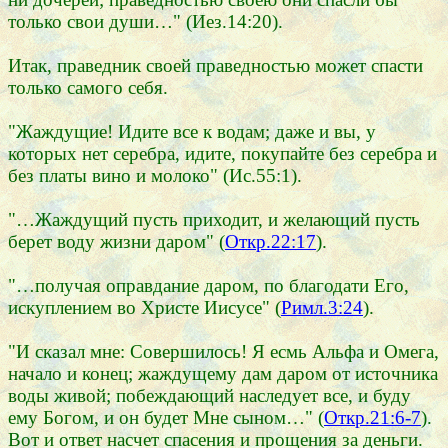
только свои души…" (Иез.14:20).
Итак, праведник своей праведностью может спасти
только самого себя.
"Жаждущие! Идите все к водам; даже и вы, у
которых нет серебра, идите, покупайте без серебра и
без платы вино и молоко" (Ис.55:1).
"…Жаждущий пусть приходит, и желающий пусть
берет воду жизни даром" (
Откр.22:17
).
"…получая оправдание даром, по благодати Его,
искуплением во Христе Иисусе" (
Римл.3:24
).
"И сказал мне: Совершилось! Я есмь Альфа и Омега,
начало и конец; жаждущему дам даром от источника
воды живой; побеждающий наследует все, и буду
ему Богом, и он будет Мне сыном…" (
Откр.21:6-7
).
Вот и ответ насчет спасения и прощения за деньги.