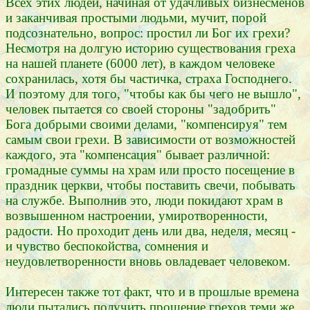
Всех этих людей, начиная от удачливых бизнесменов
и заканчивая простыми людьми, мучит, порой
подсознательно, вопрос: простил ли Бог их грехи?
Несмотря на долгую историю существования греха
на нашей планете (6000 лет), в каждом человеке
сохранилась, хотя бы частичка, страха Господнего.
И поэтому для того, "чтобы как бы чего не вышло",
человек пытается со своей стороны "задобрить"
Бога добрыми своими делами, "компенсируя" тем
самым свои грехи. В зависимости от возможностей
каждого, эта "компенсация" бывает различной:
громадные суммы на храм или просто посещение в
праздник церкви, чтобы поставить свечи, побывать
на службе. Выполнив это, люди покидают храм в
возвышенном настроении, умиротворенности,
радости. Но проходит день или два, неделя, месяц -
и чувство беспокойства, сомнения и
неудовлетворенности вновь овладевает человеком.
Интересен также тот факт, что и в прошлые времена
люди пытались получить прощение грехов теми же