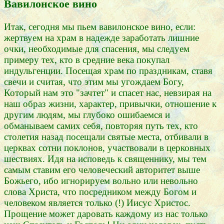
Вавилонское вино
Итак, сегодня мы пьем вавилонское вино, если:
жертвуем на храм в надежде заработать лишние
очки, необходимые для спасения, мы следуем
примеру тех, кто в средние века покупал
индульгенции. Посещая храм по праздникам, ставя
свечи и считая, что этим мы угождаем Богу,
Который нам это "зачтет" и спасет нас, невзирая на
наш образ жизни, характер, привычки, отношение к
другим людям, мы глубоко ошибаемся и
обманываем самих себя, повторяя путь тех, кто
столетия назад посещали святые места, отбивали в
церквах сотни поклонов, участвовали в церковных
шествиях. Идя на исповедь к священнику, мы тем
самым ставим его человеческий авторитет выше
Божьего, ибо игнорируем вольно или невольно
слова Христа, что посредником между Богом и
человеком является только (!) Иисус Христос.
Прощение может даровать каждому из нас только