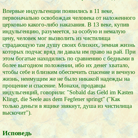
Впервые индульгенции появились в 11 веке,
первоначально освобождая человека от наложенного
церковью какого-либо наказания. В 13 веке, купив
индульгенцию, разумеется, за особую и немалую
цену, человек мог вызволить из чистилища
страдающую там душу своих близких, земная жизнь
которых подчас вряд ли давала им право на рай. При
этом богатые находились по сравнению с бедными в
более выгодном положении, ибо их денег хватало,
чтобы себе и близким обеспечить спасение и вечную
жизнь, неимущим же не было никакой надежды на
прощение и спасение. Монахи, продавцы
индульгенций, говорили: "Sobald das Geld im Kasten
Klingt, die Seele aus dem Fegfener springt" ("Как
только деньги в ящике звякнут, душа из чистилища
выскочит").
Исповедь