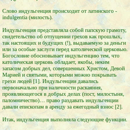
Слово индульгенция происходит от латинского -
indulgentia (милость).
Индульгенция представляла собой папскую грамоту,
свидетельство об отпущении грехов как прошлых,
так настоящих и будущих (!), выдаваемую за деньги
или за особые заслуги перед католической церковью.
Богословие обосновывает индульгенцию тем, что
католическая церковь обладает, якобы, неким
запасом добрых дел, совершенных Христом, Девой
Марией и святыми, которыми можно покрывать
грехи людей [1]. Индульгенции давались
первоначально при наличности раскаяния,
проявляющегося в добрых делах (пост, милостыня,
паломничество)… право раздавать индульгенции
давали епископам в аренду за ежегодный взнос [2].
Итак, индульгенция выполняла следующие функции.