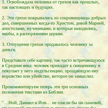
1. Освобождала человека от грехов как прошлых,
так настоящих и будущих.
2. Эти грехи покрывались из сокровищницы добрых
дел, совершенных когда-то Христом, девой Марией,
апостолами, мучениками, и которые находились,
якобы, в распоряжении церкви.
3. Отпущение грехов продавалось человеку за
деньги.
Представьте себе картину, так часто встречающуюся
в Средние века: человек приходит к священнику и
покупает у него индульгенцию, прощающую ему
воровство или убийство, которое он замыслил.
Прокомментируем теперь эти три основных
положения текстами из Библии.
"…Ной, Даниил и Иов… не спасли бы ни сыновей,
ни дочерей; праведностью своею они спасли бы