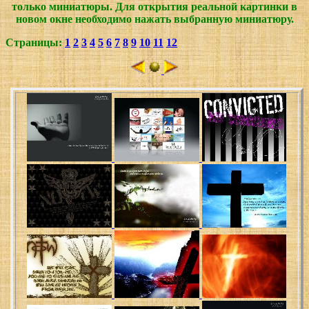
только миниатюры. Для открытия реальной картинки в
новом окне необходимо нажать выбранную миниатюру.
Страницы:
1
2
3
4
5
6
7
8
9
10
11
12